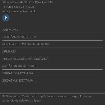
Rūpniecības iela 32b-1D, Rīga, LV-1045
Tālrunis +371 25141208
info@maniveselibasdati.lv
PAR MUMS
LIETOŠANAS NOTEIKUMI
VEIKALA LIETOŠANAS NOTEIKUMI
APMAKSA
PREČU PIEGĀDE UN ATGRIEŠANA
JAUTĀJUMI UN ATBILDES
PRIVĀTUMA POLITIKA
SĪKDATŅU IESTATĪJUMI
© 2026 Future Medicine Group. Satura kopēšana un pārpublicēšana
komerciālos nolūkos aizliegta.