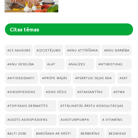
Citas tēmas
ACS SAUSUMS
AIZCIETĒJUMS
AKNU ATTĪRĪŠANA
AKNU DARBĪBA
AKNU VESELĪBA
ALAT
ANALĪZES
ANTIBIOTIKAS
ANTIOKSIDANTI
APRŪPE MĀJĀS
APSĀRTUSI SEJAS ĀDA
ASAT
ASINSSPIEDIENS
ASINS VĒZIS
ASTAKSANTĪNS
ASTMA
ATOPISKAIS DERMATĪTS
ATTĀLINĀTĀS ĀRSTU KONSULTĀCIJAS
AUGSTS ASINSPIEDIENS
AUKSTUMPUMPA
A VITAMĪNS
BALTI ZOBI
BAROŠANA AR KRŪTI
BERBERĪNS
BEZMIEGS