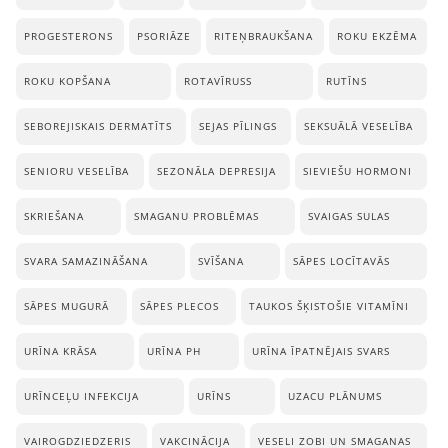
PROGESTERONS
PSORIĀZE
RITEŅBRAUKŠANA
ROKU EKZĒMA
ROKU KOPŠANA
ROTAVĪRUSS
RUTĪNS
SEBOREJISKAIS DERMATĪTS
SEJAS PĪLINGS
SEKSUĀLĀ VESELĪBA
SENIORU VESELĪBA
SEZONĀLA DEPRESIJA
SIEVIEŠU HORMONI
SKRIEŠANA
SMAGANU PROBLĒMAS
SVAIGAS SULAS
SVARA SAMAZINĀŠANA
SVĪŠANA
SĀPES LOCĪTAVĀS
SĀPES MUGURĀ
SĀPES PLECOS
TAUKOS ŠĶISTOŠIE VITAMĪNI
URĪNA KRĀSA
URĪNA PH
URĪNA ĪPATNĒJAIS SVARS
URĪNCEĻU INFEKCIJA
URĪNS
UZACU PLĀNUMS
VAIROGDZIEDZERIS
VAKCINĀCIJA
VESELI ZOBI UN SMAGANAS