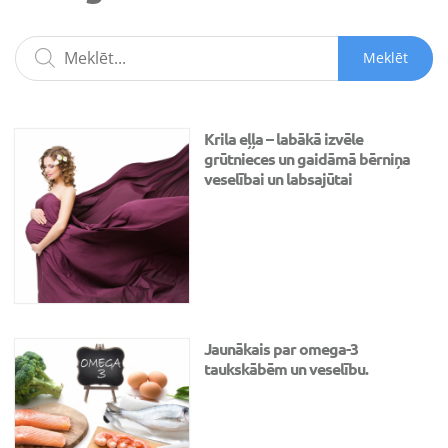
Meklēt
Krila eļļa – labākā izvēle
grūtnieces un gaidāmā bērniņa
veselībai un labsajūtai
Jaunākais par omega-3
taukskābēm un veselību.