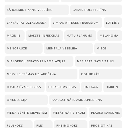
KĀ UZLABOT AKNU VESELĪBU
LABAIS HOLESTERĪNS
LAKTĀCIJAS UZLABOŠANA
LIMFAS ATTECES TRAUCĒJUMI
LUTEĪNS
MAGNIJS
MAKSTS INFEKCIJAS
MATU PLĀNUMS
MELANOMA
MENOPAUZE
MENTĀLĀ VESELĪBA
MIEGS
MIELOPROLIFERATĪVĀS NEOPLĀZIJAS
NEPIESĀTINĀTIE TAUKI
NERVU SISTĒMAS UZLABOŠANA
OGĻHIDRĀTI
OKSIDATĪVAIS STRESS
OLBALTUMVIELAS
OMEGA-6
OMRON
ONKOLOĢIJA
PAAUGSTINĀTS ASINSSPIEDIENS
PIENA SĒNĪTE SIEVIETĒM
PIESĀTINĀTIE TAUKI
PLAUŠU KARSONIS
PLŪŠKOKS
PMS
PNEIMOKOKS
PROBIOTIKAS