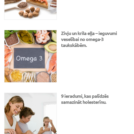
Zivju un krila eļļa – ieguvumi
veselībai no omega-3
taukskābēm.
9 ieradumi, kas palīdzēs
samazināt holesterīnu.