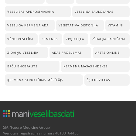
VESELĪBAS APDROŠINĀŠANA
VESELĪGA SAUĻOŠANĀS
VESELĪGA ĶERMEŅA ĀDA
VEĢETATĪVĀ DISTONIJA
VITAMĪNI
VĒNU VESELĪBA
ZEMENES
ZIVJU EĻĻA
ZĪDAIŅA BAROŠANA
ZĪDAIŅU VESELĪBA
ĀDAS PROBLĒMAS
ĀRSTS ONLINE
ĒRČU ENCEFALĪTS
ĶERMEŅA MASAS INDEKSS
ĶERMEŅA STRUKTŪRAS MĒRĪTĀJS
ŠĶIEDRVIELAS
SIA "Future Medicine Group"
Vienotais reģistrācijas numurs 40103164458