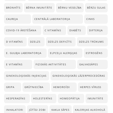
BRONHĪTS
BĒRNA IMUNITĀTE
BĒRNU VESELĪBA
BĒRZU SULAS
CAUREJA
CENTRĀLĀ LABORATORIJA
CINKS
COVID-19 ĀRSTĒŠANA
C VITAMĪNS
DIABĒTS
DIFTERIJA
D VITAMĪNS
DZELZS
DZELZS DEFICĪTS
DZELZS TRŪKUMS
E. GULBJA LABORATORIJA
ELPCEĻU ALERĢIJAS
ESTROGĒNS
E VITAMĪNS
FIZISKĀS AKTIVITĀTES
GALVASSĀPES
GINEKOLOĢISKĀS INJEKCIJAS
GINEKOLOĢISKĀS LĀZERPROCEDŪRAS
GRIPA
GRŪTNIECĪBA
HEMOROĪDI
HERPES VĪRUSS
HESPERADĪNS
HOLESTERĪNS
HOMEOPĀTIJA
IMUNITĀTE
INHALATORI
JŪTĪGI ZOBI
KAKLA SĀPES
KALORIJAS ALKOHOLĀ