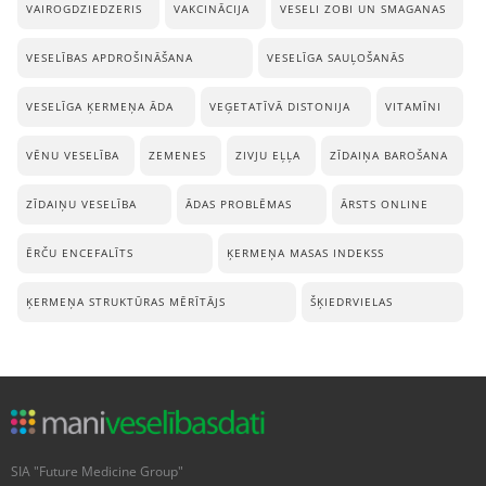
VAIROGDZIEDZERIS
VAKCINĀCIJA
VESELI ZOBI UN SMAGANAS
VESELĪBAS APDROŠINĀŠANA
VESELĪGA SAUĻOŠANĀS
VESELĪGA ĶERMEŅA ĀDA
VEĢETATĪVĀ DISTONIJA
VITAMĪNI
VĒNU VESELĪBA
ZEMENES
ZIVJU EĻĻA
ZĪDAIŅA BAROŠANA
ZĪDAIŅU VESELĪBA
ĀDAS PROBLĒMAS
ĀRSTS ONLINE
ĒRČU ENCEFALĪTS
ĶERMEŅA MASAS INDEKSS
ĶERMEŅA STRUKTŪRAS MĒRĪTĀJS
ŠĶIEDRVIELAS
SIA "Future Medicine Group"