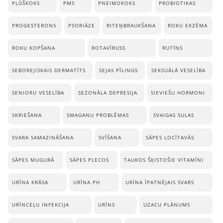
PLŪŠKOKS
PMS
PNEIMOKOKS
PROBIOTIKAS
PROGESTERONS
PSORIĀZE
RITEŅBRAUKŠANA
ROKU EKZĒMA
ROKU KOPŠANA
ROTAVĪRUSS
RUTĪNS
SEBOREJISKAIS DERMATĪTS
SEJAS PĪLINGS
SEKSUĀLĀ VESELĪBA
SENIORU VESELĪBA
SEZONĀLA DEPRESIJA
SIEVIEŠU HORMONI
SKRIEŠANA
SMAGANU PROBLĒMAS
SVAIGAS SULAS
SVARA SAMAZINĀŠANA
SVĪŠANA
SĀPES LOCĪTAVĀS
SĀPES MUGURĀ
SĀPES PLECOS
TAUKOS ŠĶISTOŠIE VITAMĪNI
URĪNA KRĀSA
URĪNA PH
URĪNA ĪPATNĒJAIS SVARS
URĪNCEĻU INFEKCIJA
URĪNS
UZACU PLĀNUMS