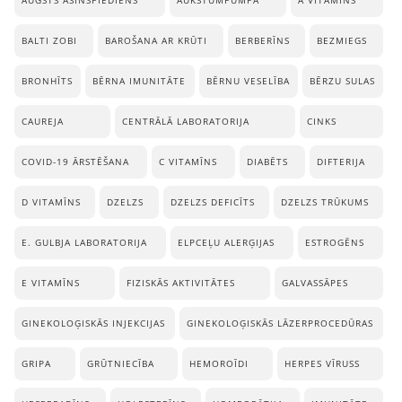
AUGSTS ASINSPIEDIENS
AUKSTUMPUMPA
A VITAMĪNS
BALTI ZOBI
BAROŠANA AR KRŪTI
BERBERĪNS
BEZMIEGS
BRONHĪTS
BĒRNA IMUNITĀTE
BĒRNU VESELĪBA
BĒRZU SULAS
CAUREJA
CENTRĀLĀ LABORATORIJA
CINKS
COVID-19 ĀRSTĒŠANA
C VITAMĪNS
DIABĒTS
DIFTERIJA
D VITAMĪNS
DZELZS
DZELZS DEFICĪTS
DZELZS TRŪKUMS
E. GULBJA LABORATORIJA
ELPCEĻU ALERĢIJAS
ESTROGĒNS
E VITAMĪNS
FIZISKĀS AKTIVITĀTES
GALVASSĀPES
GINEKOLOĢISKĀS INJEKCIJAS
GINEKOLOĢISKĀS LĀZERPROCEDŪRAS
GRIPA
GRŪTNIECĪBA
HEMOROĪDI
HERPES VĪRUSS