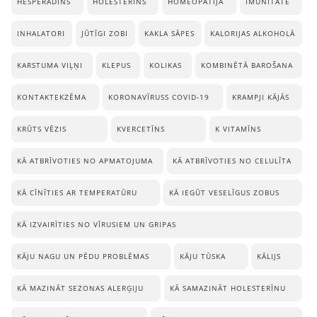
HESPERADĪNS
HOLESTERĪNS
HOMEOPĀTIJA
IMUNITĀTE
INHALATORI
JŪTĪGI ZOBI
KAKLA SĀPES
KALORIJAS ALKOHOLĀ
KARSTUMA VIĻŅI
KLEPUS
KOLIKAS
KOMBINĒTĀ BAROŠANA
KONTAKTEKZĒMA
KORONAVĪRUSS COVID-19
KRAMPJI KĀJĀS
KRŪTS VĒZIS
KVERCETĪNS
K VITAMĪNS
KĀ ATBRĪVOTIES NO APMATOJUMA
KĀ ATBRĪVOTIES NO CELULĪTA
KĀ CĪNĪTIES AR TEMPERATŪRU
KĀ IEGŪT VESELĪGUS ZOBUS
KĀ IZVAIRĪTIES NO VĪRUSIEM UN GRIPAS
KĀJU NAGU UN PĒDU PROBLĒMAS
KĀJU TŪSKA
KĀLIJS
KĀ MAZINĀT SEZONAS ALERĢIJU
KĀ SAMAZINĀT HOLESTERĪNU