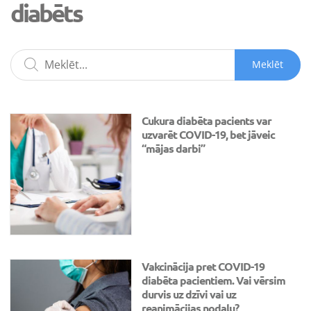
diabēts
Meklēt
Cukura diabēta pacients var
uzvarēt COVID-19, bet jāveic
“mājas darbi”
Vakcinācija pret COVID-19
diabēta pacientiem. Vai vērsim
durvis uz dzīvi vai uz
reanimācijas nodaļu?