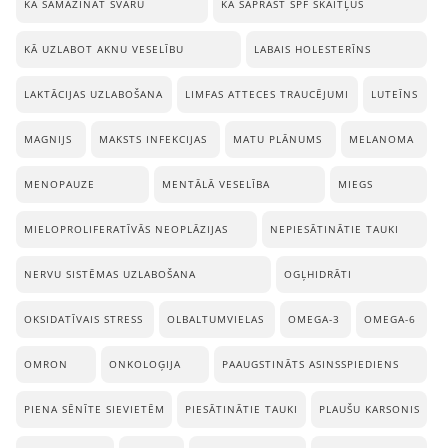
KĀ SAMAZINĀT SVARU
KĀ SAPRAST SPF SKAITĻUS
KĀ UZLABOT AKNU VESELĪBU
LABAIS HOLESTERĪNS
LAKTĀCIJAS UZLABOŠANA
LIMFAS ATTECES TRAUCĒJUMI
LUTEĪNS
MAGNIJS
MAKSTS INFEKCIJAS
MATU PLĀNUMS
MELANOMA
MENOPAUZE
MENTĀLĀ VESELĪBA
MIEGS
MIELOPROLIFERATĪVĀS NEOPLĀZIJAS
NEPIESĀTINĀTIE TAUKI
NERVU SISTĒMAS UZLABOŠANA
OGĻHIDRĀTI
OKSIDATĪVAIS STRESS
OLBALTUMVIELAS
OMEGA-3
OMEGA-6
OMRON
ONKOLOĢIJA
PAAUGSTINĀTS ASINSSPIEDIENS
PIENA SĒNĪTE SIEVIETĒM
PIESĀTINĀTIE TAUKI
PLAUŠU KARSONIS