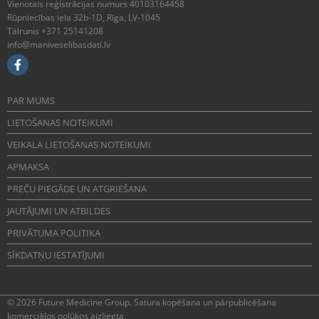
Vienotais reģistrācijas numurs 40103164458
Rūpniecības iela 32b-1D, Rīga, LV-1045
Tālrunis +371 25141208
info@maniveselibasdati.lv
PAR MUMS
LIETOŠANAS NOTEIKUMI
VEIKALA LIETOŠANAS NOTEIKUMI
APMAKSA
PREČU PIEGĀDE UN ATGRIEŠANA
JAUTĀJUMI UN ATBILDES
PRIVĀTUMA POLITIKA
SĪKDATŅU IESTATĪJUMI
© 2026 Future Medicine Group. Satura kopēšana un pārpublicēšana
komerciālos nolūkos aizliegta.