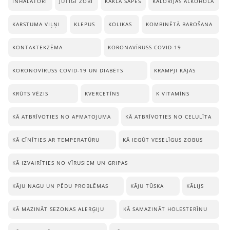
INHALATORI
JŪTĪGI ZOBI
KAKLA SĀPES
KALORIJAS ALKOHOLĀ
KARSTUMA VIĻŅI
KLEPUS
KOLIKAS
KOMBINĒTĀ BAROŠANA
KONTAKTEKZĒMA
KORONAVĪRUSS COVID-19
KORONOVĪRUSS COVID-19 UN DIABĒTS
KRAMPJI KĀJĀS
KRŪTS VĒZIS
KVERCETĪNS
K VITAMĪNS
KĀ ATBRĪVOTIES NO APMATOJUMA
KĀ ATBRĪVOTIES NO CELULĪTA
KĀ CĪNĪTIES AR TEMPERATŪRU
KĀ IEGŪT VESELĪGUS ZOBUS
KĀ IZVAIRĪTIES NO VĪRUSIEM UN GRIPAS
KĀJU NAGU UN PĒDU PROBLĒMAS
KĀJU TŪSKA
KĀLIJS
KĀ MAZINĀT SEZONAS ALERĢIJU
KĀ SAMAZINĀT HOLESTERĪNU