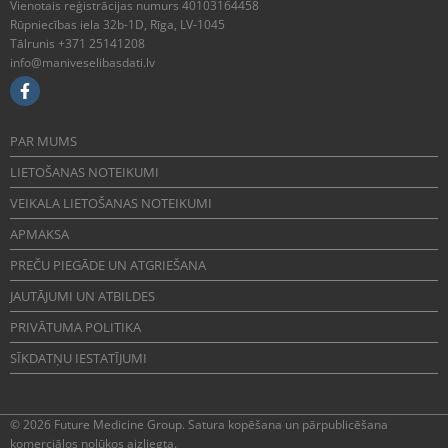
Vienotais reģistrācijas numurs 40103164458
Rūpniecības iela 32b-1D, Rīga, LV-1045
Tālrunis +371 25141208
info@maniveselibasdati.lv
PAR MUMS
LIETOŠANAS NOTEIKUMI
VEIKALA LIETOŠANAS NOTEIKUMI
APMAKSA
PREČU PIEGĀDE UN ATGRIEŠANA
JAUTĀJUMI UN ATBILDES
PRIVĀTUMA POLITIKA
SĪKDATŅU IESTATĪJUMI
© 2026 Future Medicine Group. Satura kopēšana un pārpublicēšana
komerciālos nolūkos aizliegta.