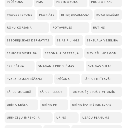
PLŪŠKOKS
PMS
PNEIMOKOKS
PROBIOTIKAS
PROGESTERONS
PSORIĀZE
RITEŅBRAUKŠANA
ROKU EKZĒMA
ROKU KOPŠANA
ROTAVĪRUSS
RUTĪNS
SEBOREJISKAIS DERMATĪTS
SEJAS PĪLINGS
SEKSUĀLĀ VESELĪBA
SENIORU VESELĪBA
SEZONĀLA DEPRESIJA
SIEVIEŠU HORMONI
SKRIEŠANA
SMAGANU PROBLĒMAS
SVAIGAS SULAS
SVARA SAMAZINĀŠANA
SVĪŠANA
SĀPES LOCĪTAVĀS
SĀPES MUGURĀ
SĀPES PLECOS
TAUKOS ŠĶISTOŠIE VITAMĪNI
URĪNA KRĀSA
URĪNA PH
URĪNA ĪPATNĒJAIS SVARS
URĪNCEĻU INFEKCIJA
URĪNS
UZACU PLĀNUMS