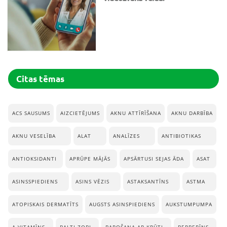
Citas tēmas
ACS SAUSUMS
AIZCIETĒJUMS
AKNU ATTĪRĪŠANA
AKNU DARBĪBA
AKNU VESELĪBA
ALAT
ANALĪZES
ANTIBIOTIKAS
ANTIOKSIDANTI
APRŪPE MĀJĀS
APSĀRTUSI SEJAS ĀDA
ASAT
ASINSSPIEDIENS
ASINS VĒZIS
ASTAKSANTĪNS
ASTMA
ATOPISKAIS DERMATĪTS
AUGSTS ASINSPIEDIENS
AUKSTUMPUMPA