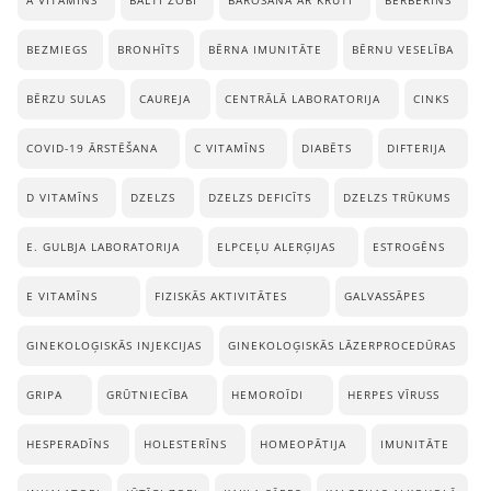
A VITAMĪNS
BALTI ZOBI
BAROŠANA AR KRŪTI
BERBERĪNS
BEZMIEGS
BRONHĪTS
BĒRNA IMUNITĀTE
BĒRNU VESELĪBA
BĒRZU SULAS
CAUREJA
CENTRĀLĀ LABORATORIJA
CINKS
COVID-19 ĀRSTĒŠANA
C VITAMĪNS
DIABĒTS
DIFTERIJA
D VITAMĪNS
DZELZS
DZELZS DEFICĪTS
DZELZS TRŪKUMS
E. GULBJA LABORATORIJA
ELPCEĻU ALERĢIJAS
ESTROGĒNS
E VITAMĪNS
FIZISKĀS AKTIVITĀTES
GALVASSĀPES
GINEKOLOĢISKĀS INJEKCIJAS
GINEKOLOĢISKĀS LĀZERPROCEDŪRAS
GRIPA
GRŪTNIECĪBA
HEMOROĪDI
HERPES VĪRUSS
HESPERADĪNS
HOLESTERĪNS
HOMEOPĀTIJA
IMUNITĀTE