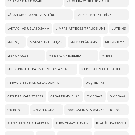
KĀ SAMAZINĀT SVARU
KĀ SAPRAST SPF SKAITĻUS
KĀ UZLABOT AKNU VESELĪBU
LABAIS HOLESTERĪNS
LAKTĀCIJAS UZLABOŠANA
LIMFAS ATTECES TRAUCĒJUMI
LUTEĪNS
MAGNIJS
MAKSTS INFEKCIJAS
MATU PLĀNUMS
MELANOMA
MENOPAUZE
MENTĀLĀ VESELĪBA
MIEGS
MIELOPROLIFERATĪVĀS NEOPLĀZIJAS
NEPIESĀTINĀTIE TAUKI
NERVU SISTĒMAS UZLABOŠANA
OGĻHIDRĀTI
OKSIDATĪVAIS STRESS
OLBALTUMVIELAS
OMEGA-3
OMEGA-6
OMRON
ONKOLOĢIJA
PAAUGSTINĀTS ASINSSPIEDIENS
PIENA SĒNĪTE SIEVIETĒM
PIESĀTINĀTIE TAUKI
PLAUŠU KARSONIS