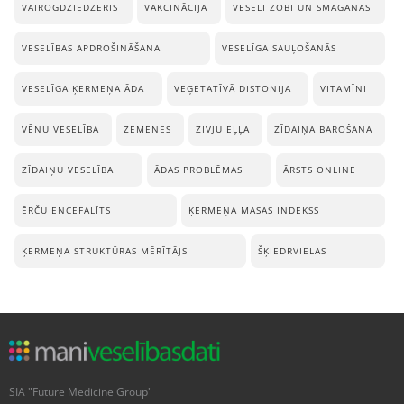
VAIROGDZIEDZERIS
VAKCINĀCIJA
VESELI ZOBI UN SMAGANAS
VESELĪBAS APDROŠINĀŠANA
VESELĪGA SAUĻOŠANĀS
VESELĪGA ĶERMEŅA ĀDA
VEĢETATĪVĀ DISTONIJA
VITAMĪNI
VĒNU VESELĪBA
ZEMENES
ZIVJU EĻĻA
ZĪDAIŅA BAROŠANA
ZĪDAIŅU VESELĪBA
ĀDAS PROBLĒMAS
ĀRSTS ONLINE
ĒRČU ENCEFALĪTS
ĶERMEŅA MASAS INDEKSS
ĶERMEŅA STRUKTŪRAS MĒRĪTĀJS
ŠĶIEDRVIELAS
SIA "Future Medicine Group"