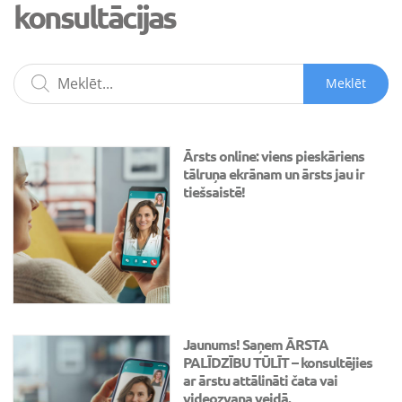
konsultācijas
Meklēt
Ārsts online: viens pieskāriens
tālruņa ekrānam un ārsts jau ir
tiešsaistē!
Jaunums! Saņem ĀRSTA
PALĪDZĪBU TŪLĪT – konsultējies
ar ārstu attālināti čata vai
videozvana veidā.