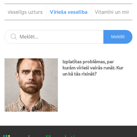
Veselīgs uzturs
Vīrieša veselība
Vitamīni un minerā
Meklēt
Izplatītas problēmas, par
kurām vīrieši vairās runāt. Kur
un kā tās risināt?