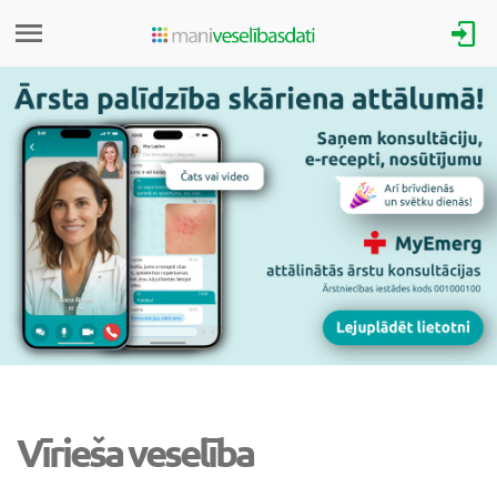
Vīrieša veselība