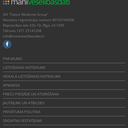
SIA "Future Medicine Group"
Vienotais reģistrācijas numurs 40103164458
Rūpniecības iela 32b-1D, Rīga, LV-1045
Tālrunis +371 25141208
info@maniveselibasdati.lv
PAR MUMS
LIETOŠANAS NOTEIKUMI
VEIKALA LIETOŠANAS NOTEIKUMI
APMAKSA
PREČU PIEGĀDE UN ATGRIEŠANA
JAUTĀJUMI UN ATBILDES
PRIVĀTUMA POLITIKA
SĪKDATŅU IESTATĪJUMI