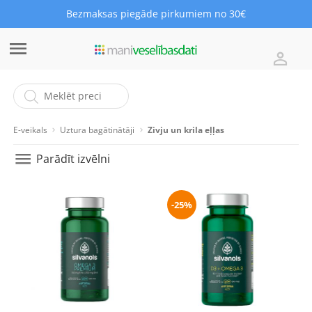
Bezmaksas piegāde pirkumiem no 30€
E-veikals
Uztura bagātinātāji
Zivju un krila eļļas
Parādīt izvēlni
-25%