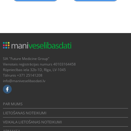
SIA "Future Medicine Group"
Vienotais reģistrācijas numurs 40103164458
Rūpniecības iela 32b-1D, Rīga, LV-1045
Tālrunis +371 25141208
info@maniveselibasdati.lv
PAR MUMS
LIETOŠANAS NOTEIKUMI
VEIKALA LIETOŠANAS NOTEIKUMI