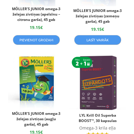
MÖLLER’S JUNIOR omega-3
MÖLLER’S JUNIOR omega-3
želejas zivtiņas (apelsīnu –
želejas zivtiņas (zemeņu
citronu garša), 45 gab
garša), 45 gab
19.15
€
19.15
€
PIEVIENOT GROZAM
LASĪT VAIRĀK
MÖLLER’S JUNIOR omega-3
LYL Krill Oil Superba
želejas zivtiņas (augļu
BOOST™, 30 kapsulas
garša), 45 gab
Omega-3 krila eļļa
19.15
€