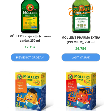
MÖLLER’S zivju eļļa (citronu
MÖLLERʼS PHARMA EXTRA
garša), 250 ml
(PREMIUM), 250 ml
17.19
€
26.75
€
PIEVIENOT GROZAM
LASĪT VAIRĀK