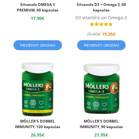
Silvanols OMEGA 3
Silvanols D3 + Omega 3, 60
PREMIUM, 60 kapsulas
kapsulas
D3 vitamīns un Omega-3
17.90
€
Novērtēts
25.80
€
19.35
€
ar
4.80
no 5
PIEVIENOT GROZAM
PIEVIENOT GROZAM
MÖLLER’S DOBBEL
MÖLLER’S DOBBEL
IMMUNITY, 120 kapsulas
IMMUNITY, 90 kapsulas
26.95
€
21.95
€