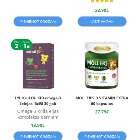
Novērtēts
23.90
€
ar
5.00
no 5
PIEVIENOT GROZAM
LASĪT VAIRĀK
LYL Krill Oil KID omega-3
MÖLLER’S D VITAMIN EXTRA
želejas lācīši 30 gab
60 kapsulas
Omega-3 krilla eļļas
27.79
€
komplekss bērniem
13.90
€
PIEVIENOT GROZAM
PIEVIENOT GROZAM