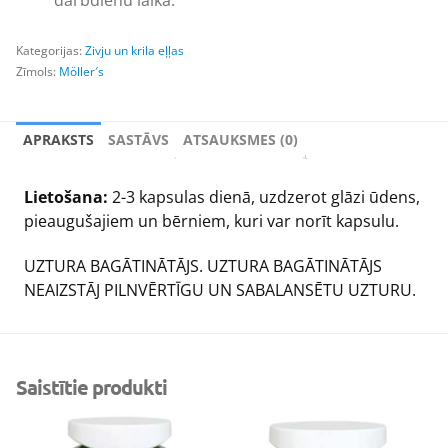
darbdienu laikā.
Kategorijas:
Zivju un krila eļļas
Zīmols:
Möller′s
APRAKSTS
SASTĀVS
ATSAUKSMES (0)
Lietošana:
2-3 kapsulas dienā, uzdzerot glāzi ūdens,
pieaugušajiem un bērniem, kuri var norīt kapsulu.
UZTURA BAGĀTINĀTĀJS. UZTURA BAGĀTINĀTĀJS
NEAIZSTĀJ PILNVĒRTĪGU UN SABALANSĒTU UZTURU.
Saistītie produkti