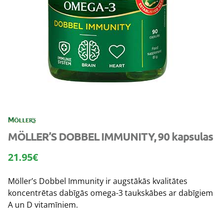
MÖLLER’S DOBBEL IMMUNITY, 90 kapsulas
21.95
€
Möller’s Dobbel Immunity ir augstākās kvalitātes
koncentrētas dabīgās omega-3 taukskābes ar dabīgiem
A un D vitamīniem.