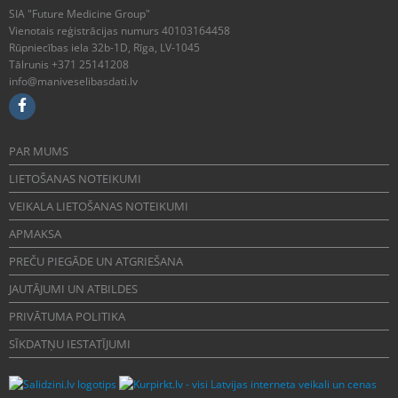
SIA "Future Medicine Group"
Vienotais reģistrācijas numurs 40103164458
Rūpniecības iela 32b-1D, Rīga, LV-1045
Tālrunis +371 25141208
info@maniveselibasdati.lv
PAR MUMS
LIETOŠANAS NOTEIKUMI
VEIKALA LIETOŠANAS NOTEIKUMI
APMAKSA
PREČU PIEGĀDE UN ATGRIEŠANA
JAUTĀJUMI UN ATBILDES
PRIVĀTUMA POLITIKA
SĪKDATŅU IESTATĪJUMI