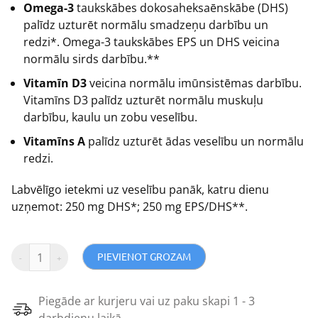
Omega-3
taukskābes dokosaheksaēnskābe (DHS)
palīdz uzturēt normālu smadzeņu darbību un
redzi*. Omega-3 taukskābes EPS un DHS veicina
normālu sirds darbību.**
Vitamīn D3
veicina normālu imūnsistēmas darbību.
Vitamīns D3 palīdz uzturēt normālu muskuļu
darbību, kaulu un zobu veselību.
Vitamīns A
palīdz uzturēt ādas veselību un normālu
redzi.
Labvēlīgo ietekmi uz veselību panāk, katru dienu
uzņemot: 250 mg DHS*; 250 mg EPS/DHS**.
PIEVIENOT GROZAM
Piegāde ar kurjeru vai uz paku skapi 1 - 3