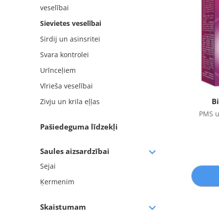
veselībai
Sievietes veselībai
Sirdij un asinsritei
Svara kontrolei
Urīnceļiem
Vīrieša veselībai
B
Zivju un krila eļļas
PMS u
Pašiedeguma līdzekļi
Saules aizsardzībai
Sejai
Ķermenim
Skaistumam