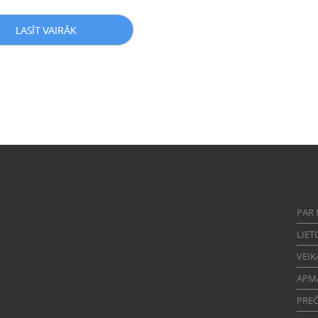
LASĪT VAIRĀK
PAR
LIET
VEIK
APM
PREČ