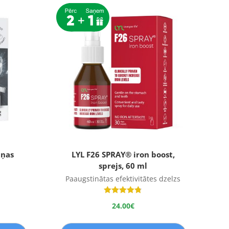
iņas
LYL F26 SPRAY® iron boost,
sprejs, 60 ml
Paaugstinātas efektivitātes dzelzs
Novērtēts
24.00
€
ar
4.75
no 5