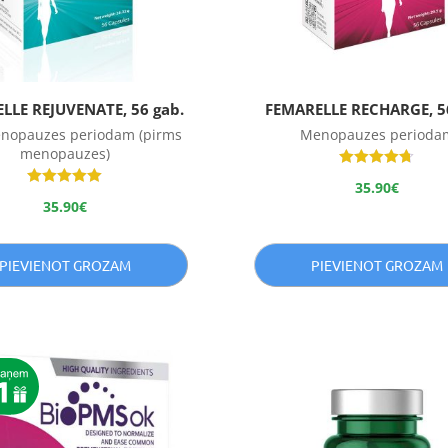
LLE REJUVENATE, 56 gab.
FEMARELLE RECHARGE, 56
enopauzes periodam (pirms
Menopauzes perioda
menopauzes)
Novērtēts
35.90
€
ar
Novērtēts
35.90
€
4.67
ar
no 5
5.00
no 5
PIEVIENOT GROZAM
PIEVIENOT GROZAM