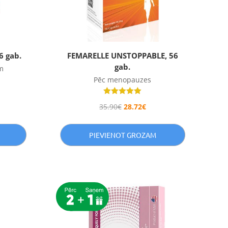
 gab.
FEMARELLE UNSTOPPABLE, 56
gab.
m
Pēc menopauzes
Novērtēts
35.90
€
28.72
€
ar
5.00
no 5
PIEVIENOT GROZAM