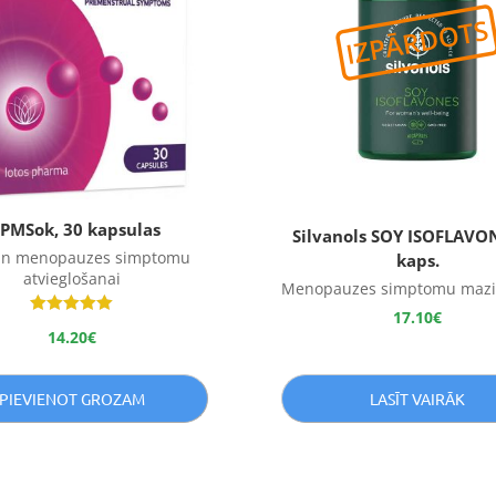
iPMSok, 30 kapsulas
Silvanols SOY ISOFLAVO
n menopauzes simptomu
kaps.
atvieglošanai
Menopauzes simptomu mazi
17.10
€
Novērtēts
14.20
€
ar
5.00
no 5
PIEVIENOT GROZAM
LASĪT VAIRĀK