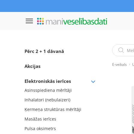
Pērc 2 + 1 dāvanā
E-veikals
U
Akcijas
Elektroniskās ierīces
Asinsspiediena mērītāji
Inhalatori (nebulaizeri)
Ķermeņa struktūras mērītāji
Masāžas ierīces
Pulsa oksimetrs