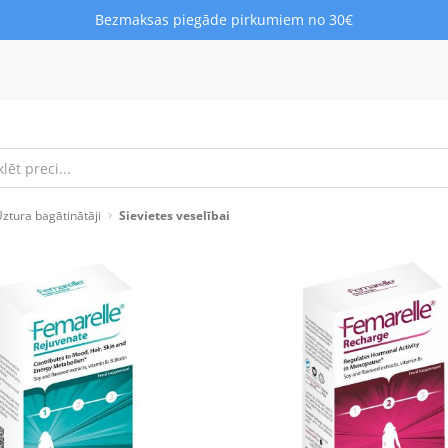
Bezmaksas piegāde pirkumiem no 30€
ztura bagātinātāji
Sievietes veselībai