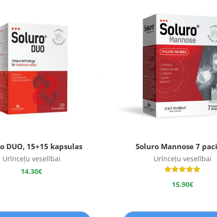
ro DUO, 15+15 kapsulas
Soluro Mannose 7 pac
Urīnceļu veselībai
Urīnceļu veselībai
14.30
€
Novērtēts
15.90
€
ar
5.00
no 5