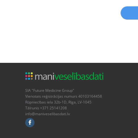
SIA "Future Medicine Group"
Vienotais reģistrācijas numurs 40103164458
Rūpniecības iela 32b-1D, Rīga, LV-1045
Tālrunis +371 25141208
info@maniveselibasdati.lv