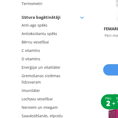
Termometri
Uztura bagātinātāji
Anti-age spēks
FEMARE
Antioksidantu spēks
Peri-m
Bērnu veselībai
C vitamīns
D vitamīns
Enerģijai un vitalitātei
Gremošanas sistēmas
līdzsvaram
Imunitātei
Locītavu veselībai
Nerviem un miegam
Saaukstēšanās, elpceļu