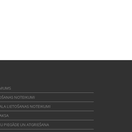
 MUMS
OŠANAS NOTEIKUMI
ALA LIETOŠANAS NOTEIKUMI
AKSA
U PIEGĀDE UN ATGRIEŠANA