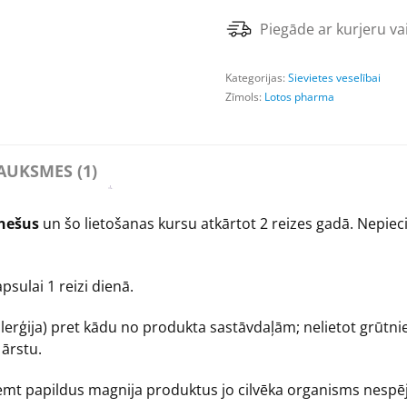
Piegāde ar kurjeru vai
Kategorijas:
Sievietes veselībai
Zīmols:
Lotos pharma
AUKSMES (1)
ēnešus
un šo lietošanas kursu atkārtot 2 reizes gadā. Nepiec
psulai 1 reizi dienā.
lerģija) pret kādu no produkta sastāvdaļām; nelietot grūtni
ārstu.
t papildus magnija produktus jo cilvēka organisms nespēj 