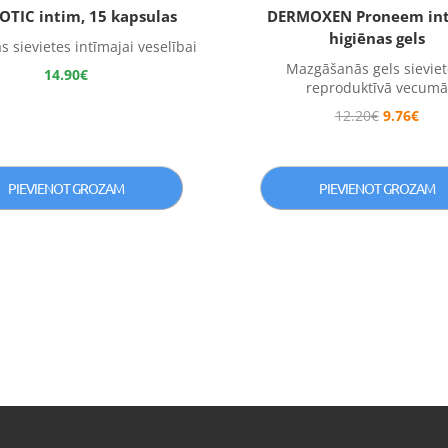
IOTIC intim, 15 kapsulas
DERMOXEN Proneem in
higiēnas gels
s sievietes intīmajai veselībai
Mazgāšanās gels sievie
14.90
€
reproduktīvā vecumā
12.20
€
9.76
€
PIEVIENOT GROZAM
PIEVIENOT GROZAM