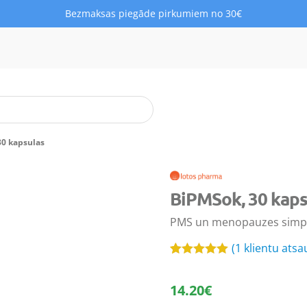
Bezmaksas piegāde pirkumiem no 30€
30 kapsulas
BiPMSok, 30 kaps
PMS un menopauzes simpt
(
1
klientu ats
Novērtēts
1
5.00
no 5
14.20
€
balstoties
pircēju