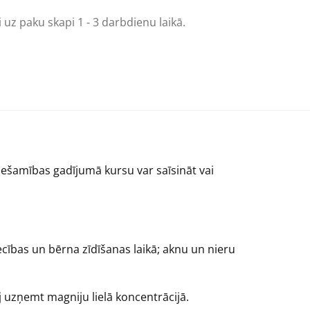
 uz paku skapi 1 - 3 darbdienu laikā.
iešamības gadījumā kursu var saīsināt vai
ecības un bērna zīdīšanas laikā; aknu un nieru
uzņemt magniju lielā koncentrācijā.