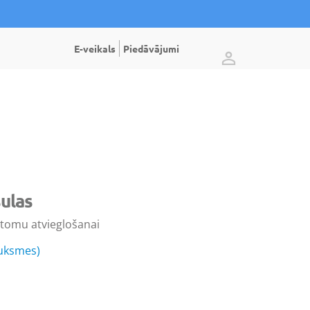
E-veikals
Piedāvājumi
ulas
omu atvieglošanai
auksmes)