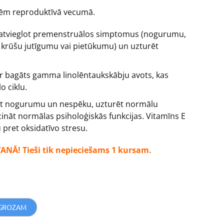
tēm reproduktīvā vecumā.
z atvieglot premenstruālos simptomus (nogurumu,
, krūšu jutīgumu vai pietūkumu) un uzturēt
r bagāts gamma linolēntaukskābju avots, kas
o ciklu.
āt nogurumu un nespēku, uzturēt normālu
ināt normālas psiholoģiskās funkcijas. Vitamīns E
 pret oksidatīvo stresu.
ANĀ! Tieši tik nepieciešams 1 kursam.
 GROZAM