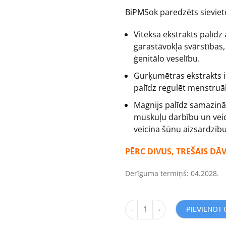
vērtējumiem
BiPMSok paredzēts sievie
Viteksa ekstrakts palīd
garastāvokļa svārstības
ģenitālo veselību.
Gurķumētras ekstrakts i
palīdz regulēt menstruāl
Magnijs palīdz samazin
muskuļu darbību un veic
veicina šūnu aizsardzību
PĒRC DIVUS, TREŠAIS DĀV
Derīguma termiņš: 04.2028.
PIEVIENOT