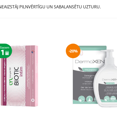
NEAIZSTĀJ PILNVĒRTĪGU UN SABALANSĒTU UZTURU.
-20%