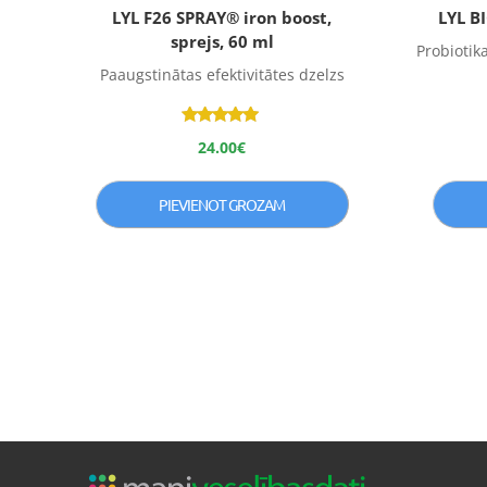
LYL F26 SPRAY® iron boost,
LYL B
sprejs, 60 ml
Probiotika
Paaugstinātas efektivitātes dzelzs
Novērtēts
24.00
€
ar
4.75
no 5
PIEVIENOT GROZAM