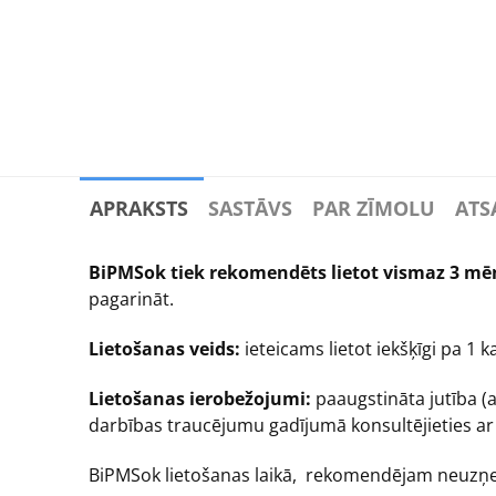
APRAKSTS
SASTĀVS
PAR ZĪMOLU
ATS
BiPMSok tiek rekomendēts lietot vismaz 3 m
pagarināt.
Lietošanas veids:
ieteicams lietot iekšķīgi pa 1 ka
Lietošanas ierobežojumi:
paaugstināta jutība (a
darbības traucējumu gadījumā konsultējieties ar 
BiPMSok lietošanas laikā, rekomendējam neuzņem