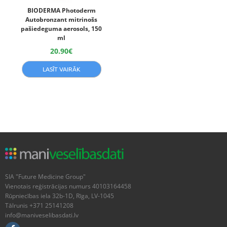
BIODERMA Photoderm
Autobronzant mitrinošs
pašiedeguma aerosols, 150
ml
20.90
€
LASĪT VAIRĀK
SIA "Future Medicine Group"
Vienotais reģistrācijas numurs 40103164458
Rūpniecības iela 32b-1D, Rīga, LV-1045
Tālrunis +371 25141208
info@maniveselibasdati.lv