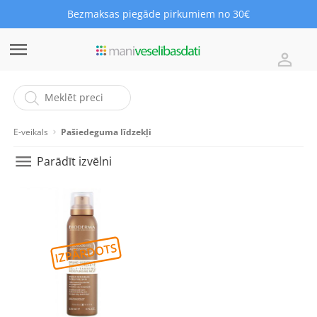
Bezmaksas piegāde pirkumiem no 30€
E-veikals
Pašiedeguma līdzekļi
Parādīt izvēlni