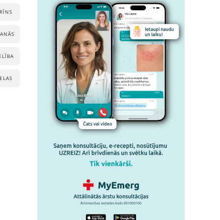
RĪNS
ŠANĀS
ELĪBA
IELAS