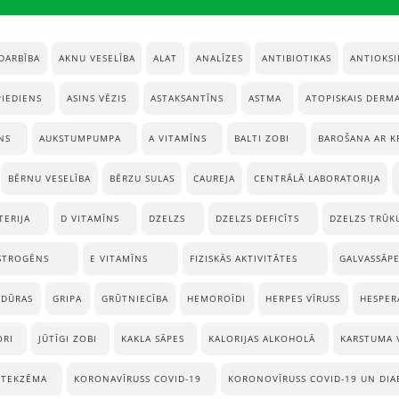
DARBĪBA
AKNU VESELĪBA
ALAT
ANALĪZES
ANTIBIOTIKAS
ANTIOKSI
PIEDIENS
ASINS VĒZIS
ASTAKSANTĪNS
ASTMA
ATOPISKAIS DERM
NS
AUKSTUMPUMPA
A VITAMĪNS
BALTI ZOBI
BAROŠANA AR K
BĒRNU VESELĪBA
BĒRZU SULAS
CAUREJA
CENTRĀLĀ LABORATORIJA
TERIJA
D VITAMĪNS
DZELZS
DZELZS DEFICĪTS
DZELZS TRŪK
STROGĒNS
E VITAMĪNS
FIZISKĀS AKTIVITĀTES
GALVASSĀP
EDŪRAS
GRIPA
GRŪTNIECĪBA
HEMOROĪDI
HERPES VĪRUSS
HESPER
ORI
JŪTĪGI ZOBI
KAKLA SĀPES
KALORIJAS ALKOHOLĀ
KARSTUMA 
TEKZĒMA
KORONAVĪRUSS COVID-19
KORONOVĪRUSS COVID-19 UN DIA