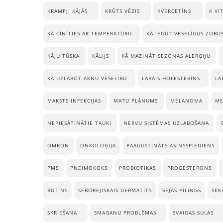
KRAMPJI KĀJĀS
KRŪTS VĒZIS
KVERCETĪNS
K VI
KĀ CĪNĪTIES AR TEMPERATŪRU
KĀ IEGŪT VESELĪGUS ZOBU
KĀJU TŪSKA
KĀLIJS
KĀ MAZINĀT SEZONAS ALERĢIJU
KĀ UZLABOT AKNU VESELĪBU
LABAIS HOLESTERĪNS
LA
MAKSTS INFEKCIJAS
MATU PLĀNUMS
MELANOMA
ME
NEPIESĀTINĀTIE TAUKI
NERVU SISTĒMAS UZLABOŠANA
OMRON
ONKOLOĢIJA
PAAUGSTINĀTS ASINSSPIEDIENS
PMS
PNEIMOKOKS
PROBIOTIKAS
PROGESTERONS
RUTĪNS
SEBOREJISKAIS DERMATĪTS
SEJAS PĪLINGS
SEK
SKRIEŠANA
SMAGANU PROBLĒMAS
SVAIGAS SULAS