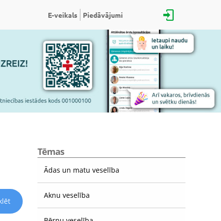
E-veikals
Piedāvājumi
Tēmas
Ādas un matu veselība
Aknu veselība
lēt
Bērnu veselība