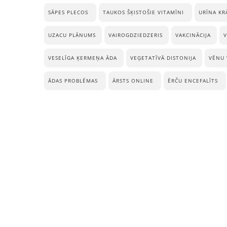
SĀPES PLECOS
TAUKOS ŠĶISTOŠIE VITAMĪNI
URĪNA KR
UZACU PLĀNUMS
VAIROGDZIEDZERIS
VAKCINĀCIJA
V
VESELĪGA ĶERMEŅA ĀDA
VEĢETATĪVĀ DISTONIJA
VĒNU 
ĀDAS PROBLĒMAS
ĀRSTS ONLINE
ĒRČU ENCEFALĪTS