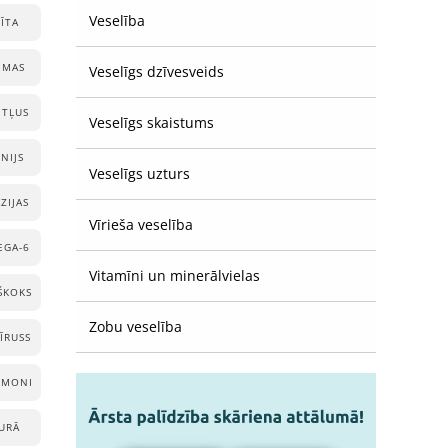
Veselība
ĪTA
ĒMAS
Veselīgs dzīvesveids
ITĻUS
Veselīgs skaistums
NIJS
Veselīgs uzturs
ZIJAS
Vīrieša veselība
EGA-6
Vitamīni un minerālvielas
ŠKOKS
Zobu veselība
ĪRUSS
RMONI
URĀ