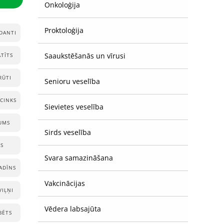
Onkoloģija
Proktoloģija
DANTI
Saaukstēšanās un vīrusi
ATĪTS
RŪTI
Senioru veselība
CINKS
Sievietes veselība
UMS
Sirds veselība
ES
Svara samazināšana
ADĪNS
Vakcinācijas
VIĻŅI
Vēdera labsajūta
BĒTS