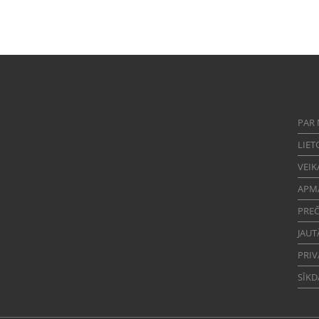
PAR
LIET
VEIK
APM
PREČ
JAUT
PRIV
SĪKD