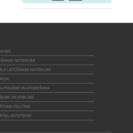
 MUMS
OŠANAS NOTEIKUMI
ALA LIETOŠANAS NOTEIKUMI
AKSA
U PIEGĀDE UN ATGRIEŠANA
ĀJUMI UN ATBILDES
ĀTUMA POLITIKA
ATŅU IESTATĪJUMI