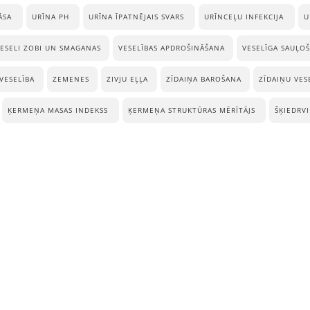
ĀSA
URĪNA PH
URĪNA ĪPATNĒJAIS SVARS
URĪNCEĻU INFEKCIJA
U
ESELI ZOBI UN SMAGANAS
VESELĪBAS APDROŠINĀŠANA
VESELĪGA SAUĻO
VESELĪBA
ZEMENES
ZIVJU EĻĻA
ZĪDAIŅA BAROŠANA
ZĪDAIŅU VES
ĶERMEŅA MASAS INDEKSS
ĶERMEŅA STRUKTŪRAS MĒRĪTĀJS
ŠĶIEDRV