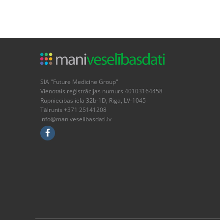
SIA "Future Medicine Group"
Vienotais reģistrācijas numurs 40103164458
Rūpniecības iela 32b-1D, Rīga, LV-1045
Tālrunis +371 25141208
info@maniveselibasdati.lv