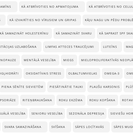
TAMĪNS
KĀ ATBRĪVOTIES NO APMATOJUMA
KĀ ATBRĪVOTIES NO CELUL
S
KĀ IZVAIRĪTIES NO VĪRUSIEM UN GRIPAS
KĀJU NAGU UN PĒDU PROBL
KĀ SAMAZINĀT HOLESTERĪNU
KĀ SAMAZINĀT SVARU
KĀ SAPRAST SPF SKA
KTĀCIJAS UZLABOŠANA
LIMFAS ATTECES TRAUCĒJUMI
LUTEĪNS
MAG
NOPAUZE
MENTĀLĀ VESELĪBA
MIEGS
MIELOPROLIFERATĪVĀS NEOPLĀ
OGĻHIDRĀTI
OKSIDATĪVAIS STRESS
OLBALTUMVIELAS
OMEGA-3
OM
PIENA SĒNĪTE SIEVIETĒM
PIESĀTINĀTIE TAUKI
PLAUŠU KARSONIS
PLŪ
PSORIĀZE
RITEŅBRAUKŠANA
ROKU EKZĒMA
ROKU KOPŠANA
ROTAV
SUĀLĀ VESELĪBA
SENIORU VESELĪBA
SEZONĀLA DEPRESIJA
SIEVIEŠU HO
SVARA SAMAZINĀŠANA
SVĪŠANA
SĀPES LOCĪTAVĀS
SĀPES MUG