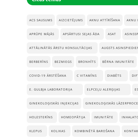
ACS SAUSUMS
AIZCIETĒJUMS
AKNU ATTĪRĪŠANA
AKNU 
APRŪPE MĀJĀS
APSĀRTUSI SEJAS ĀDA
ASAT
ASINSS
ATTĀLINĀTĀS ĀRSTU KONSULTĀCIJAS
AUGSTS ASINSPIEDIE
BERBERĪNS
BEZMIEGS
BRONHĪTS
BĒRNA IMUNITĀTE
COVID-19 ĀRSTĒŠANA
C VITAMĪNS
DIABĒTS
DIF
E. GULBJA LABORATORIJA
ELPCEĻU ALERĢIJAS
E
GINEKOLOĢISKĀS INJEKCIJAS
GINEKOLOĢISKĀS LĀZERPROC
HOLESTERĪNS
HOMEOPĀTIJA
IMUNITĀTE
INHALAT
KLEPUS
KOLIKAS
KOMBINĒTĀ BAROŠANA
KONTAK