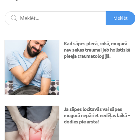
Meklēt
Kad sāpes plecā, rokā, mugurā
nav sekas traumai jeb holistiskā
pieeja traumatoloģijā.
Ja sāpes locītavās vai sāpes
mugurā nepāriet nedēļas laikā –
dodies pie ārsta!