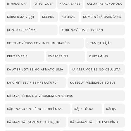
INHALATORI
JŪTĪGI ZOBI
KAKLA SĀPES
KALORIJAS ALKOHOLĀ
KARSTUMA VIĻŅI
KLEPUS
KOLIKAS
KOMBINĒTĀ BAROŠANA
KONTAKTEKZĒMA
KORONAVĪRUSS COVID-19
KORONOVĪRUSS COVID-19 UN DIABĒTS
KRAMPJI KĀJĀS
KRŪTS VĒZIS
KVERCETĪNS
K VITAMĪNS
KĀ ATBRĪVOTIES NO APMATOJUMA
KĀ ATBRĪVOTIES NO CELULĪTA
KĀ CĪNĪTIES AR TEMPERATŪRU
KĀ IEGŪT VESELĪGUS ZOBUS
KĀ IZVAIRĪTIES NO VĪRUSIEM UN GRIPAS
KĀJU NAGU UN PĒDU PROBLĒMAS
KĀJU TŪSKA
KĀLIJS
KĀ MAZINĀT SEZONAS ALERĢIJU
KĀ SAMAZINĀT HOLESTERĪNU