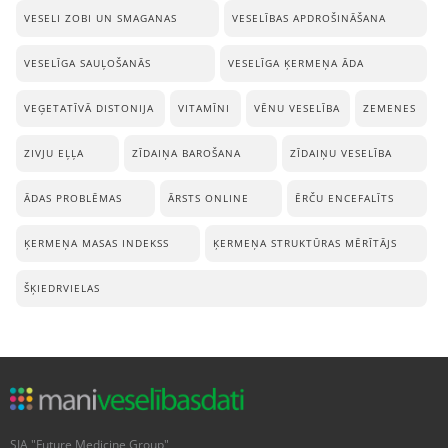
VESELI ZOBI UN SMAGANAS
VESELĪBAS APDROŠINĀŠANA
VESELĪGA SAUĻOŠANĀS
VESELĪGA ĶERMEŅA ĀDA
VEĢETATĪVĀ DISTONIJA
VITAMĪNI
VĒNU VESELĪBA
ZEMENES
ZIVJU EĻĻA
ZĪDAIŅA BAROŠANA
ZĪDAIŅU VESELĪBA
ĀDAS PROBLĒMAS
ĀRSTS ONLINE
ĒRČU ENCEFALĪTS
ĶERMEŅA MASAS INDEKSS
ĶERMEŅA STRUKTŪRAS MĒRĪTĀJS
ŠĶIEDRVIELAS
SIA "Future Medicine Group"