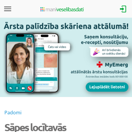
Padomi
Sāpes locītavās