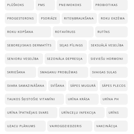
PLŪŠKOKS
PMS
PNEIMOKOKS
PROBIOTIKAS
PROGESTERONS
PSORIĀZE
RITEŅBRAUKŠANA
ROKU EKZĒMA
ROKU KOPŠANA
ROTAVĪRUSS
RUTĪNS
SEBOREJISKAIS DERMATĪTS
SEJAS PĪLINGS
SEKSUĀLĀ VESELĪBA
SENIORU VESELĪBA
SEZONĀLA DEPRESIJA
SIEVIEŠU HORMONI
SKRIEŠANA
SMAGANU PROBLĒMAS
SVAIGAS SULAS
SVARA SAMAZINĀŠANA
SVĪŠANA
SĀPES MUGURĀ
SĀPES PLECOS
TAUKOS ŠĶISTOŠIE VITAMĪNI
URĪNA KRĀSA
URĪNA PH
URĪNA ĪPATNĒJAIS SVARS
URĪNCEĻU INFEKCIJA
URĪNS
UZACU PLĀNUMS
VAIROGDZIEDZERIS
VAKCINĀCIJA