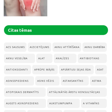
Citas tēmas
ACS SAUSUMS
AIZCIETĒJUMS
AKNU ATTĪRĪŠANA
AKNU DARBĪBA
AKNU VESELĪBA
ALAT
ANALĪZES
ANTIBIOTIKAS
ANTIOKSIDANTI
APRŪPE MĀJĀS
APSĀRTUSI SEJAS ĀDA
ASAT
ASINSSPIEDIENS
ASINS VĒZIS
ASTAKSANTĪNS
ASTMA
ATOPISKAIS DERMATĪTS
ATTĀLINĀTĀS ĀRSTU KONSULTĀCIJAS
AUGSTS ASINSPIEDIENS
AUKSTUMPUMPA
A VITAMĪNS