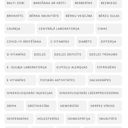
BALTI ZOBI
BAROŠANA AR KRŪTI
BERBERĪNS
BEZMIEGS
BRONHĪTS
BĒRNA IMUNITĀTE
BĒRNU VESELĪBA
BĒRZU SULAS
CAUREJA
CENTRĀLĀ LABORATORIJA
CINKS
COVID-19 ĀRSTĒŠANA
C VITAMĪNS
DIABĒTS
DIFTERIJA
D VITAMĪNS
DZELZS
DZELZS DEFICĪTS
DZELZS TRŪKUMS
E. GULBJA LABORATORIJA
ELPCEĻU ALERĢIJAS
ESTROGĒNS
E VITAMĪNS
FIZISKĀS AKTIVITĀTES
GALVASSĀPES
GINEKOLOĢISKĀS INJEKCIJAS
GINEKOLOĢISKĀS LĀZERPROCEDŪRAS
GRIPA
GRŪTNIECĪBA
HEMOROĪDI
HERPES VĪRUSS
HESPERADĪNS
HOLESTERĪNS
HOMEOPĀTIJA
IMUNITĀTE