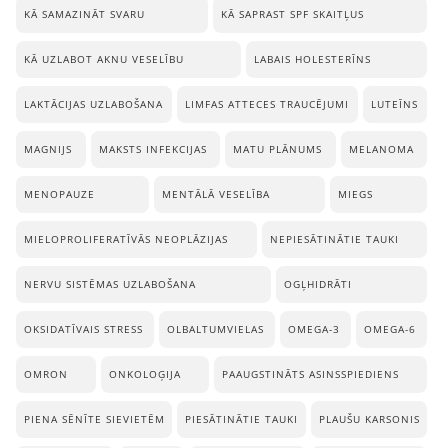
KĀ SAMAZINĀT SVARU
KĀ SAPRAST SPF SKAITĻUS
KĀ UZLABOT AKNU VESELĪBU
LABAIS HOLESTERĪNS
LAKTĀCIJAS UZLABOŠANA
LIMFAS ATTECES TRAUCĒJUMI
LUTEĪNS
MAGNIJS
MAKSTS INFEKCIJAS
MATU PLĀNUMS
MELANOMA
MENOPAUZE
MENTĀLĀ VESELĪBA
MIEGS
MIELOPROLIFERATĪVĀS NEOPLĀZIJAS
NEPIESĀTINĀTIE TAUKI
NERVU SISTĒMAS UZLABOŠANA
OGĻHIDRĀTI
OKSIDATĪVAIS STRESS
OLBALTUMVIELAS
OMEGA-3
OMEGA-6
OMRON
ONKOLOĢIJA
PAAUGSTINĀTS ASINSSPIEDIENS
PIENA SĒNĪTE SIEVIETĒM
PIESĀTINĀTIE TAUKI
PLAUŠU KARSONIS