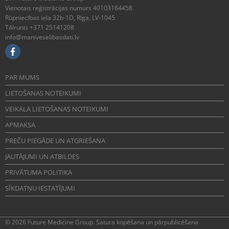
Vienotais reģistrācijas numurs 40103164458
Rūpniecības iela 32b-1D, Rīga, LV-1045
Tālrunis +371 25141208
info@maniveselibasdati.lv
PAR MUMS
LIETOŠANAS NOTEIKUMI
VEIKALA LIETOŠANAS NOTEIKUMI
APMAKSA
PREČU PIEGĀDE UN ATGRIEŠANA
JAUTĀJUMI UN ATBILDES
PRIVĀTUMA POLITIKA
SĪKDATŅU IESTATĪJUMI
© 2026 Future Medicine Group. Satura kopēšana un pārpublicēšana