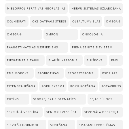
MIELOPROLIFERATĪVĀS NEOPLĀZIJAS
NERVU SISTĒMAS UZLABOŠANA
OGĻHIDRĀTI
OKSIDATĪVAIS STRESS
OLBALTUMVIELAS
OMEGA-3
OMEGA-6
OMRON
ONKOLOĢIJA
PAAUGSTINĀTS ASINSSPIEDIENS
PIENA SĒNĪTE SIEVIETĒM
PIESĀTINĀTIE TAUKI
PLAUŠU KARSONIS
PLŪŠKOKS
PMS
PNEIMOKOKS
PROBIOTIKAS
PROGESTERONS
PSORIĀZE
RITEŅBRAUKŠANA
ROKU EKZĒMA
ROKU KOPŠANA
ROTAVĪRUSS
RUTĪNS
SEBOREJISKAIS DERMATĪTS
SEJAS PĪLINGS
SEKSUĀLĀ VESELĪBA
SENIORU VESELĪBA
SEZONĀLA DEPRESIJA
SIEVIEŠU HORMONI
SKRIEŠANA
SMAGANU PROBLĒMAS