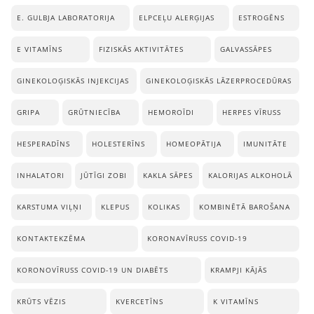
E. GULBJA LABORATORIJA
ELPCEĻU ALERĢIJAS
ESTROGĒNS
E VITAMĪNS
FIZISKĀS AKTIVITĀTES
GALVASSĀPES
GINEKOLOĢISKĀS INJEKCIJAS
GINEKOLOĢISKĀS LĀZERPROCEDŪRAS
GRIPA
GRŪTNIECĪBA
HEMOROĪDI
HERPES VĪRUSS
HESPERADĪNS
HOLESTERĪNS
HOMEOPĀTIJA
IMUNITĀTE
INHALATORI
JŪTĪGI ZOBI
KAKLA SĀPES
KALORIJAS ALKOHOLĀ
KARSTUMA VIĻŅI
KLEPUS
KOLIKAS
KOMBINĒTĀ BAROŠANA
KONTAKTEKZĒMA
KORONAVĪRUSS COVID-19
KORONOVĪRUSS COVID-19 UN DIABĒTS
KRAMPJI KĀJĀS
KRŪTS VĒZIS
KVERCETĪNS
K VITAMĪNS