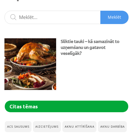
Meklēt
Sliktie tauki – kā samazināt to
uzņemšanu un gatavot
veselīgāk?
Citas tēmas
ACS SAUSUMS
AIZCIETĒJUMS
AKNU ATTĪRĪŠANA
AKNU DARBĪBA