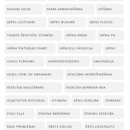
SVAIGAS SULAS
SVARA SAMAZINĀŠANA
SVĪŠANA
SĀPES LOCĪTAVĀS
SĀPES MUGURĀ
SĀPES PLECOS
TAUKOS ŠĶISTOŠIE VITAMĪNI
URĪNA KRĀSA
URĪNA PH
URĪNA ĪPATNĒJAIS SVARS
URĪNCEĻU INFEKCIJA
URĪNS
UZACU PLĀNUMS
VAIROGDZIEDZERIS
VAKCINĀCIJA
VESELI ZOBI UN SMAGANAS
VESELĪBAS APDROŠINĀŠANA
VESELĪGA SAUĻOŠANĀS
VESELĪGA ĶERMEŅA ĀDA
VEĢETATĪVĀ DISTONIJA
VITAMĪNI
VĒNU VESELĪBA
ZEMENES
ZIVJU EĻĻA
ZĪDAIŅA BAROŠANA
ZĪDAIŅU VESELĪBA
ĀDAS PROBLĒMAS
ĀRSTS ONLINE
ĒRČU ENCEFALĪTS