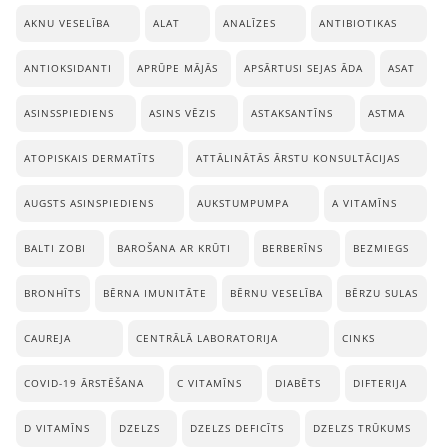
AKNU VESELĪBA
ALAT
ANALĪZES
ANTIBIOTIKAS
ANTIOKSIDANTI
APRŪPE MĀJĀS
APSĀRTUSI SEJAS ĀDA
ASAT
ASINSSPIEDIENS
ASINS VĒZIS
ASTAKSANTĪNS
ASTMA
ATOPISKAIS DERMATĪTS
ATTĀLINĀTĀS ĀRSTU KONSULTĀCIJAS
AUGSTS ASINSPIEDIENS
AUKSTUMPUMPA
A VITAMĪNS
BALTI ZOBI
BAROŠANA AR KRŪTI
BERBERĪNS
BEZMIEGS
BRONHĪTS
BĒRNA IMUNITĀTE
BĒRNU VESELĪBA
BĒRZU SULAS
CAUREJA
CENTRĀLĀ LABORATORIJA
CINKS
COVID-19 ĀRSTĒŠANA
C VITAMĪNS
DIABĒTS
DIFTERIJA
D VITAMĪNS
DZELZS
DZELZS DEFICĪTS
DZELZS TRŪKUMS