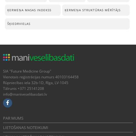
ĶERMEŅA MASAS INDEKSS
ĶERMEŅA STRUKTŪRAS MĒRĪTĀJS
ŠĶIEDRVIELAS
SIA "Future Medicine Group"
Vienotais reģistrācijas numurs 40103164458
Rūpniecības iela 32b-1D, Rīga, LV-1045
Tālrunis +371 25141208
info@maniveselibasdati.lv
PAR MUMS
LIETOŠANAS NOTEIKUMI