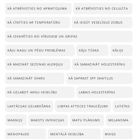
KĀ ATBRĪVOTIES NO APMATOJUMA
KĀ ATBRĪVOTIES NO CELULĪTA
KĀ CĪNĪTIES AR TEMPERATŪRU
KĀ IEGŪT VESELĪGUS ZOBUS
KĀ IZVAIRĪTIES NO VĪRUSIEM UN GRIPAS
KĀJU NAGU UN PĒDU PROBLĒMAS
KĀJU TŪSKA
KĀLIJS
KĀ MAZINĀT SEZONAS ALERĢIJU
KĀ SAMAZINĀT HOLESTERĪNU
KĀ SAMAZINĀT SVARU
KĀ SAPRAST SPF SKAITĻUS
KĀ UZLABOT AKNU VESELĪBU
LABAIS HOLESTERĪNS
LAKTĀCIJAS UZLABOŠANA
LIMFAS ATTECES TRAUCĒJUMI
LUTEĪNS
MAGNIJS
MAKSTS INFEKCIJAS
MATU PLĀNUMS
MELANOMA
MENOPAUZE
MENTĀLĀ VESELĪBA
MIEGS