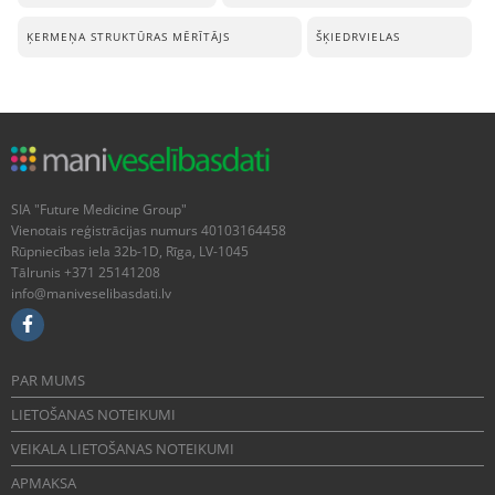
ĶERMEŅA STRUKTŪRAS MĒRĪTĀJS
ŠĶIEDRVIELAS
SIA "Future Medicine Group"
Vienotais reģistrācijas numurs 40103164458
Rūpniecības iela 32b-1D, Rīga, LV-1045
Tālrunis +371 25141208
info@maniveselibasdati.lv
PAR MUMS
LIETOŠANAS NOTEIKUMI
VEIKALA LIETOŠANAS NOTEIKUMI
APMAKSA