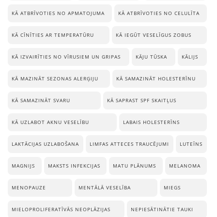
KĀ ATBRĪVOTIES NO APMATOJUMA
KĀ ATBRĪVOTIES NO CELULĪTA
KĀ CĪNĪTIES AR TEMPERATŪRU
KĀ IEGŪT VESELĪGUS ZOBUS
KĀ IZVAIRĪTIES NO VĪRUSIEM UN GRIPAS
KĀJU TŪSKA
KĀLIJS
KĀ MAZINĀT SEZONAS ALERĢIJU
KĀ SAMAZINĀT HOLESTERĪNU
KĀ SAMAZINĀT SVARU
KĀ SAPRAST SPF SKAITĻUS
KĀ UZLABOT AKNU VESELĪBU
LABAIS HOLESTERĪNS
LAKTĀCIJAS UZLABOŠANA
LIMFAS ATTECES TRAUCĒJUMI
LUTEĪNS
MAGNIJS
MAKSTS INFEKCIJAS
MATU PLĀNUMS
MELANOMA
MENOPAUZE
MENTĀLĀ VESELĪBA
MIEGS
MIELOPROLIFERATĪVĀS NEOPLĀZIJAS
NEPIESĀTINĀTIE TAUKI