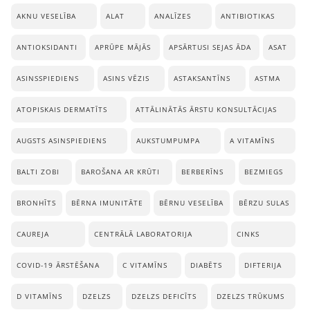
AKNU VESELĪBA
ALAT
ANALĪZES
ANTIBIOTIKAS
ANTIOKSIDANTI
APRŪPE MĀJĀS
APSĀRTUSI SEJAS ĀDA
ASAT
ASINSSPIEDIENS
ASINS VĒZIS
ASTAKSANTĪNS
ASTMA
ATOPISKAIS DERMATĪTS
ATTĀLINĀTĀS ĀRSTU KONSULTĀCIJAS
AUGSTS ASINSPIEDIENS
AUKSTUMPUMPA
A VITAMĪNS
BALTI ZOBI
BAROŠANA AR KRŪTI
BERBERĪNS
BEZMIEGS
BRONHĪTS
BĒRNA IMUNITĀTE
BĒRNU VESELĪBA
BĒRZU SULAS
CAUREJA
CENTRĀLĀ LABORATORIJA
CINKS
COVID-19 ĀRSTĒŠANA
C VITAMĪNS
DIABĒTS
DIFTERIJA
D VITAMĪNS
DZELZS
DZELZS DEFICĪTS
DZELZS TRŪKUMS