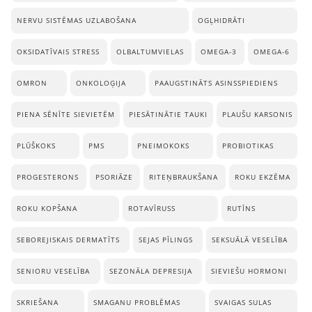
NERVU SISTĒMAS UZLABOŠANA
OGĻHIDRĀTI
OKSIDATĪVAIS STRESS
OLBALTUMVIELAS
OMEGA-3
OMEGA-6
OMRON
ONKOLOĢIJA
PAAUGSTINĀTS ASINSSPIEDIENS
PIENA SĒNĪTE SIEVIETĒM
PIESĀTINĀTIE TAUKI
PLAUŠU KARSONIS
PLŪŠKOKS
PMS
PNEIMOKOKS
PROBIOTIKAS
PROGESTERONS
PSORIĀZE
RITEŅBRAUKŠANA
ROKU EKZĒMA
ROKU KOPŠANA
ROTAVĪRUSS
RUTĪNS
SEBOREJISKAIS DERMATĪTS
SEJAS PĪLINGS
SEKSUĀLĀ VESELĪBA
SENIORU VESELĪBA
SEZONĀLA DEPRESIJA
SIEVIEŠU HORMONI
SKRIEŠANA
SMAGANU PROBLĒMAS
SVAIGAS SULAS