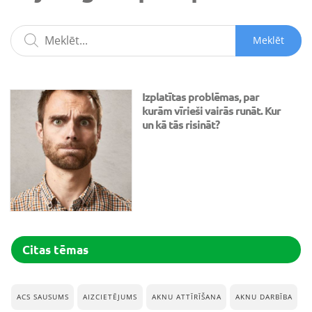
Meklēt
Izplatītas problēmas, par
kurām vīrieši vairās runāt. Kur
un kā tās risināt?
Citas tēmas
ACS SAUSUMS
AIZCIETĒJUMS
AKNU ATTĪRĪŠANA
AKNU DARBĪBA