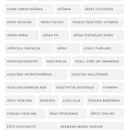
SVARA SAMAZINĀŠANA
SVĪŠANA
SĀPES LOCĪTAVĀS
SĀPES MUGURĀ
SĀPES PLECOS
TAUKOS ŠĶISTOŠIE VITAMĪNI
URĪNA KRĀSA
URĪNA PH
URĪNA ĪPATNĒJAIS SVARS
URĪNCEĻU INFEKCIJA
URĪNS
UZACU PLĀNUMS
VAIROGDZIEDZERIS
VAKCINĀCIJA
VESELI ZOBI UN SMAGANAS
VESELĪBAS APDROŠINĀŠANA
VESELĪGA SAUĻOŠANĀS
VESELĪGA ĶERMEŅA ĀDA
VEĢETATĪVĀ DISTONIJA
VITAMĪNI
VĒNU VESELĪBA
ZEMENES
ZIVJU EĻĻA
ZĪDAIŅA BAROŠANA
ZĪDAIŅU VESELĪBA
ĀDAS PROBLĒMAS
ĀRSTS ONLINE
ĒRČU ENCEFALĪTS
ĶERMEŅA MASAS INDEKSS