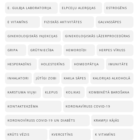
E. GULBJA LABORATORIJA
ELPCEĻU ALERĢIJAS
ESTROGĒNS
E VITAMĪNS
FIZISKĀS AKTIVITĀTES
GALVASSĀPES
GINEKOLOĢISKĀS INJEKCIJAS
GINEKOLOĢISKĀS LĀZERPROCEDŪRAS
GRIPA
GRŪTNIECĪBA
HEMOROĪDI
HERPES VĪRUSS
HESPERADĪNS
HOLESTERĪNS
HOMEOPĀTIJA
IMUNITĀTE
INHALATORI
JŪTĪGI ZOBI
KAKLA SĀPES
KALORIJAS ALKOHOLĀ
KARSTUMA VIĻŅI
KLEPUS
KOLIKAS
KOMBINĒTĀ BAROŠANA
KONTAKTEKZĒMA
KORONAVĪRUSS COVID-19
KORONOVĪRUSS COVID-19 UN DIABĒTS
KRAMPJI KĀJĀS
KRŪTS VĒZIS
KVERCETĪNS
K VITAMĪNS