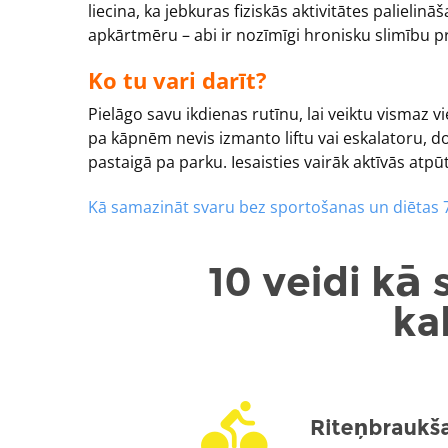
liecina, ka jebkuras fiziskās aktivitātes paliel
apkārtmēru – abi ir nozīmīgi hronisku slimību pr
Ko tu vari darīt?
Pielāgo savu ikdienas rutīnu, lai veiktu vismaz 
pa kāpnēm nevis izmanto liftu vai eskalatoru, d
pastaigā pa parku. Iesaisties vairāk aktīvās atp
Kā samazināt svaru bez sportošanas un diētas 