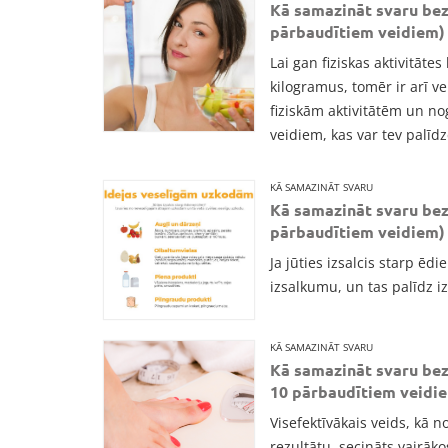
Kā samazināt svaru bez
pārbaudītiem veidiem)
Lai gan fiziskas aktivitāte
kilogramus, tomēr ir arī v
fiziskām aktivitātēm un 
veidiem, kas var tev palīd
KĀ SAMAZINĀT SVARU
Kā samazināt svaru bez
pārbaudītiem veidiem)
Ja jūties izsalcis starp ēd
izsalkumu, un tas palīdz i
KĀ SAMAZINĀT SVARU
Kā samazināt svaru be
10 pārbaudītiem veidi
Visefektīvākais veids, kā 
rezultātu, secināts vairāko