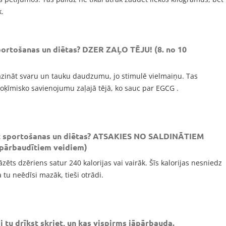
k.
ortošanas un diētas? DZER ZAĻO TĒJU! (8. no 10
mazināt svaru un tauku daudzumu, jo stimulē vielmaiņu. Tas
fitoķīmisko savienojumu zaļajā tējā, ko sauc par EGCG .
z sportošanas un diētas? ATSAKIES NO SALDINĀTIEM
 pārbaudītiem veidiem)
āzēts dzēriens satur 240 kalorijas vai vairāk. Šīs kalorijas nesniedz
 tu neēdīsi mazāk, tieši otrādi.
i tu drīkst skriet, un kas vispirms jāpārbauda.