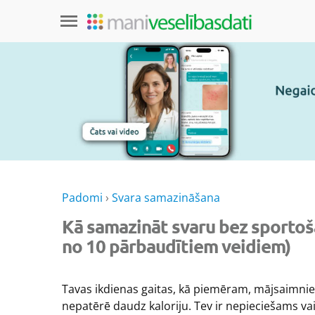
Padomi
›
Svara samazināšana
Kā samazināt svaru bez sportoš
no 10 pārbaudītiem veidiem)
Tavas ikdienas gaitas, kā piemēram, mājsaimniec
nepatērē daudz kaloriju. Tev ir nepieciešams vair