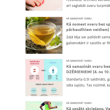
arī saglabāt svaru turpmā
KĀ SAMAZINĀT SVARU
Kā nomest svaru bez sp
pārbaudītiem veidiem)
Zaļā tēja var palīdzēt sa
galvenokārt ir saistīts ar 
KĀ SAMAZINĀT SVARU
Kā samazināt svaru be
DZĒRIENIEM! (4. no 10
Standarta 0,5l saldināts, g
sāta sajūtu. Tas nozīmē, ka
KĀ SAMAZINĀT SVARU
Kā uzsākt skriešanu. Va