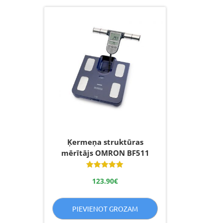
Ķermeņa struktūras
mērītājs OMRON BF511
Novērtēts
123.90
€
ar
5.00
no 5
PIEVIENOT GROZAM