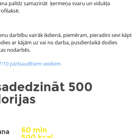
ināšana palīdz samazināt ķermeņa svaru un vidukļa
ofilaksē.
vienu darbību vairāk ikdienā, piemēram, pieradini sevi kāpt
odies ar kājām uz vai no darba, pusdienlaikā dodies
ūtas nodarbēs.
7/10 pārbaudītiem veidiem