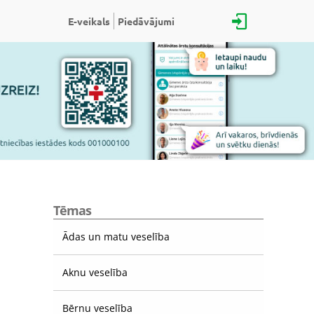
E-veikals
Piedāvājumi
Tēmas
Ādas un matu veselība
Aknu veselība
Bērnu veselība