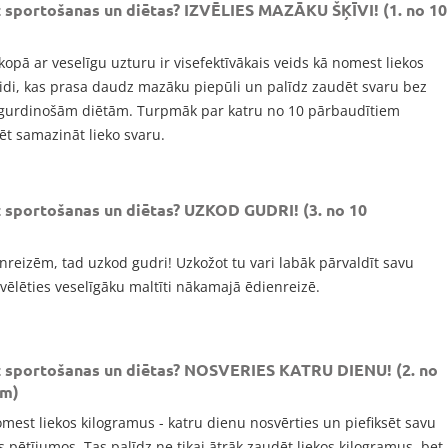
 sportošanas un diētas? IZVĒLIES MAZĀKU ŠĶĪVI! (1. no 10
s kopā ar veselīgu uzturu ir visefektīvākais veids kā nomest liekos
eidi, kas prasa daudz mazāku piepūli un palīdz zaudēt svaru bez
nogurdinošām diētām. Turpmāk par katru no 10 pārbaudītiem
zēt samazināt lieko svaru.
 sportošanas un diētas? UZKOD GUDRI! (3. no 10
ienreizēm, tad uzkod gudri! Uzkožot tu vari labāk pārvaldīt savu
zvēlēties veselīgāku maltīti nākamajā ēdienreizē.
z sportošanas un diētas? NOSVERIES KATRU DIENU! (2. no
em)
nomest liekos kilogramus - katru dienu nosvērties un piefiksēt savu
s pētījumos. Tas palīdz ne tikai ātrāk zaudēt liekos kilogramus, bet