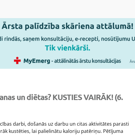
anas un diētas? KUSTIES VAIRĀK! (6.
ības darbi, došanās uz darbu un citas aktivitātes parasti
āk kustēties, lai palielinātu kaloriju patēriņu. Pētījuma