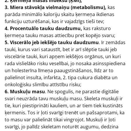
2. Ķermeņa masas indeksu (ĶMI);
3. Miera stāvokļa vielmaiņu (metabolismu),
kas
parāda minimālo kaloriju skaitu ķermeņa ikdienas
funkciju uzturēšanai, kas ir vajadzīgs tieši tev;
4. Procentuālo tauku daudzumu,
kas raksturo
ķermeņa tauku masas attiecību pret kopējo svaru;
5. Viscerālo jeb iekšējo tauku daudzumu
. Ir zemādas
tauki, kurus vari sataustīt, bet ir arī slēptie tauki jeb
viscelārie tauki, kuri apņem iekšējos orgānus, un kuri
rada vislielāko risku veselībai, jo nosaka asinsspiediena
un holesterīna līmeņa paaugstināšanos, līdz ar to
palielinot insulta, infarkta, 2. tipa cukura diabēta un
onkoloģisku slimību attīstību risku;
6. Muskuļu masu
. Ne spogulis, ne parastie digitālie
svari neuzrāda tavu muskuļu masu. Skeleta muskuļi ir
tie, kuri piestiprināti kauliem, un ar tiem tiek kustināts
ķermenis. Tos ir ļoti svarīgi trenēt un pašsaprotami, ka
to masu var palielināt tikai vingrojot. Muskuļi ir ļoti
svarīgi, jo palīdz skeletam noturēt augumu, dedzina