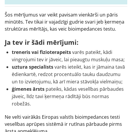
Šos mērījumus var veikt pavisam vienkārši un pāris
minūtēs. Tev tikai ir vajadzīgi gudrie svari jeb ķermeņa
struktūras mērītājs, kas veic bioimpedances testu.
Ja tev ir šādi mērījumi:
treneris vai fizioterapeits
varēs pateikt, kādi
vingrojumi tev ir jāveic, lai pieaugtu muskuļu masa;
uztura specialists
varēs ieteikt, kas ir jāmaina tavā
ēdienkartē, redzot procentuālo tauku daudzumu
un to izvietojumu, kā arī miera stāvokļa vielmaiņu;
ģimenes ārsts
pateiks, kādas veselības pārbaudes
jāveic, līdz tavi ķermeņa rādītāji būs normas
robežās.
Ne velti vairākās Eiropas valstīs bioimpedances testi
veselības aprūpes sistēmā ir rutīnas pārbaude pirms
ārsta apmeklējuma.