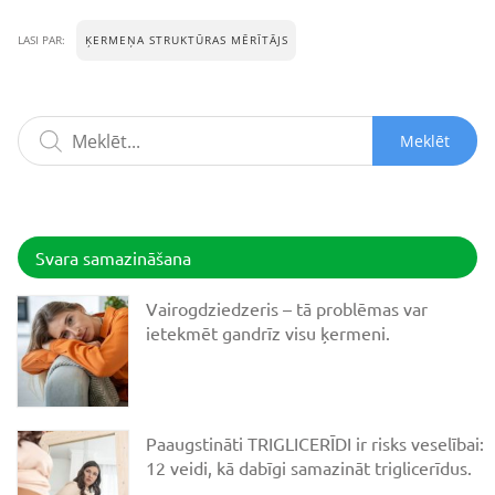
ĶERMEŅA STRUKTŪRAS MĒRĪTĀJS
LASI PAR:
Meklēt
Svara samazināšana
Vairogdziedzeris – tā problēmas var
ietekmēt gandrīz visu ķermeni.
Paaugstināti TRIGLICERĪDI ir risks veselībai:
12 veidi, kā dabīgi samazināt triglicerīdus.