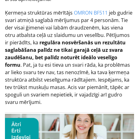
Ķermeņa struktūras mērītājs
OMRON BF511
jeb gudrie
svari atmiņā saglabā mērījumus par 4 personām. Tie
der visai ģimenei vai labām draudzenēm, kas viena
otru atbalsta ceļā uz slaidumu un veselību. Pētījumos
ir pierādīts, ka
regulāra nosvēršanās un rezultātu
saglabāšana palīdz ne tikai garajā ceļā uz svara
zaudēšanu, bet palīdz noturēt ideālo veselīgo
formu
. Pat, ja tu esi tieva un svari rāda, ka problēmas
ar lieko svaru tev nav, tas nenozīmē, ka tava ķermeņa
struktūra atbilst veselīguma rādītajiem. Iespējams, ka
tev trūkst muskuļu masas. Acis var piemānīt, tāpēc ar
spoguli un svariem nepietiek, ir vajadzīgi arī gudro
svaru mērījumi.