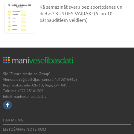
Kā samazināt svaru bez sportošanas un
diētas? KUSTIES VAIRĀK! (6. no 10
pārbaudītiem veidiem)
SIA "Future Medicine Group"
Vienotais reģistrācijas numurs 40103164458
Rūpniecības iela 32b-1D, Rīga, LV-1045
Tālrunis +371 25141208
info@maniveselibasdati.lv
PAR MUMS
LIETOŠANAS NOTEIKUMI