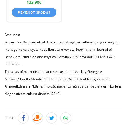
123.90
€
ar
5.00
no 5
PIEVIENOT GROZAM
Atsauces:
Jeffrey J VanWormer et. al, The impact of regular self-weighing on weight
management: a systematic literature review, International Journal of
Behavioral Nutrition and Physical Activity 2008, 5:54 doi:10.1186/1479-
5868-5-54
The atlas of heart disease and stroke. Judith Mackay,George A.
Mensah,Shanthi Mendis,Kurt Greenlund,World Health Organization.
Ar noteiktām slimībām slimojošu pacientu reģistrs par pacientiem, kuriem
diagnosticēts cukura diabēts. SPKC.
IETEIKT