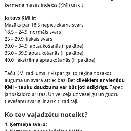
ķermeņa masas indekss (ĶMI) un citi.
Ja tavs ĶMI ir:
Mazāks par 18.5 nepietiekams svars
18.5 – 24.9 normāls svars
25 – 29.9 liekais svars
30.0 – 34.9 aptaukošanās (I pakāpe)
35.0 – 39.9 aptaukošanās (II pakāpe)
40.0+ ekstrēma aptaukošanās (III pakāpe)
Taču ĶMI rādījums ir vispārīgs, to rēķina nosakot
auguma un svara attiecības. Bet
cilvēkiem ar vienādu
ĶMI – tauku daudzums var būt ļoti atšķirīgs.
Tāpēc
jānoskaidro arī tas. Un vēl ceļā uz veselīgu un gudru
tievēšanu svarīgi ir arī citi rādītāji.
Ko tev vajadzētu noteikt?
1. Ķermeņa svaru;