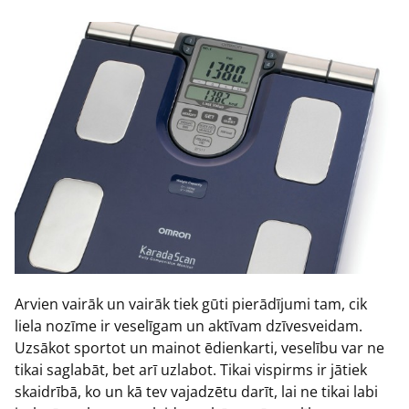
Arvien vairāk un vairāk tiek gūti pierādījumi tam, cik
liela nozīme ir veselīgam un aktīvam dzīvesveidam.
Uzsākot sportot un mainot ēdienkarti, veselību var ne
tikai saglabāt, bet arī uzlabot. Tikai vispirms ir jātiek
skaidrībā, ko un kā tev vajadzētu darīt, lai ne tikai labi