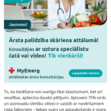
To, ka tievēšana nav svarīga tikai skaistumam, bet arī
veselībai, apliecina daudzi pētījumi. Aptuveni 75% sirds
un asinsvadu slimību cēloņi ir saistīti ar novēršamiem
riska faktoriem – liekais svars un aptaukošanās ir starp