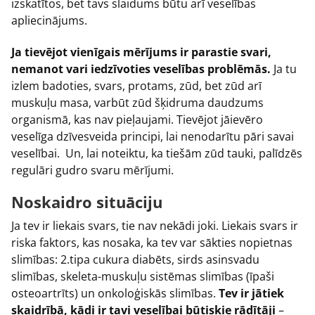
izskatītos, bet tavs slaidums būtu arī veselības
apliecinājums.
Ja tievējot vienīgais mērījums ir parastie svari,
nemanot vari iedzīvoties veselības problēmās.
Ja tu
izlem badoties, svars, protams, zūd, bet zūd arī
muskuļu masa, varbūt zūd šķidruma daudzums
organismā, kas nav pieļaujami. Tievējot jāievēro
veselīga dzīvesveida principi, lai nenodarītu pāri savai
veselībai. Un, lai noteiktu, ka tiešām zūd tauki, palīdzēs
regulāri gudro svaru mērījumi.
Noskaidro situāciju
Ja tev ir liekais svars, tie nav nekādi joki. Liekais svars ir
riska faktors, kas nosaka, ka tev var sākties nopietnas
slimības: 2.tipa cukura diabēts, sirds asinsvadu
slimības, skeleta-muskuļu sistēmas slimības (īpaši
osteoartrīts) un onkoloģiskās slimības.
Tev ir jātiek
skaidrībā, kādi ir tavi veselībai būtiskie rādītāji
–