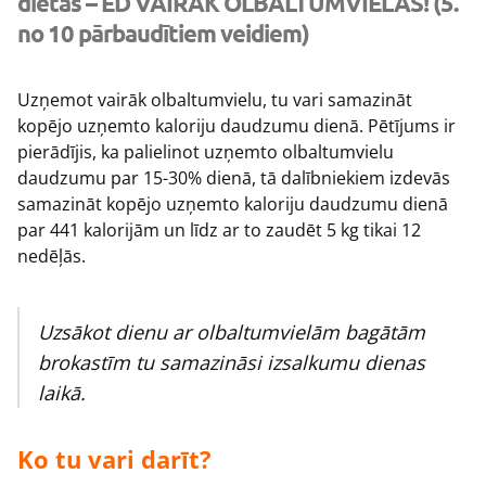
diētas – ĒD VAIRĀK OLBALTUMVIELAS! (5.
no 10 pārbaudītiem veidiem)
Uzņemot vairāk olbaltumvielu, tu vari samazināt
kopējo uzņemto kaloriju daudzumu dienā. Pētījums ir
pierādījis, ka palielinot uzņemto olbaltumvielu
daudzumu par 15-30% dienā, tā dalībniekiem izdevās
samazināt kopējo uzņemto kaloriju daudzumu dienā
par 441 kalorijām un līdz ar to zaudēt 5 kg tikai 12
nedēļās.
Uzsākot dienu ar olbaltumvielām bagātām
brokastīm tu samazināsi izsalkumu dienas
laikā.
Ko tu vari darīt?