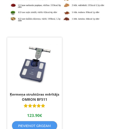
Ķermeņa struktūras mērītājs
OMRON BF511
Novērtēts
123.90
€
ar
5.00
no 5
PIEVIENOT GROZAM