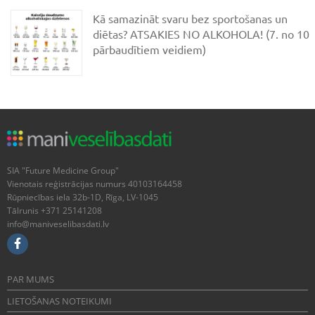
Kā samazināt svaru bez sportošanas un
diētas? ATSAKIES NO ALKOHOLA! (7. no 10
pārbaudītiem veidiem)
SIA "Future Medicine Group"
Vienotais reģistrācijas numurs 40103164458
Rūpniecības iela 32b-1D, Rīga, LV-1045
Tālrunis +371 25141208
info@maniveselibasdati.lv
PAR MUMS
LIETOŠANAS NOTEIKUMI