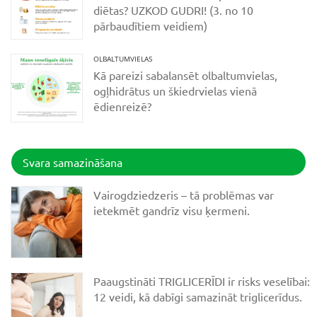
diētas? UZKOD GUDRI! (3. no 10
pārbaudītiem veidiem)
OLBALTUMVIELAS
Kā pareizi sabalansēt olbaltumvielas,
ogļhidrātus un škiedrvielas vienā
ēdienreizē?
Svara samazināšana
Vairogdziedzeris – tā problēmas var
ietekmēt gandrīz visu ķermeni.
Paaugstināti TRIGLICERĪDI ir risks veselībai:
12 veidi, kā dabīgi samazināt triglicerīdus.