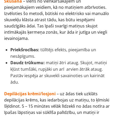
Skūšana
– viens no vienkāršākajiem un
pieejamākajiem veidiem, kā no matiņiem atbrīvoties.
Izvēloties šo metodi, būtiski no elektrisko vai manuālo
skuvekļu klāsta atrast tādu, kas būtu iespējami
saudzīgāks ādai. Tas īpaši svarīgi matiņus skujot
intīmākajās ķermeņa zonās, kur āda ir jutīga un viegli
ievainojama.
Priekšrocības:
tūlītējs efekts, pieejamība un
nesāpīgums.
Daudz trūkumu:
matiņi ātri ataug. Skujot, matiņi
kļūst tumšāki, rupjāki un arī arvien ātrāk ataug.
Pastāv iespēja ar skuvekli savainoties un kairināt
ādu.
Depilācijas krēmi/losjoni
– uz ādas tiek uzklāts
depilācijas krēms, kas iedarbojas uz matiņu, to ķīmiski
šķīdinot. 5 – 15 minūtes vēlāk līdzekli no ādas notīra ar
īpašas lāpstiņas vai sūklīša palīdzību, un matiņi ir