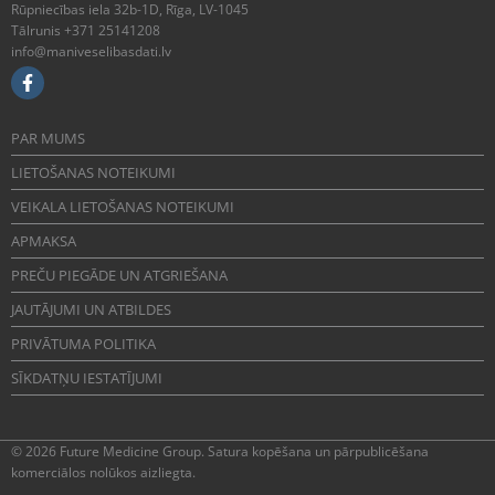
Rūpniecības iela 32b-1D, Rīga, LV-1045
Tālrunis +371 25141208
info@maniveselibasdati.lv
PAR MUMS
LIETOŠANAS NOTEIKUMI
VEIKALA LIETOŠANAS NOTEIKUMI
APMAKSA
PREČU PIEGĀDE UN ATGRIEŠANA
JAUTĀJUMI UN ATBILDES
PRIVĀTUMA POLITIKA
SĪKDATŅU IESTATĪJUMI
© 2026 Future Medicine Group. Satura kopēšana un pārpublicēšana
komerciālos nolūkos aizliegta.