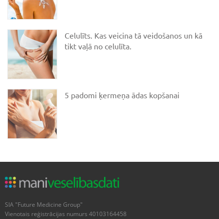
Celulīts. Kas veicina tā veidošanos un kā
tikt vaļā no celulīta.
5 padomi ķermeņa ādas kopšanai
SIA "Future Medicine Group"
Vienotais reģistrācijas numurs 40103164458