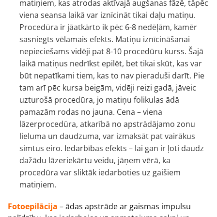
matiņiem, kas atrodas aktīvajā augšanas fāzē, tāpēc
viena seansa laikā var iznīcināt tikai daļu matiņu.
Procedūra ir jāatkārto ik pēc 6-8 nedēļām, kamēr
sasniegts vēlamais efekts. Matiņu iznīcināšanai
nepieciešams vidēji pat 8-10 procedūru kurss. Šajā
laikā matiņus nedrīkst epilēt, bet tikai skūt, kas var
būt nepatīkami tiem, kas to nav pieraduši darīt. Pie
tam arī pēc kursa beigām, vidēji reizi gadā, jāveic
uzturošā procedūra, jo matiņu folikulas ādā
pamazām rodas no jauna. Cena – viena
lāzerprocedūra, atkarībā no apstrādājamo zonu
lieluma un daudzuma, var izmaksāt pat vairākus
simtus eiro. Iedarbības efekts – lai gan ir ļoti daudz
dažādu lāzeriekārtu veidu, jāņem vērā, ka
procedūra var sliktāk iedarboties uz gaišiem
matiņiem.
Fotoepilācija
– ādas apstrāde ar gaismas impulsu