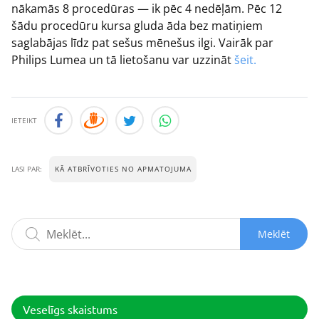
nākamās 8 procedūras — ik pēc 4 nedēļām. Pēc 12
šādu procedūru kursa gluda āda bez matiņiem
saglabājas līdz pat sešus mēnešus ilgi. Vairāk par
Philips Lumea un tā lietošanu var uzzināt
šeit.
IETEIKT
KĀ ATBRĪVOTIES NO APMATOJUMA
LASI PAR:
Meklēt
Veselīgs skaistums