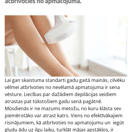
atbrīvoties no apmatojuma.
Lai gan skaistuma standarti gadu gaitā mainās, cilvēku
vēlmei atbrīvoties no nevēlamā apmatojuma ir sena
vēsture. Liecības par dažādiem depilācijas veidiem
atrastas pat tūkstošiem gadu senā pagātnē.
Mūsdienās ir ne mazums metožu, no kuru klāsta sev
piemērotāko var atrast katrs. Viens no efektīvākajiem
risinājumiem, kā atbrīvoties no apmatojumu un iegūt
gludu ādu uz ilgu laiku, turklāt mājas apstākļos, ir