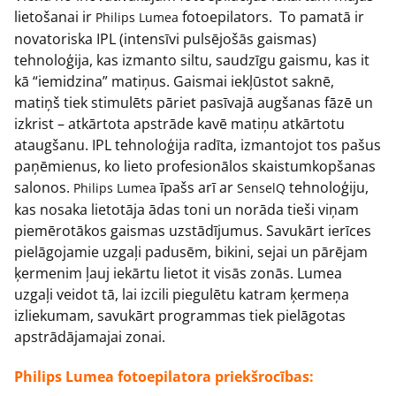
lietošanai ir
fotoepilators. To pamatā ir
Philips Lumea
novatoriska IPL (intensīvi pulsējošās gaismas)
tehnoloģija, kas izmanto siltu, saudzīgu gaismu, kas it
kā “iemidzina” matiņus. Gaismai iekļūstot saknē,
matiņš tiek stimulēts pāriet pasīvajā augšanas fāzē un
izkrist – atkārtota apstrāde kavē matiņu atkārtotu
ataugšanu. IPL tehnoloģija radīta, izmantojot tos pašus
paņēmienus, ko lieto profesionālos skaistumkopšanas
salonos.
īpašs arī ar
tehnoloģiju,
Philips Lumea
SenselQ
kas nosaka lietotāja ādas toni un norāda tieši viņam
piemērotākos gaismas uzstādījumus. Savukārt ierīces
pielāgojamie uzgaļi padusēm, bikini, sejai un pārējam
ķermenim ļauj iekārtu lietot it visās zonās. Lumea
uzgaļi veidot tā, lai izcili piegulētu katram ķermeņa
izliekumam, savukārt programmas tiek pielāgotas
apstrādājamajai zonai.
Philips Lumea fotoepilatora priekšrocības: