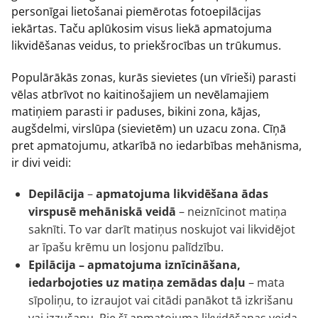
personīgai lietošanai piemērotas fotoepilācijas
iekārtas. Taču aplūkosim visus liekā apmatojuma
likvidēšanas veidus, to priekšrocības un trūkumus.
Populārākās zonas, kurās sievietes (un vīrieši) parasti
vēlas atbrīvot no kaitinošajiem un nevēlamajiem
matiņiem parasti ir paduses, bikini zona, kājas,
augšdelmi, virslūpa (sievietēm) un uzacu zona. Cīņā
pret apmatojumu, atkarībā no iedarbības mehānisma,
ir divi veidi:
Depilācija
–
apmatojuma likvidēšana ādas
virspusē mehāniskā veidā
– neiznīcinot matiņa
saknīti. To var darīt matiņus noskujot vai likvidējot
ar īpašu krēmu un losjonu palīdzību.
Epilācija – apmatojuma iznīcināšana,
iedarbojoties uz matiņa zemādas daļu
– mata
sīpoliņu, to izraujot vai citādi panākot tā izkrišanu