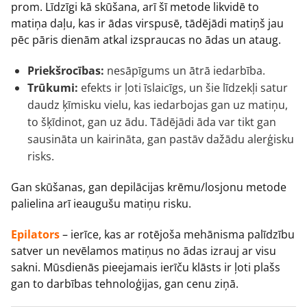
prom. Līdzīgi kā skūšana, arī šī metode likvidē to
matiņa daļu, kas ir ādas virspusē, tādējādi matiņš jau
pēc pāris dienām atkal izspraucas no ādas un ataug.
Priekšrocības:
nesāpīgums un ātrā iedarbība.
Trūkumi:
efekts ir ļoti īslaicīgs, un šie līdzekļi satur
daudz ķīmisku vielu, kas iedarbojas gan uz matiņu,
to šķīdinot, gan uz ādu. Tādējādi āda var tikt gan
sausināta un kairināta, gan pastāv dažādu alerģisku
risks.
Gan skūšanas, gan depilācijas krēmu/losjonu metode
palielina arī ieaugušu matiņu risku.
Epilators
– ierīce, kas ar rotējoša mehānisma palīdzību
satver un nevēlamos matiņus no ādas izrauj ar visu
sakni. Mūsdienās pieejamais ierīču klāsts ir ļoti plašs
gan to darbības tehnoloģijas, gan cenu ziņā.