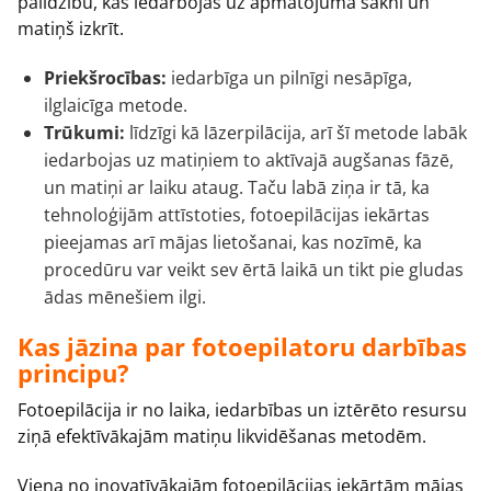
palīdzību, kas iedarbojas uz apmatojuma sakni un
matiņš izkrīt.
Priekšrocības:
iedarbīga un pilnīgi nesāpīga,
ilglaicīga metode.
Trūkumi:
līdzīgi kā lāzerpilācija, arī šī metode labāk
iedarbojas uz matiņiem to aktīvajā augšanas fāzē,
un matiņi ar laiku ataug. Taču labā ziņa ir tā, ka
tehnoloģijām attīstoties, fotoepilācijas iekārtas
pieejamas arī mājas lietošanai, kas nozīmē, ka
procedūru var veikt sev ērtā laikā un tikt pie gludas
ādas mēnešiem ilgi.
Kas jāzina par fotoepilatoru darbības
principu?
Fotoepilācija ir no laika, iedarbības un iztērēto resursu
ziņā efektīvākajām matiņu likvidēšanas metodēm.
Viena no inovatīvākajām fotoepilācijas iekārtām mājas