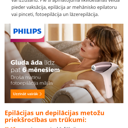
vai izzušanu. Pie šī apmatojuma likvidēšanas veida
pieder vaksācija, epilācija ar mehānisko epilatoru
vai pinceti, fotoepilācija un lāzerepilācija.
Epilācijas un depilācijas metožu
priekšrocības un trūkumi: