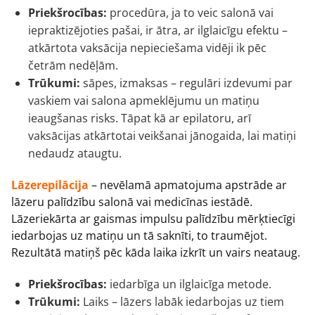
Priekšrocības:
procedūra, ja to veic salonā vai
iepraktizējoties pašai, ir ātra, ar ilglaicīgu efektu –
atkārtota vaksācija nepieciešama vidēji ik pēc
četrām nedēļām.
Trūkumi:
sāpes, izmaksas – regulāri izdevumi par
vaskiem vai salona apmeklējumu un matiņu
ieaugšanas risks. Tāpat kā ar epilatoru, arī
vaksācijas atkārtotai veikšanai jānogaida, lai matiņi
nedaudz ataugtu.
Lāzerepilācija
– nevēlamā apmatojuma apstrāde ar
lāzeru palīdzību salonā vai medicīnas iestādē.
Lāzeriekārta ar gaismas impulsu palīdzību mērķtiecīgi
iedarbojas uz matiņu un tā saknīti, to traumējot.
Rezultātā matiņš pēc kāda laika izkrīt un vairs neataug.
Priekšrocības:
iedarbīga un ilglaicīga metode.
Trūkumi:
Laiks – lāzers labāk iedarbojas uz tiem