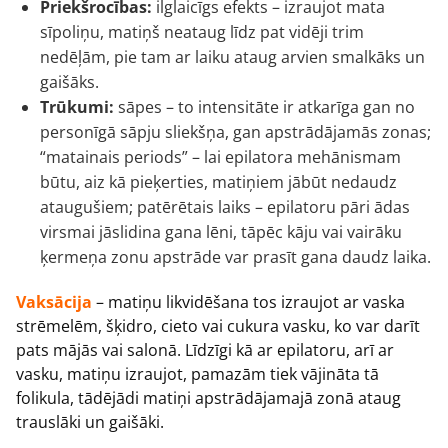
Priekšrocības:
ilglaicīgs efekts – izraujot mata
sīpoliņu, matiņš neataug līdz pat vidēji trim
nedēļām, pie tam ar laiku ataug arvien smalkāks un
gaišāks.
Trūkumi:
sāpes – to intensitāte ir atkarīga gan no
personīgā sāpju sliekšņa, gan apstrādājamās zonas;
“matainais periods” – lai epilatora mehānismam
būtu, aiz kā pieķerties, matiņiem jābūt nedaudz
ataugušiem; patērētais laiks – epilatoru pāri ādas
virsmai jāslidina gana lēni, tāpēc kāju vai vairāku
ķermeņa zonu apstrāde var prasīt gana daudz laika.
Vaksācija
– matiņu likvidēšana tos izraujot ar vaska
strēmelēm, šķidro, cieto vai cukura vasku, ko var darīt
pats mājās vai salonā. Līdzīgi kā ar epilatoru, arī ar
vasku, matiņu izraujot, pamazām tiek vājināta tā
folikula, tādējādi matiņi apstrādājamajā zonā ataug
trauslāki un gaišāki.