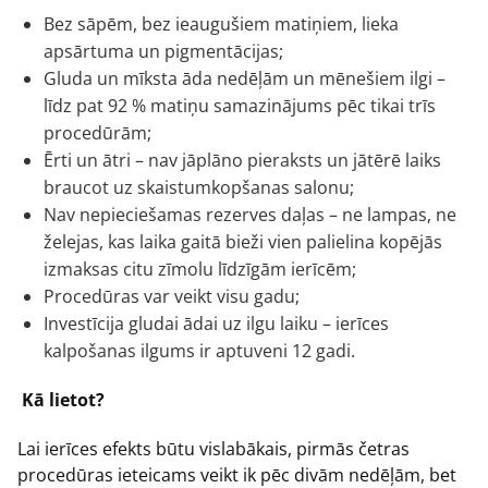
Bez sāpēm, bez ieaugušiem matiņiem, lieka
apsārtuma un pigmentācijas;
Gluda un mīksta āda nedēļām un mēnešiem ilgi –
līdz pat 92 % matiņu samazinājums pēc tikai trīs
procedūrām;
Ērti un ātri – nav jāplāno pieraksts un jātērē laiks
braucot uz skaistumkopšanas salonu;
Nav nepieciešamas rezerves daļas – ne lampas, ne
želejas, kas laika gaitā bieži vien palielina kopējās
izmaksas citu zīmolu līdzīgām ierīcēm;
Procedūras var veikt visu gadu;
Investīcija gludai ādai uz ilgu laiku – ierīces
kalpošanas ilgums ir aptuveni 12 gadi.
Kā lietot?
Lai ierīces efekts būtu vislabākais, pirmās četras
procedūras ieteicams veikt ik pēc divām nedēļām, bet