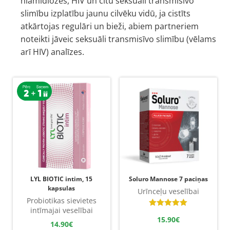
hlamidiozes, HIV un citu seksuāli transmisīvo
slimību izplatību jaunu cilvēku vidū, ja cistīts
atkārtojas regulāri un bieži, abiem partneriem
noteikti jāveic seksuāli transmisīvo slimību (vēlams
arī HIV) analīzes.
LYL BIOTIC intim, 15
Soluro Mannose 7 paciņas
kapsulas
Urīnceļu veselībai
Probiotikas sievietes
intīmajai veselībai
Novērtēts
15.90
€
ar
14.90
€
5.00