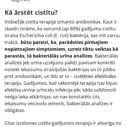
Kā ārstēt cistītu?
Visbiežāk cistīta terapijā izmanto antibiotikas. Kaut ir
skaidri zināms, ka vairumā (ap 80%) gadījumu cistītu
izraisa Escherichia coli (E. coli) baktērija, kas mīt zarnu
traktā,
būtu pareizi, ka, parādoties pirmajiem
nopietnajiem simptomiem, uzreiz tiktu veiktas kā
parastās, tā bakteriālās urīna analīzes.
Bakteriālās
analīzes jeb urīna uzsējums palīdz pavisam konkrēti
noteikt iekaisumu izraisījušās baktērijas un to jutību
pret antibiotikām, un līdz ar to – izvēlēties efektīvāko
terapiju. Gadījumos, kad sākotnējā terapija nav bijusi
efektīva un/vai urīnceļu infekcija pēc kāda salīdzinoši
neilga laika atkārtojas, un nav konstatēts cits
iekaisumu veicinošs iemesls, bakteriālās analīzes ir
obligātas.
Citas izcelsmes cistīta gadījumos terapija ir atkarīga no