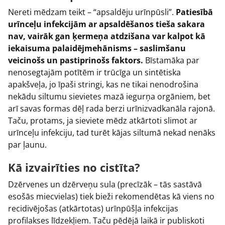
Nereti mēdzam teikt – “apsaldēju urīnpūsli”.
Patiesībā
urīnceļu infekcijām ar apsaldēšanos tieša sakara
nav, vairāk gan ķermeņa atdzišana var kalpot kā
iekaisuma palaidējmehānisms – saslimšanu
veicinošs un pastiprinošs faktors.
Bīstamāka par
nenosegtajām potītēm ir trūcīga un sintētiska
apakšveļa, jo īpaši stringi, kas ne tikai nenodrošina
nekādu siltumu sievietes mazā iegurņa orgāniem, bet
arī savas formas dēļ rada berzi urīnizvadkanāla rajonā.
Taču, protams, ja sieviete mēdz atkārtoti slimot ar
urīnceļu infekciju, tad turēt kājas siltumā nekad nenāks
par ļaunu.
Kā izvairīties no cistīta?
Dzērvenes un dzērveņu sula (precīzāk – tās sastāvā
esošās miecvielas) tiek bieži rekomendētas kā viens no
recidivējošas (atkārtotas) urīnpūšļa infekcijas
profilakses līdzekļiem. Taču pēdējā laikā ir publiskoti