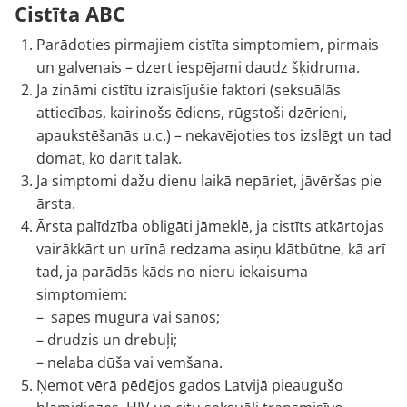
Cistīta ABC
Parādoties pirmajiem cistīta simptomiem, pirmais
un galvenais – dzert iespējami daudz šķidruma.
Ja zināmi cistītu izraisījušie faktori (seksuālās
attiecības, kairinošs ēdiens, rūgstoši dzērieni,
apaukstēšanās u.c.) – nekavējoties tos izslēgt un tad
domāt, ko darīt tālāk.
Ja simptomi dažu dienu laikā nepāriet, jāvēršas pie
ārsta.
Ārsta palīdzība obligāti jāmeklē, ja cistīts atkārtojas
vairākkārt un urīnā redzama asiņu klātbūtne, kā arī
tad, ja parādās kāds no nieru iekaisuma
simptomiem:
– sāpes mugurā vai sānos;
– drudzis un drebuļi;
– nelaba dūša vai vemšana.
Ņemot vērā pēdējos gados Latvijā pieaugušo