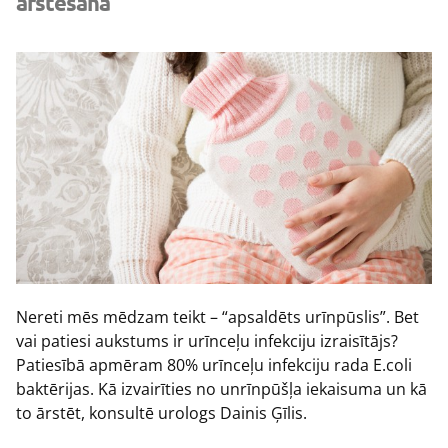
ārstēšana
Nereti mēs mēdzam teikt – “apsaldēts urīnpūslis”. Bet
vai patiesi aukstums ir urīnceļu infekciju izraisītājs?
Patiesībā apmēram 80% urīnceļu infekciju rada E.coli
baktērijas. Kā izvairīties no unrīnpūšļa iekaisuma un kā
to ārstēt, konsultē urologs Dainis Ģīlis.