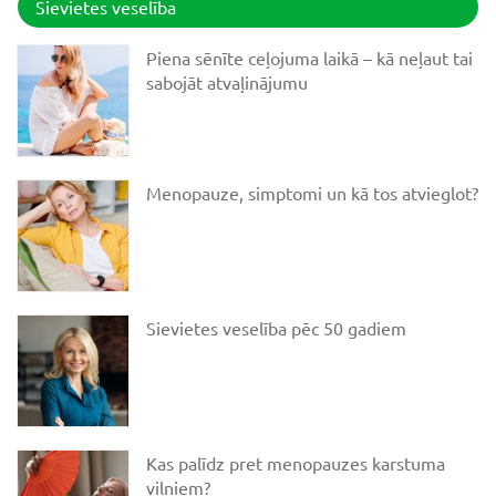
Sievietes veselība
Piena sēnīte ceļojuma laikā – kā neļaut tai
sabojāt atvaļinājumu
Menopauze, simptomi un kā tos atvieglot?
Sievietes veselība pēc 50 gadiem
Kas palīdz pret menopauzes karstuma
viļņiem?