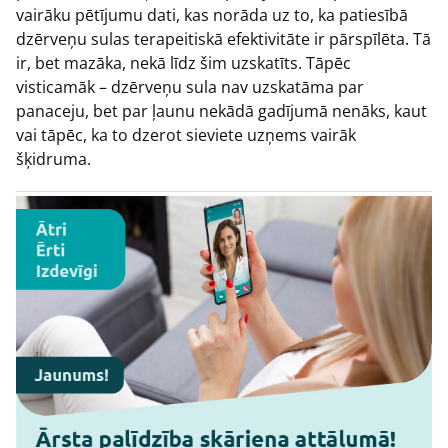
vairāku pētījumu dati, kas norāda uz to, ka patiesībā
dzērveņu sulas terapeitiskā efektivitāte ir pārspīlēta. Tā
ir, bet mazāka, nekā līdz šim uzskatīts. Tāpēc
visticamāk – dzērveņu sula nav uzskatāma par
panaceju, bet par ļaunu nekādā gadījumā nenāks, kaut
vai tāpēc, ka to dzerot sieviete uzņems vairāk
šķidruma.