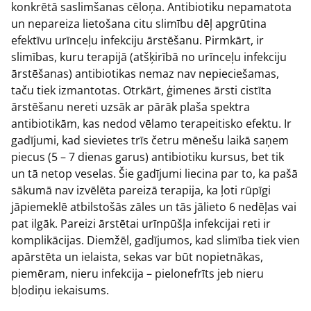
konkrētā saslimšanas cēloņa. Antibiotiku nepamatota
un nepareiza lietošana citu slimību dēļ apgrūtina
efektīvu urīnceļu infekciju ārstēšanu. Pirmkārt, ir
slimības, kuru terapijā (atšķirībā no urīnceļu infekciju
ārstēšanas) antibiotikas nemaz nav nepieciešamas,
taču tiek izmantotas. Otrkārt, ģimenes ārsti cistīta
ārstēšanu nereti uzsāk ar pārāk plaša spektra
antibiotikām, kas nedod vēlamo terapeitisko efektu. Ir
gadījumi, kad sievietes trīs četru mēnešu laikā saņem
piecus (5 – 7 dienas garus) antibiotiku kursus, bet tik
un tā netop veselas. Šie gadījumi liecina par to, ka pašā
sākumā nav izvēlēta pareizā terapija, ka ļoti rūpīgi
jāpiemeklē atbilstošās zāles un tās jālieto 6 nedēļas vai
pat ilgāk. Pareizi ārstētai urīnpūšļa infekcijai reti ir
komplikācijas. Diemžēl, gadījumos, kad slimība tiek vien
apārstēta un ielaista, sekas var būt nopietnākas,
piemēram, nieru infekcija – pielonefrīts jeb nieru
bļodiņu iekaisums.