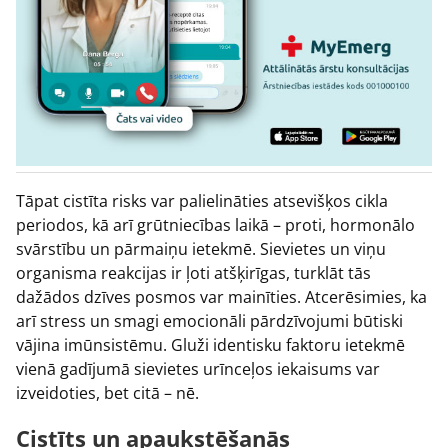
Tāpat cistīta risks var palielināties atsevišķos cikla
periodos, kā arī grūtniecības laikā – proti, hormonālo
svārstību un pārmaiņu ietekmē. Sievietes un viņu
organisma reakcijas ir ļoti atšķirīgas, turklāt tās
dažādos dzīves posmos var mainīties. Atcerēsimies, ka
arī stress un smagi emocionāli pārdzīvojumi būtiski
vājina imūnsistēmu. Gluži identisku faktoru ietekmē
vienā gadījumā sievietes urīnceļos iekaisums var
izveidoties, bet citā – nē.
Cistīts un apaukstēšanās