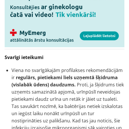
Svarīgi ieteikumi
Viena no svarīgākajām profilakses rekomendācijām
ir
regulārs, pietiekami liels uzņemtā šķidruma
(vislabāk ūdens) daudzums.
Proti, ja šķidrums tiek
uzņemts samazinātā apjomā, urīnpūslī neveidojas
pietiekami daudz urīna un retāk ir jāiet uz tualeti.
Tas savukārt nozīmē, ka baktērijas netiek izskalotas
un iegūst laiku nonākt urīnpūslī un tur
nostiprināties uz palikšanu. Kad tas jau noticis, šie
infekciju izraisošie mikroorganismi sāk vairoties un