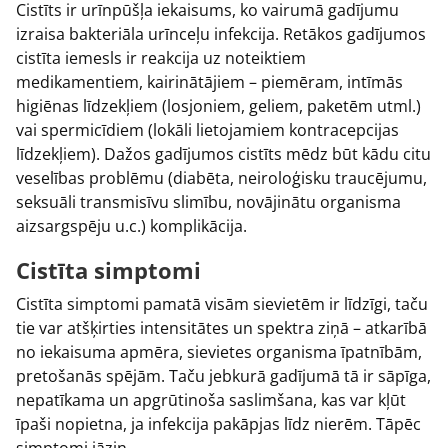
Cistīts ir urīnpūšļa iekaisums, ko vairumā gadījumu
izraisa bakteriāla urīnceļu infekcija. Retākos gadījumos
cistīta iemesls ir reakcija uz noteiktiem
medikamentiem, kairinātājiem – piemēram, intīmās
higiēnas līdzekļiem (losjoniem, geliem, paketēm utml.)
vai spermicīdiem (lokāli lietojamiem kontracepcijas
līdzekļiem). Dažos gadījumos cistīts mēdz būt kādu citu
veselības problēmu (diabēta, neiroloģisku traucējumu,
seksuāli transmisīvu slimību, novājinātu organisma
aizsargspēju u.c.) komplikācija.
Cistīta simptomi
Cistīta simptomi pamatā visām sievietēm ir līdzīgi, taču
tie var atšķirties intensitātes un spektra ziņā – atkarībā
no iekaisuma apmēra, sievietes organisma īpatnībām,
pretošanās spējām. Taču jebkurā gadījumā tā ir sāpīga,
nepatīkama un apgrūtinoša saslimšana, kas var kļūt
īpaši nopietna, ja infekcija pakāpjas līdz nierēm. Tāpēc