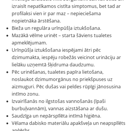
izraisīt nepatīkamos cistīta simptomus, bet tad ar
profilaksi vien ir par maz – nepieciešama
nopietnāka ārstēšana.
Bieža un regulāra urīnpūšļa iztukšošana.
Mazākā vēlme urinēt – starta šāviens tualetes
apmeklējumam.
Urīnpūšļa iztukšošana iespējami ātri pēc
dzimumakta, iespēju robežās veicinot urināciju ar
lielāku uzņemtā šķidruma daudzumu.
Pēc urinēšanas, tualetes papīra lietošana,
noslaukot dzimumorgānus no priekšpuses uz
aizmuguri. Pēc dušas vai peldes rūpīgi jānosusina
intīmo zonu.
Izvairīšanās no ilgstošas vannošanās (īpaši
burbuļvannām), vannas aizstāšana ar dušu.
Saudzīga un nepārspīlēta intīmā higiēna.
Vēlama dabisko materiālu apakšveļa un neapspīlēts
apģērbs.