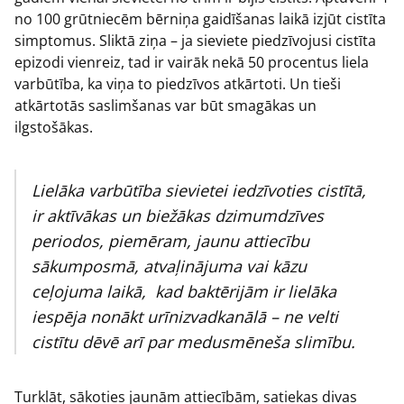
no 100 grūtniecēm bērniņa gaidīšanas laikā izjūt cistīta
simptomus. Sliktā ziņa – ja sieviete piedzīvojusi cistīta
epizodi vienreiz, tad ir vairāk nekā 50 procentus liela
varbūtība, ka viņa to piedzīvos atkārtoti. Un tieši
atkārtotās saslimšanas var būt smagākas un
ilgstošākas.
Lielāka varbūtība sievietei iedzīvoties cistītā,
ir aktīvākas un biežākas dzimumdzīves
periodos, piemēram, jaunu attiecību
sākumposmā, atvaļinājuma vai kāzu
ceļojuma laikā, kad baktērijām ir lielāka
iespēja nonākt urīnizvadkanālā – ne velti
cistītu dēvē arī par medusmēneša slimību.
Turklāt, sākoties jaunām attiecībām, satiekas divas