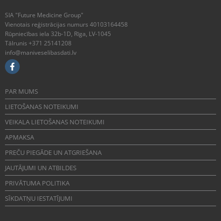
SIA "Future Medicine Group"
Vienotais reģistrācijas numurs 40103164458
Rūpniecības iela 32b-1D, Rīga, LV-1045
Tālrunis +371 25141208
info@maniveselibasdati.lv
PAR MUMS
LIETOŠANAS NOTEIKUMI
VEIKALA LIETOŠANAS NOTEIKUMI
APMAKSA
PREČU PIEGĀDE UN ATGRIEŠANA
JAUTĀJUMI UN ATBILDES
PRIVĀTUMA POLITIKA
SĪKDATŅU IESTATĪJUMI