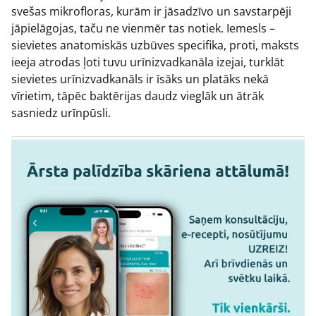
svešas mikrofloras, kurām ir jāsadzīvo un savstarpēji
jāpielāgojas, taču ne vienmēr tas notiek. Iemesls –
sievietes anatomiskās uzbūves specifika, proti, maksts
ieeja atrodas ļoti tuvu urīnizvadkanāla izejai, turklāt
sievietes urīnizvadkanāls ir īsāks un platāks nekā
vīrietim, tāpēc baktērijas daudz vieglāk un ātrāk
sasniedz urīnpūsli.