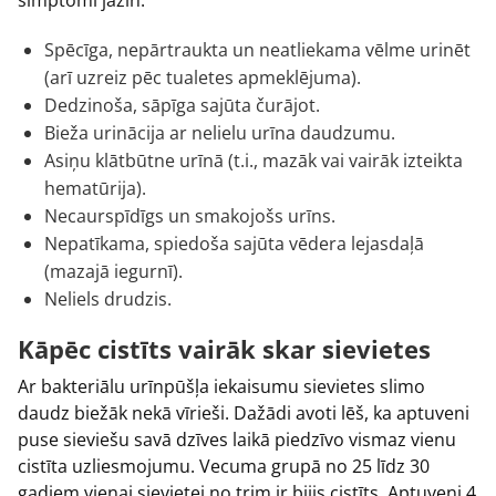
simptomi jāzin.
Spēcīga, nepārtraukta un neatliekama vēlme urinēt
(arī uzreiz pēc tualetes apmeklējuma).
Dedzinoša, sāpīga sajūta čurājot.
Bieža urinācija ar nelielu urīna daudzumu.
Asiņu klātbūtne urīnā (t.i., mazāk vai vairāk izteikta
hematūrija).
Necaurspīdīgs un smakojošs urīns.
Nepatīkama, spiedoša sajūta vēdera lejasdaļā
(mazajā iegurnī).
Neliels drudzis.
Kāpēc cistīts vairāk skar sievietes
Ar bakteriālu urīnpūšļa iekaisumu sievietes slimo
daudz biežāk nekā vīrieši. Dažādi avoti lēš, ka aptuveni
puse sieviešu savā dzīves laikā piedzīvo vismaz vienu
cistīta uzliesmojumu. Vecuma grupā no 25 līdz 30
gadiem vienai sievietei no trim ir bijis cistīts. Aptuveni 4