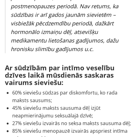
postmenopauzes periodā. Nav retums, ka
sūdzības ir arī gados jaunām sievietēm –
visbiežāk pēcdzemdību periodā, dažkārt
hormonālo izmaiņu dēļ, atsevišķu
medikamentu lietošanas gadījumos, dažu
hronisku slimību gadījumos u.c.
Ar sūdzībām par intīmo veselību
dzīves laikā mūsdienās saskaras
vairums sieviešu:
60% sieviešu sūdzas par diskomfortu, ko rada
maksts sausums;
45% sieviešu maksts sausuma dēļ izjūt
neapmierinājumu seksuālajā dzīvē;
27% sieviešu izvairās no seksa maksts sausuma dēļ;
85% sieviešu menopauzē izvairās apspriest intīma