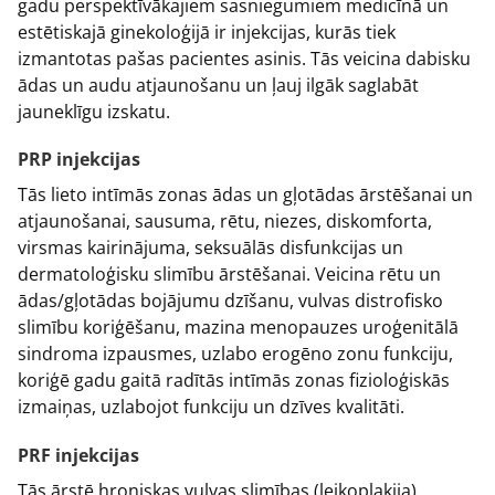
gadu perspektīvākajiem sasniegumiem medicīnā un
estētiskajā ginekoloģijā ir injekcijas, kurās tiek
izmantotas pašas pacientes asinis. Tās veicina dabisku
ādas un audu atjaunošanu un ļauj ilgāk saglabāt
jauneklīgu izskatu.
PRP injekcijas
Tās lieto intīmās zonas ādas un gļotādas ārstēšanai un
atjaunošanai, sausuma, rētu, niezes, diskomforta,
virsmas kairinājuma, seksuālās disfunkcijas un
dermatoloģisku slimību ārstēšanai. Veicina rētu un
ādas/gļotādas bojājumu dzīšanu, vulvas distrofisko
slimību koriģēšanu, mazina menopauzes uroģenitālā
sindroma izpausmes, uzlabo erogēno zonu funkciju,
koriģē gadu gaitā radītās intīmās zonas fizioloģiskās
izmaiņas, uzlabojot funkciju un dzīves kvalitāti.
PRF injekcijas
Tās ārstē hroniskas vulvas slimības (leikoplakija),