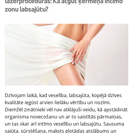
lāzerprocedūras: Kā atgūt ķermeņa intīmo
zonu labsajūtu?
Dzīvojam laikā, kad veselība, labsajūta, kopējā dzīves
kvalitāte iegūst arvien lielāku vērtību un nozīmi.
Diemžēl zinātnieki vēl nav atklājuši veidu, kā apstādināt
organisma novecošanu un ar to saistītās pārmaiņas,
un tas skar arī intīmo veselību un labsajūtu. Sausuma
sajūta, sūrstēšana, maksts gļotādas atslābums un