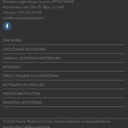
Vienotais reģistrācijas numurs 40103164458
Rūpniecības iela 32b-1D, Rīga, LV-1045
Tālrunis +371 25141208
info@maniveselibasdati.lv
PAR MUMS
LIETOŠANAS NOTEIKUMI
VEIKALA LIETOŠANAS NOTEIKUMI
APMAKSA
PREČU PIEGĀDE UN ATGRIEŠANA
JAUTĀJUMI UN ATBILDES
PRIVĀTUMA POLITIKA
SĪKDATŅU IESTATĪJUMI
© 2026 Future Medicine Group. Satura kopēšana un pārpublicēšana
komerciālos nolūkos aizliegta.