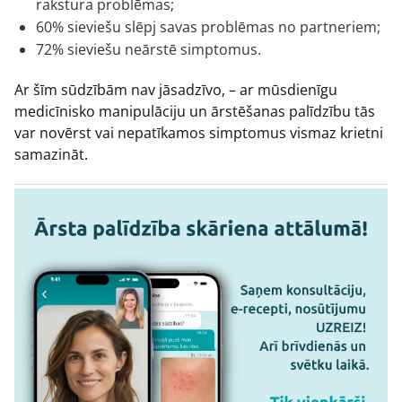
rakstura problēmas;
60% sieviešu slēpj savas problēmas no partneriem;
72% sieviešu neārstē simptomus.
Ar šīm sūdzībām nav jāsadzīvo, – ar mūsdienīgu
medicīnisko manipulāciju un ārstēšanas palīdzību tās
var novērst vai nepatīkamos simptomus vismaz krietni
samazināt.