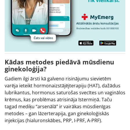
Kādas metodes piedāvā mūsdienu
ginekoloģija?
Gadiem ilgi ārsti kā galveno risinājumu sievietēm
varēja ieteikt hormonaizstājējterapiju (HAT), dažādus
lubrikantus, hormonus saturošas svecītes un vaginālos
krēmus, kas problēmas atrisināja īstermiņā. Taču
tagad mediķu “arsenālā” ir vairākas mūsdienīgas
metodes – gan lāzerterapija, gan ginekoloģiskās
injekcijas (hialuronskābes, PRP, I-PRF, A-PRF).