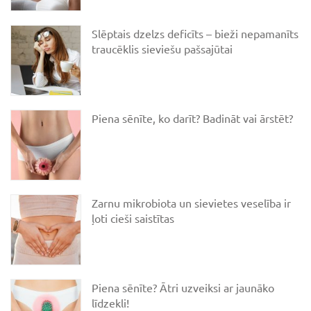
Slēptais dzelzs deficīts – bieži nepamanīts
traucēklis sieviešu pašsajūtai
Piena sēnīte, ko darīt? Badināt vai ārstēt?
Zarnu mikrobiota un sievietes veselība ir
ļoti cieši saistītas
Piena sēnīte? Ātri uzveiksi ar jaunāko
līdzekli!