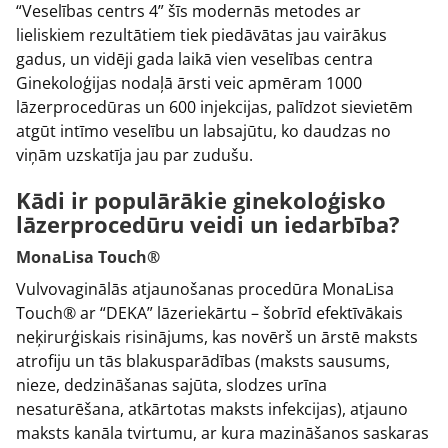
“Veselības centrs 4” šīs modernās metodes ar
lieliskiem rezultātiem tiek piedāvātas jau vairākus
gadus, un vidēji gada laikā vien veselības centra
Ginekoloģijas nodaļā ārsti veic apmēram 1000
lāzerprocedūras un 600 injekcijas, palīdzot sievietēm
atgūt intīmo veselību un labsajūtu, ko daudzas no
viņām uzskatīja jau par zudušu.
Kādi ir populārākie ginekoloģisko
lāzerprocedūru veidi un iedarbība?
MonaLisa Touch®
Vulvovaginālās atjaunošanas procedūra MonaLisa
Touch® ar “DEKA” lāzeriekārtu – šobrīd efektīvākais
neķirurģiskais risinājums, kas novērš un ārstē maksts
atrofiju un tās blakusparādības (maksts sausums,
nieze, dedzināšanas sajūta, slodzes urīna
nesaturēšana, atkārtotas maksts infekcijas), atjauno
maksts kanāla tvirtumu, ar kura mazināšanos saskaras