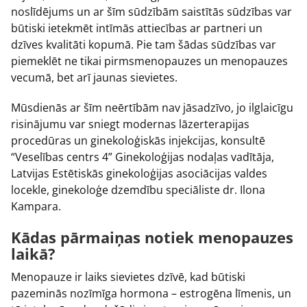
noslīdējums un ar šīm sūdzībām saistītās sūdzības var
būtiski ietekmēt intīmās attiecības ar partneri un
dzīves kvalitāti kopumā. Pie tam šādas sūdzības var
piemeklēt ne tikai pirmsmenopauzes un menopauzes
vecumā, bet arī jaunas sievietes.
Mūsdienās ar šīm neērtībām nav jāsadzīvo, jo ilglaicīgu
risinājumu var sniegt modernas lāzerterapijas
procedūras un ginekoloģiskās injekcijas, konsultē
“Veselības centrs 4” Ginekoloģijas nodaļas vadītāja,
Latvijas Estētiskās ginekoloģijas asociācijas valdes
locekle, ginekoloģe dzemdību speciāliste dr. Ilona
Kampara.
Kādas pārmaiņas notiek menopauzes
laikā?
Menopauze ir laiks sievietes dzīvē, kad būtiski
pazeminās nozīmīga hormona – estrogēna līmenis, un