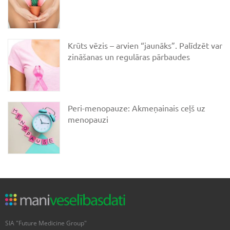
Krūts vēzis – arvien “jaunāks”. Palīdzēt var
zināšanas un regulāras pārbaudes
Peri-menopauze: Akmeņainais ceļš uz
menopauzi
SIA "Future Medicine Group"