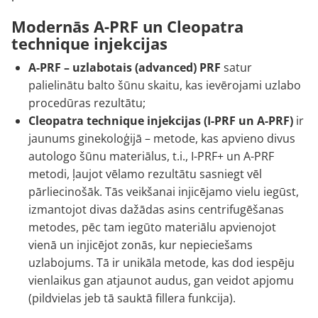
Modernās A-PRF un Cleopatra
technique injekcijas
A-PRF – uzlabotais (advanced) PRF
satur
palielinātu balto šūnu skaitu, kas ievērojami uzlabo
procedūras rezultātu;
Cleopatra technique injekcijas (I-PRF un A-PRF)
ir
jaunums ginekoloģijā – metode, kas apvieno divus
autologo šūnu materiālus, t.i., I-PRF+ un A-PRF
metodi, ļaujot vēlamo rezultātu sasniegt vēl
pārliecinošāk. Tās veikšanai injicējamo vielu iegūst,
izmantojot divas dažādas asins centrifugēšanas
metodes, pēc tam iegūto materiālu apvienojot
vienā un injicējot zonās, kur nepieciešams
uzlabojums. Tā ir unikāla metode, kas dod iespēju
vienlaikus gan atjaunot audus, gan veidot apjomu
(pildvielas jeb tā sauktā fillera funkcija).