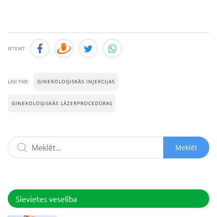
IETEIKT
GINEKOLOĢISKĀS INJEKCIJAS
LASI PAR:
GINEKOLOĢISKĀS LĀZERPROCEDŪRAS
Meklēt
Sievietes veselība