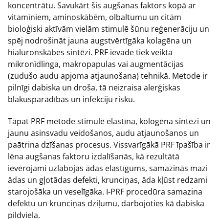
koncentrātu. Savukārt šis augšanas faktors kopā ar
vitamīniem, aminoskābēm, olbaltumu un citām
bioloģiski aktīvām vielām stimulē šūnu reģenerāciju un
spēj nodrošināt jauna augstvērtīgāka kolagēna un
hialuronskābes sintēzi. PRF ievade tiek veikta
mikronīdlinga, makropapulas vai augmentācijas
(zudušo audu apjoma atjaunošana) tehnikā. Metode ir
pilnīgi dabiska un droša, tā neizraisa alerģiskas
blakusparādības un infekciju risku.
Tāpat PRF metode stimulē elastīna, kologēna sintēzi un
jaunu asinsvadu veidošanos, audu atjaunošanos un
paātrina dzīšanas procesus. Vissvarīgākā PRF īpašība ir
lēna augšanas faktoru izdalīšanās, kā rezultātā
ievērojami uzlabojas ādas elastīgums, samazinās mazi
ādas un gļotādas defekti, krunciņas, āda kļūst redzami
starojošāka un veselīgāka. I-PRF procedūra samazina
defektu un krunciņas dziļumu, darbojoties kā dabiska
pildviela.