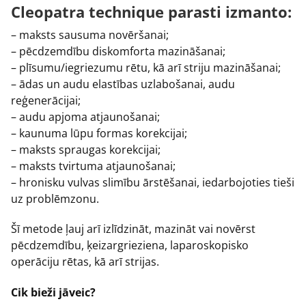
Cleopatra technique parasti izmanto:
– maksts sausuma novēršanai;
– pēcdzemdību diskomforta mazināšanai;
– plīsumu/iegriezumu rētu, kā arī striju mazināšanai;
– ādas un audu elastības uzlabošanai, audu
reģenerācijai;
– audu apjoma atjaunošanai;
– kaunuma lūpu formas korekcijai;
– maksts spraugas korekcijai;
– maksts tvirtuma atjaunošanai;
– hronisku vulvas slimību ārstēšanai, iedarbojoties tieši
uz problēmzonu.
Šī metode ļauj arī izlīdzināt, mazināt vai novērst
pēcdzemdību, ķeizargrieziena, laparoskopisko
operāciju rētas, kā arī strijas.
Cik bieži jāveic?