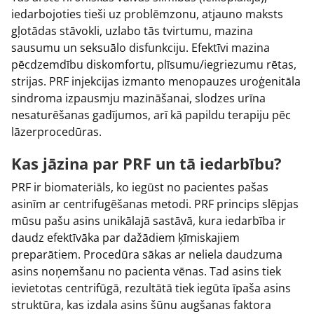
iedarbojoties tieši uz problēmzonu, atjauno maksts
gļotādas stāvokli, uzlabo tās tvirtumu, mazina
sausumu un seksuālo disfunkciju. Efektīvi mazina
pēcdzemdību diskomfortu, plīsumu/iegriezumu rētas,
strijas. PRF injekcijas izmanto menopauzes uroģenitāla
sindroma izpausmju mazināšanai, slodzes urīna
nesaturēšanas gadījumos, arī kā papildu terapiju pēc
lāzerprocedūras.
Kas jāzina par PRF un tā iedarbību?
PRF ir biomateriāls, ko iegūst no pacientes pašas
asinīm ar centrifugēšanas metodi. PRF princips slēpjas
mūsu pašu asins unikālajā sastāvā, kura iedarbība ir
daudz efektīvāka par dažādiem ķīmiskajiem
preparātiem. Procedūra sākas ar neliela daudzuma
asins noņemšanu no pacienta vēnas. Tad asins tiek
ievietotas centrifūgā, rezultātā tiek iegūta īpaša asins
struktūra, kas izdala asins šūnu augšanas faktora