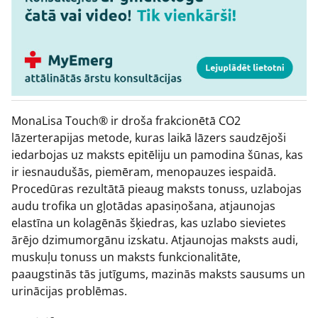
MonaLisa Touch® ir droša frakcionētā CO2
lāzerterapijas metode, kuras laikā lāzers saudzējoši
iedarbojas uz maksts epitēliju un pamodina šūnas, kas
ir iesnaudušās, piemēram, menopauzes iespaidā.
Procedūras rezultātā pieaug maksts tonuss, uzlabojas
audu trofika un gļotādas apasiņošana, atjaunojas
elastīna un kolagēnās šķiedras, kas uzlabo sievietes
ārējo dzimumorgānu izskatu. Atjaunojas maksts audi,
muskuļu tonuss un maksts funkcionalitāte,
paaugstinās tās jutīgums, mazinās maksts sausums un
urinācijas problēmas.