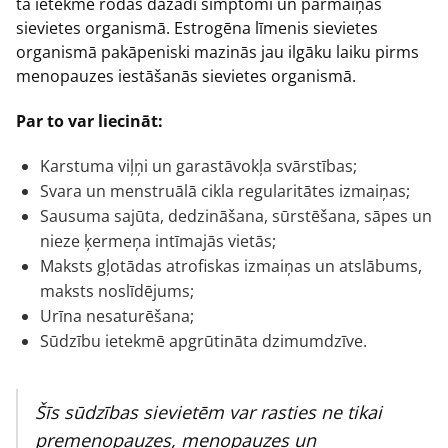
tā ietekmē rodas dažādi simptomi un pārmaiņas
sievietes organismā. Estrogēna līmenis sievietes
organismā pakāpeniski mazinās jau ilgāku laiku pirms
menopauzes iestāšanās sievietes organismā.
Par to var liecināt:
Karstuma viļņi un garastāvokļa svārstības;
Svara un menstruālā cikla regularitātes izmaiņas;
Sausuma sajūta, dedzināšana, sūrstēšana, sāpes un
nieze ķermeņa intīmajās vietās;
Maksts gļotādas atrofiskas izmaiņas un atslābums,
maksts noslīdējums;
Urīna nesaturēšana;
Sūdzību ietekmē apgrūtināta dzimumdzīve.
Šīs sūdzības sievietēm var rasties ne tikai
premenopauzes, menopauzes un