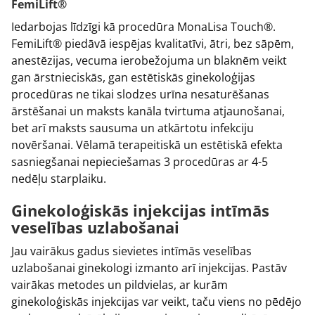
FemiLift®
Iedarbojas līdzīgi kā procedūra MonaLisa Touch®.
FemiLift® piedāvā iespējas kvalitatīvi, ātri, bez sāpēm,
anestēzijas, vecuma ierobežojuma un blaknēm veikt
gan ārstnieciskās, gan estētiskās ginekoloģijas
procedūras ne tikai slodzes urīna nesaturēšanas
ārstēšanai un maksts kanāla tvirtuma atjaunošanai,
bet arī maksts sausuma un atkārtotu infekciju
novēršanai. Vēlamā terapeitiskā un estētiskā efekta
sasniegšanai nepieciešamas 3 procedūras ar 4-5
nedēļu starplaiku.
Ginekoloģiskās injekcijas intīmās
veselības uzlabošanai
Jau vairākus gadus sievietes intīmās veselības
uzlabošanai ginekologi izmanto arī injekcijas. Pastāv
vairākas metodes un pildvielas, ar kurām
ginekoloģiskās injekcijas var veikt, taču viens no pēdējo