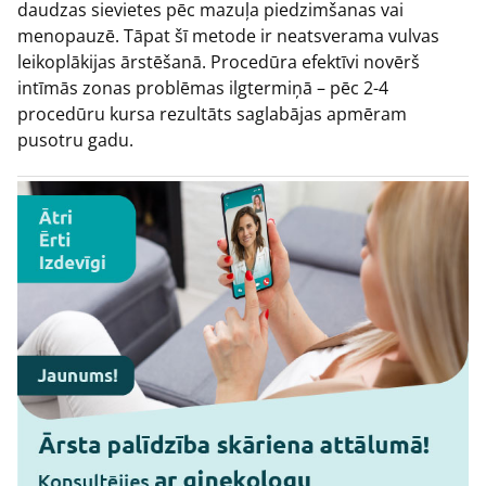
daudzas sievietes pēc mazuļa piedzimšanas vai
menopauzē. Tāpat šī metode ir neatsverama vulvas
leikoplākijas ārstēšanā. Procedūra efektīvi novērš
intīmās zonas problēmas ilgtermiņā – pēc 2-4
procedūru kursa rezultāts saglabājas apmēram
pusotru gadu.