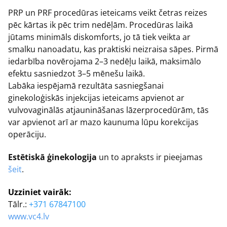
PRP un PRF procedūras ieteicams veikt četras reizes
pēc kārtas ik pēc trim nedēļām. Procedūras laikā
jūtams minimāls diskomforts, jo tā tiek veikta ar
smalku nanoadatu, kas praktiski neizraisa sāpes. Pirmā
iedarbība novērojama 2–3 nedēļu laikā, maksimālo
efektu sasniedzot 3–5 mēnešu laikā.
Labāka iespējamā rezultāta sasniegšanai
ginekoloģiskās injekcijas ieteicams apvienot ar
vulvovaginālās atjaunināšanas lāzerprocedūrām, tās
var apvienot arī ar mazo kaunuma lūpu korekcijas
operāciju.
Estētiskā ģinekologija
un to apraksts ir pieejamas
šeit
.
Uzziniet vairāk:
Tālr.:
+371 67847100
www.vc4.lv