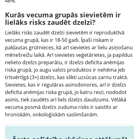
48%.
Kurās vecuma grupās sievietēm ir
lielāks risks zaudēt dzelzi?
Lielāks risks zaudēt dzelzi sievietēm ir reproduktīvā
vecuma grupā, kas ir 18-50 gadi. Īpaši riskam ir
pakļautas grūtnieces, kā arī sievietes ar lielu asiņošanu
mēnešreižu laikā. Arī sievietes veģetārietes, ja papildus
nelieto dzelzs preparātu, ir dzelzs deficīta anēmijas
riska grupā, jo augu valsts produktos ir nehēma jeb
trīsvērtīgā (3+) dzelzs, kas slikti uzsūcas zarnu traktā.
Sievietes, kas ir regulāras asinsdonores, arī ir dzelzs
deficīta anēmijas riska grupā, jo katru reizi, nododot
asinis, tiek zaudēts arī liels dzelzs daudzums. Vēlākā
vecuma posmā dzelzs zuduma risks ir saistīts ar
hroniskām, onkoloģiskām saslimšanām.