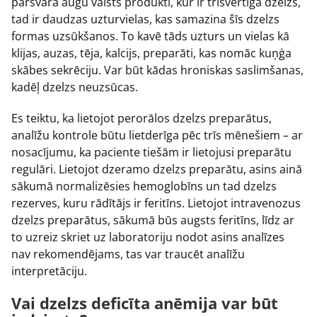
pārsvarā augu valsts produkti, kur ir trīsvērtīgā dzelzs,
tad ir daudzas uzturvielas, kas samazina šīs dzelzs
formas uzsūkšanos. To kavē tāds uzturs un vielas kā
klijas, auzas, tēja, kalcijs, preparāti, kas nomāc kuņģa
skābes sekrēciju. Var būt kādas hroniskas saslimšanas,
kadēļ dzelzs neuzsūcas.
Es teiktu, ka lietojot perorālos dzelzs preparātus,
analīžu kontrole būtu lietderīga pēc trīs mēnešiem – ar
nosacījumu, ka paciente tiešām ir lietojusi preparātu
regulāri. Lietojot dzeramo dzelzs preparātu, asins ainā
sākumā normalizēsies hemoglobīns un tad dzelzs
rezerves, kuru rādītājs ir feritīns. Lietojot intravenozus
dzelzs preparātus, sākumā būs augsts feritīns, līdz ar
to uzreiz skriet uz laboratoriju nodot asins analīzes
nav rekomendējams, tas var traucēt analīžu
interpretāciju.
Vai dzelzs deficīta anēmija var būt