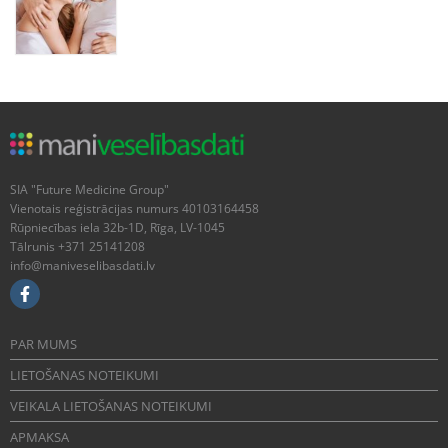
SIA "Future Medicine Group"
Vienotais reģistrācijas numurs 40103164458
Rūpniecības iela 32b-1D, Rīga, LV-1045
Tālrunis +371 25141208
info@maniveselibasdati.lv
PAR MUMS
LIETOŠANAS NOTEIKUMI
VEIKALA LIETOŠANAS NOTEIKUMI
APMAKSA