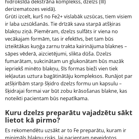
hidroksīda dekstrāna komplekss, dzelzs (III)
derizematozes veidā).
Grūti izcelt, kurš no Fe2+ vislabāk uzsūcas, tiem visiem
ir laba uzsūkšanās. Tie drīzāk sava starpā atšķiras
blakņu ziņā. Piemēram, dzelzs sulfāts ir viena no
vecākajam formām, tas ir efektīvs, bet tam būs
izteiktākas kuņģa zarnu trakta kairinājuma blaknes –
sāpes vēderā, aizcietējumi, slikta dūša. Dzelzs
fumarātam, sukcinātam un glukonātam būs mazāk
iepriekš minēto blakņu, šīs formas bieži vien tiek
iekļautas uztura bagātinātāju kompleksos. Runājot par
atšķirībām starp šķidro dzelzs formu un kapsulu –
šķidrajai formai var būt zobu krāsošanas blakne, kas
noteikti pacientam būs nepatīkama.
Kuru dzelzs preparātu vajadzētu sākt
lietot kā pirmo?
Es rekomendētu uzsākt ar to Fe preparātu, kuram ir
minimāls blakņu risks, lai pacientam neveidotos