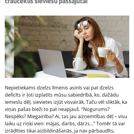
traucēklis sieviešu pašsajūtai
Nepietiekams dzelzs līmenis asinīs vai pat dzelzs
deficīts ir ļoti izplatīts mūsu sabiedrībā, ko, dažādu
iemeslu dēļ, sievietes izjūt visvairāk. Taču vēl sliktāk, ka
viņas pašas bieži to pat neapjauš. “Nogurums?
Nespēks? Miegainība? Ai, tas jau aizņemtības dēļ – visu
laiku uz riņķi vien: mājas, darbs, dārzs…” Tomēr tā var
izrādīties tikai aizbildināšanās, ja nav pārbaudīts,