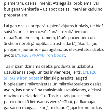
piemēram, dzelzs līmenis. Atslēga šai problēmai var
būt gana vienkārša – uzlabot dzelzs līmeni ar kādu no
preparātiem.
Lai gan dzelzs preparātu piedāvājums ir plašs, tie bieži
saistās ar sliktiem uzsūkšanās rezultātiem un
nepatīkamiem simptomiem, tāpēc pacientiem un
ārstiem nereti jānopūlas atrast iedarbīgāko. Tagad
pieejams jaunums – paaugstinātas efektivitātes dzelzs
avots
LYL F26 SPRAY® iron boost
.
Tas ir izsmidzināms dzelzs produkts ar uzlabotu
uzsūkšanās spēju un tas ir vienreizēji ērts.
LYL F26
SPRAY® iron boost
ir klīniski pierādīts, augsti
biopieejams mikronizētas un mikrokapsulētas dzelzs
avots, kas nodrošina maksimālu uzsūkšanos, efektīvi
mazinot dzelzs deficītu. Tas ir kļuvis jau iecienīts,
pateicoties tā lietošanas vienkāršībai, patīkamajai
garšai un maigajai, kuņģim draudzīgajai formulai, kas