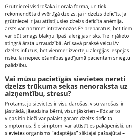
Grūtniecei visdrošākā ir orālā forma, un tiek
rekomendēta divvērtīgā dzelzs, ja ir dzelzs deficīts. Ja
grūtniecei ir jau attīstījusies dzelzs deficīta anēmija,
ārsts var nozīmēt intravenozos Fe preparātus, bet tiem
var būt smags blakņu, īpaši alerģijas risks. Tie ir jālieto
stingrā ārsta uzraudzībā. Arī savā praksē veicu i/v
dzelzs infūzus, bet vienmēr izvērtēju alerģijas iespējas
risku, lai nepieciešamības gadījumā pacientam sniegtu
palīdzību.
Vai mūsu pacietīgās sievietes nereti
dzelzs trūkuma sekas nenoraksta uz
aizņemtību, stresu?
Protams, jo sievietes ir visu darošas, visu varošas, ir
jāstrādā, jāaudzina bērni, visur jāskrien – līdz ar to
viņas itin bieži var palaist garām dzelzs deficīta
simptomus. Šie simptomi var attīstīties pakāpeniski, un
sievietes organisms “adaptējas” sliktajai pašsajūtai –