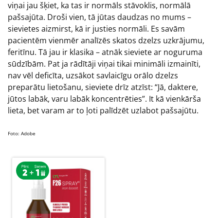
viņai jau šķiet, ka tas ir normāls stāvoklis, normālā
pašsajūta. Droši vien, tā jūtas daudzas no mums –
sievietes aizmirst, kā ir justies normāli. Es savām
pacientēm vienmēr analīzēs skatos dzelzs uzkrājumu,
feritīnu. Tā jau ir klasika – atnāk sieviete ar noguruma
sūdzībām. Pat ja rādītāji viņai tikai minimāli izmainīti,
nav vēl deficīta, uzsākot savlaicīgu orālo dzelzs
preparātu lietošanu, sieviete drīz atzīst: “Jā, daktere,
jūtos labāk, varu labāk koncentrēties”. It kā vienkārša
lieta, bet varam ar to ļoti palīdzēt uzlabot pašsajūtu.
Foto: Adobe