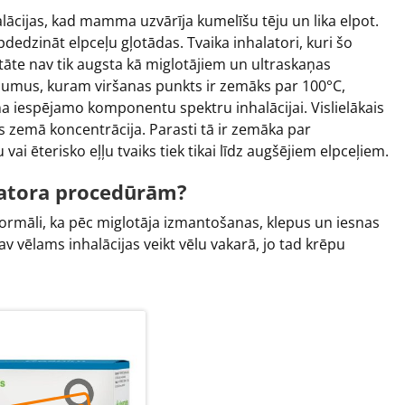
lācijas, kad mamma uzvārīja kumelīšu tēju un lika elpot.
edzināt elpceļu gļotādas. Tvaika inhalatori, kuri šo
itāte nav tik augsta kā miglotājiem un ultraskaņas
ķīdumus, kuram viršanas punkts ir zemāks par 100°C,
na iespējamo komponentu spektru inhalācijai. Vislielākais
s zemā koncentrācija. Parasti tā ir zemāka par
 vai ēterisko eļļu tvaiks tiek tikai līdz augšējiem elpceļiem.
latora procedūrām?
r normāli, ka pēc miglotāja izmantošanas, klepus un iesnas
 Nav vēlams inhalācijas veikt vēlu vakarā, jo tad krēpu