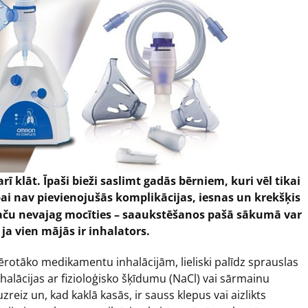
rī klāt. Īpaši bieži saslimt gadās bērniem, kuri vēl tikai
ai nav pievienojušās komplikācijas, iesnas un krekšķis
 Taču nevajag mocīties – saaukstēšanos pašā sākumā var
ja vien mājās ir inhalators.
ērotāko medikamentu inhalācijām, lieliski palīdz sprauslas
alācijas ar fizioloģisko šķīdumu (NaCl) vai sārmainu
reiz un, kad kaklā kasās, ir sauss klepus vai aizlikts