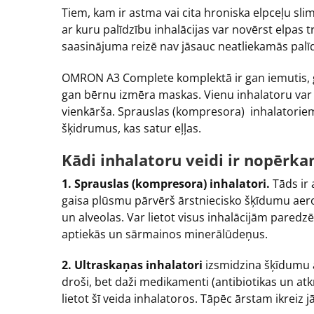
Tiem, kam ir astma vai cita hroniska elpceļu sli
ar kuru palīdzību inhalācijas var novērst elpas 
saasinājuma reizē nav jāsauc neatliekamās palī
OMRON A3 Complete komplektā ir gan iemutis, ga
gan bērnu izmēra maskas. Vienu inhalatoru var li
vienkārša. Sprauslas (kompresora) inhalatoriem
šķidrumus, kas satur eļļas.
Kādi inhalatoru veidi ir nopērka
1. Sprauslas (kompresora) inhalatori.
Tāds ir
gaisa plūsmu pārvērš ārstniecisko šķīdumu ae
un alveolas. Var lietot visus inhalācijām par
aptiekās un sārmainos minerālūdeņus.
2. Ultraskaņas inhalatori
izsmidzina šķīdumu ar
droši, bet daži medikamenti (antibiotikas un atk
lietot šī veida inhalatoros. Tāpēc ārstam ikreiz jā