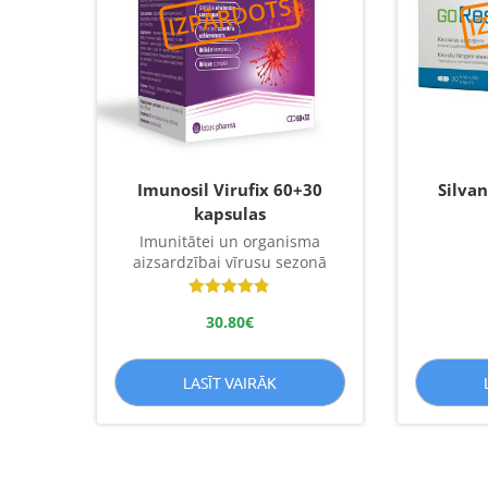
Imunosil Virufix 60+30
Silva
kapsulas
Imunitātei un organisma
aizsardzībai vīrusu sezonā
Novērtēts
30.80
€
ar
4.78
no 5
LASĪT VAIRĀK