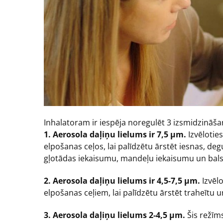
Inhalatoram ir iespēja noregulēt 3 izsmidzināša
1. Aerosola daļiņu lielums ir 7,5 µm.
Izvēlotie
elpošanas ceļos, lai palīdzētu ārstēt iesnas, d
gļotādas iekaisumu, mandeļu iekaisumu un bals
2. Aerosola daļiņu lielums ir 4,5-7,5 µm.
Izvēl
elpošanas ceļiem, lai palīdzētu ārstēt traheītu 
3. Aerosola daļiņu lielums 2-4,5 µm.
Šis režīms