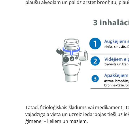
plaušu alveolām un palīdz ārstēt bronhītu, plau
Tātad, fizioloģiskais šķīdums vai medikamenti, 
vajadzīgajā vietā un uzreiz iedarbojas tieši uz i
ģimenei – lieliem un maziem.