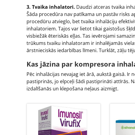
3. Tvaika inhalatori.
Daudzi atceras tvaika inha
Šāda procedūra nav patīkama un pastāv risks apd
procedūru atvieglo, bet tvaika inhalāciju efektiv
inhalatoriem. Tajos var lietot tikai gaistošus š
visbiežāk ēteriskās eļļas. Tas ievērojami samazi
trūkums tvaiku inhalatoram ir inhalējamās viela
ārstnieciskās iedarbības līmeni. Turklāt, zāļu tēju
Kas jāzina par kompresora inha
Pēc inhalācijas nevajag iet ārā, aukstā gaisā. I
pastiprinās, jo elpceļi šādi pastiprināti attīrās.
izdalīšanās un klepošana neļaus aizmigt.