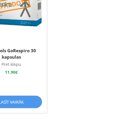
nols GoRespiro 30
kapsulas
Pret klepu
11.90
€
LASĪT VAIRĀK