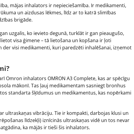
mība, mājas inhalators ir nepieciešamība. Ir medikamenti,
trūkuma un aizdusas lēkmes, līdz ar to katrā slimības
dzības brigāde.
n uzgalis, ko ievieto degunā, turklāt ir gan pieaugušo,
etot visa ģimene – tā lietošana un kopšana ir ļoti
 der visi medikamenti, kuri paredzēti inhalēšanai, izņemot
mi?
 arī Omron inhalators OMRON A3 Complete, kas ar spēcīgu
rosola mākonī. Tas ļauj medikamentam sasniegt bronhus
edzētos standarta šķīdumus un medikamentus, kas nopērkami
 ultraskaņas vibrāciju. Tie ir kompakti, darbojas klusi un
rēpošanas līdzekļi) iznīcinās ultraskaņas vidē un tos nevar
atgādina, ka mājās ir tieši šis inhalators.