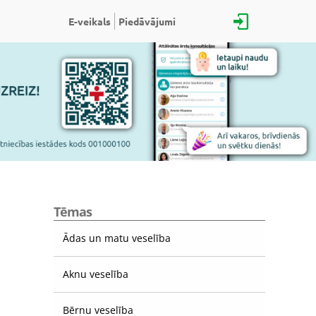
E-veikals
Piedāvājumi
Tēmas
Ādas un matu veselība
Aknu veselība
Bērnu veselība