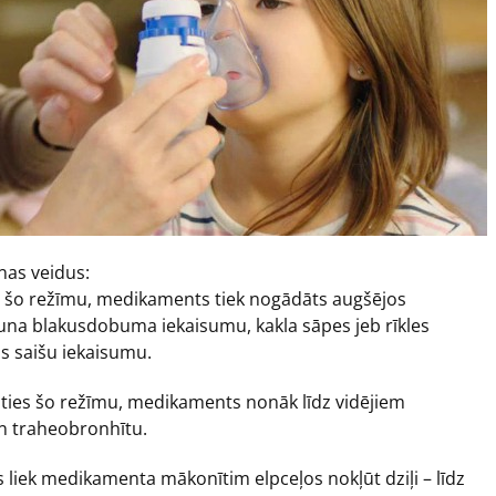
nas veidus:
s šo režīmu, medikaments tiek nogādāts augšējos
eguna blakusdobuma iekaisumu, kakla sāpes jeb rīkles
s saišu iekaisumu.
oties šo režīmu, medikaments nonāk līdz vidējiem
un traheobronhītu.
 liek medikamenta mākonītim elpceļos nokļūt dziļi – līdz