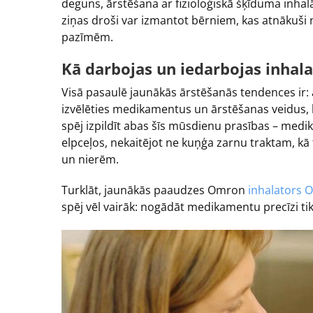
deguns, ārstēšana ar fizioloģiskā šķīduma inhalāc
ziņas droši var izmantot bērniem, kas atnākuši 
pazīmēm.
Kā darbojas un iedarbojas inhala
Visā pasaulē jaunākās ārstēšanās tendences ir: a
izvēlēties medikamentus un ārstēšanas veidus, k
spēj izpildīt abas šīs mūsdienu prasības – medik
elpceļos, nekaitējot ne kuņģa zarnu traktam, kā 
un nierēm.
Turklāt, jaunākās paaudzes Omron
inhalators
spēj vēl vairāk: nogādāt medikamentu precīzi tik t