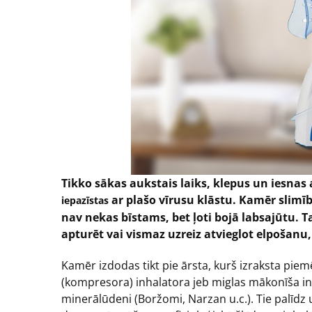
Tikko sākas aukstais laiks, klepus un iesnas a
ar plašo vīrusu klāstu. Kamēr slimīb
iepazīstas
nav nekas bīstams, bet ļoti bojā labsajūtu.
apturēt vai vismaz uzreiz atvieglot elpošanu, 
Kamēr izdodas tikt pie ārsta, kurš izraksta piem
(kompresora) inhalatora jeb miglas mākonīša inh
minerālūdeni (Boržomi, Narzan u.c.). Tie palīdz uz