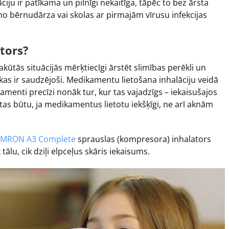
iju ir patīkama un pilnīgi nekaitīga, tāpēc to bez ārsta
no bērnudārza vai skolas ar pirmajām vīrusu infekcijas
tors?
kūtās situācijās mērķtiecīgi ārstēt slimības perēkli un
as ir saudzējoši. Medikamentu lietošana inhalāciju veidā
amenti precīzi nonāk tur, kur tas vajadzīgs – iekaisušajos
tas būtu, ja medikamentus lietotu iekšķīgi, ne arī aknām
 OMRON A3 Complete
sprauslas (kompresora) inhalators
ālu, cik dziļi elpceļus skāris iekaisums.