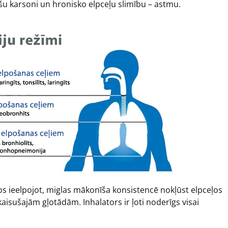
šu karsoni un hronisko elpceļu slimību – astmu.
tos ieelpojot, miglas mākonīša konsistencē nokļūst elpceļos
ekaisušajām gļotādām. Inhalators ir ļoti noderīgs visai