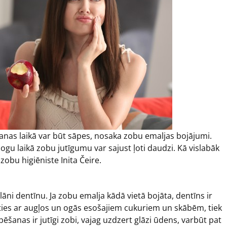
šanas laikā var būt sāpes, nosaka zobu emaljas bojājumi.
ogu laikā zobu jutīgumu var sajust ļoti daudzi. Kā vislabāk
zobu higiēniste Inita Čeire.
āni dentīnu. Ja zobu emalja kādā vietā bojāta, dentīns ir
oties ar augļos un ogās esošajiem cukuriem un skābēm, tiek
pēšanas ir jutīgi zobi, vajag uzdzert glāzi ūdens, varbūt pat