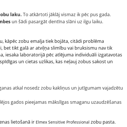
zobu laku.
To atkārtoti jāklāj vismaz ik pēc pus gada.
ombes
un šādi pasargāt dentīna slāni uz ilgu laiku.
lu, kāpēc zobu emalja tiek bojāta, citādi problēma
li, bet tikt galā ar atviļņa slimību vai bruksismu nav tik
a, iesaka laboratorijā pēc atlējuma individuāli izgatavotas
rspīdīgas un cietas uzlikas, kas neļauj zobus sakost un
anas atkal nosedz zobu kakliņus un jutīgumam vajadzētu
 pēdējos gados pieejamas mākslīgas smaganu uzaudzēšanas
enas lietošanā ir
zobu pasta.
Elmex Sensitive Professional