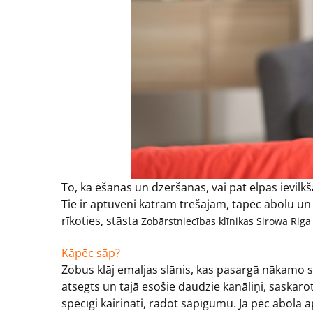
To, ka ēšanas un dzeršanas, vai pat elpas ievilk
Tie ir aptuveni katram trešajam, tāpēc ābolu un 
rīkoties, stāsta
Zobārstniecības klīnikas Sirowa Riga
Kāpēc sāp?
Zobus klāj emaljas slānis, kas pasargā nākamo sl
atsegts un tajā esošie daudzie kanāliņi, saskar
spēcīgi kairināti, radot sāpīgumu. Ja pēc ābola a