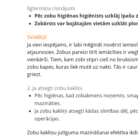
Ilgtermiņa risinājumi
Pēc zobu higiēnas higiēnists uzklāj īpašu 
Zobārsts var bojātajām vietām uzklāt pl
SVARĪGI!
Ja vien iespējams, ir labi mēģināt novērst iemes
atjaunosies. Zobus pareizi tīrīt iemācīties ir vieg
vienkārši. Tiem, kam zobi stipri cieš no bruksism
zobu kapes, kuras liek mutē uz nakti. Tās ir cau
griezt.
2. Ja atsegti zobu kakliņi.
Pēc higiēnas, kad zobakmens noņemts, smag
mazināties.
Ja zobu kakliņi atsegti kādas slimības dēļ,
operācijas.
Zobu kakliņu jutīguma mazināšanai efektīva ikdi