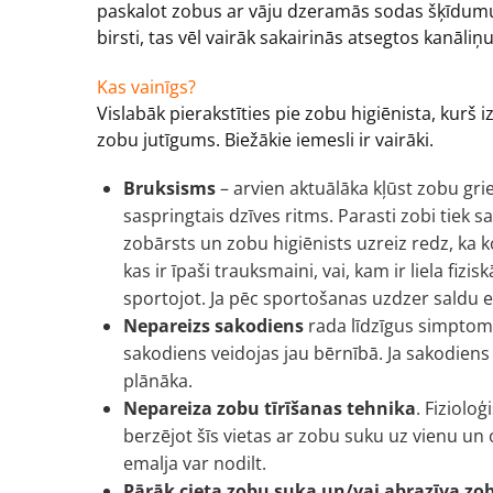
paskalot zobus ar vāju dzeramās sodas šķīdumu
birsti, tas vēl vairāk sakairinās atsegtos kanāliņ
Kas vainīgs?
Vislabāk pierakstīties pie zobu higiēnista, kurš i
zobu jutīgums. Biežākie iemesli ir vairāki.
Bruksisms
– arvien aktuālāka kļūst zobu gr
saspringtais dzīves ritms. Parasti zobi tiek sa
zobārsts un zobu higiēnists uzreiz redz, ka ko
kas ir īpaši trauksmaini, vai, kam ir liela fi
sportojot. Ja pēc sportošanas uzdzer saldu e
Nepareizs sakodiens
rada līdzīgus simptomus
sakodiens veidojas jau bērnībā. Ja sakodiens 
plānāka.
Nepareiza zobu tīrīšanas tehnika
. Fiziolo
berzējot šīs vietas ar zobu suku uz vienu un 
emalja var nodilt.
Pārāk cieta zobu suka un/vai abrazīva zo