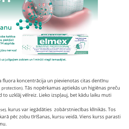
ka fluora koncentrācija un pievienotas citas dentīnu
Tās nopērkamas aptiekās un higiēnas preču
 protection).
o uzklāj vēlreiz. Lieko izspļauj, bet kādu laiku muti
kurus var iegādāties zobārstniecības klīnikās. Tos
se),
karā pēc zobu tīrīšanas, kursu veidā. Viens kurss parasti
umu.