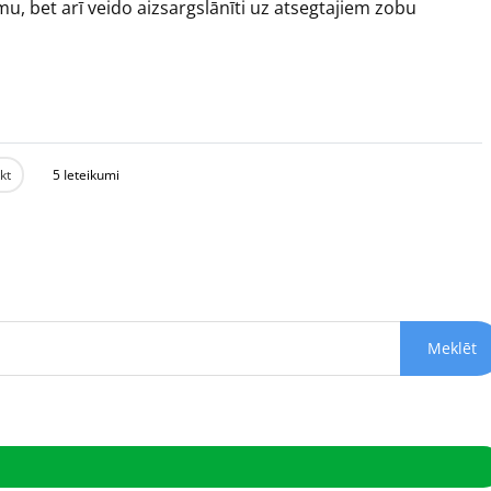
umu, bet arī veido aizsargslānīti uz atsegtajiem zobu
ikt
5 Ieteikumi
Meklēt