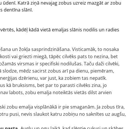
 ūdenī. Katrā ziņā nevajag zobus uzreiz mazgāt ar zobu
us dentīna slānī.
zvērtēs, kādēļ kādā vietā emaljas slānis nodilis un radies
iešana un žokļa sasprindzināšana. Visticamāk, to nosaka
kosti vai griezti miegā, tāpēc cilvēks pats to nezina, bet
žamās virsmas ir specifiski nodilušas. Taču daži cilvēki,
ziskā slodze, mēdz sacirst zobus arī pa dienu, piemēram,
nerģijas dzērienu, var just, ka zobiem tas nepatīk
.
 kā bruksisms, bet par to parasti cilvēks zina, jo
nav labots, zobu emalja noteiktās vietās dilst arvien
ģiski zobu emalja visplānākā ir pie smaganām. Ja zobus tīra,
otru pusi, nevis slaukot katru zobiņu no saknītes uz augšu,
bu pasta.
Augļu un ogu laikā, kad slēptie cukuri un skābes