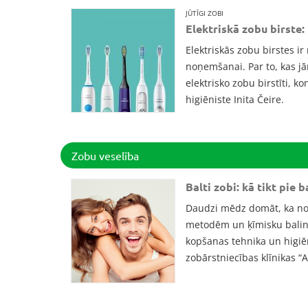
JŪTĪGI ZOBI
Elektriskā zobu birste: 
Elektriskās zobu birstes i
noņemšanai. Par to, kas j
elektrisko zobu birstīti, k
higiēniste Inita Čeire.
Zobu veselība
Balti zobi: kā tikt pie
Daudzi mēdz domāt, ka no d
metodēm un ķīmisku balinā
kopšanas tehnika un higiēn
zobārstniecības klīnikas “