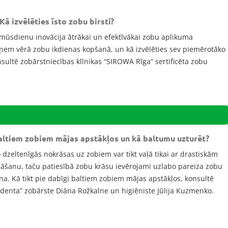
Kā izvēlēties īsto zobu birsti?
r mūsdienu inovācija ātrākai un efektīvākai zobu aplikuma
āņem vērā zobu ikdienas kopšanā, un kā izvēlēties sev piemērotāko
onsultē zobārstniecības klīnikas “SIROWA Rīga” sertificēta zobu
 baltiem zobiem mājas apstākļos un kā baltumu uzturēt?
zeltenīgās nokrāsas uz zobiem var tikt vaļā tikai ar drastiskām
šanu, taču patiesībā zobu krāsu ievērojami uzlabo pareiza zobu
a. Kā tikt pie dabīgi baltiem zobiem mājas apstākļos, konsultē
Adenta” zobārste Diāna Rožkalne un higiēniste Jūlija Kuzmenko.