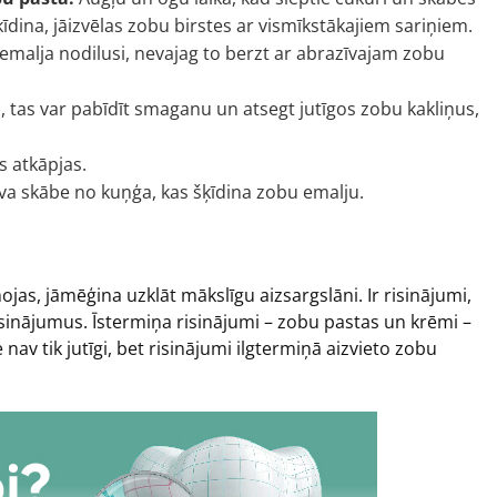
īdina, jāizvēlas zobu birstes ar vismīkstākajiem sariņiem.
emalja nodilusi, nevajag to berzt ar abrazīvajam zobu
tas var pabīdīt smaganu un atsegt jutīgos zobu kakliņus,
s atkāpjas.
īva skābe no kuņģa, kas šķīdina zobu emalju.
ojas, jāmēģina uzklāt mākslīgu aizsargslāni. Ir risinājumi,
a risinājumus. Īstermiņa risinājumi – zobu pastas un krēmi –
e nav tik jutīgi, bet risinājumi ilgtermiņā aizvieto zobu