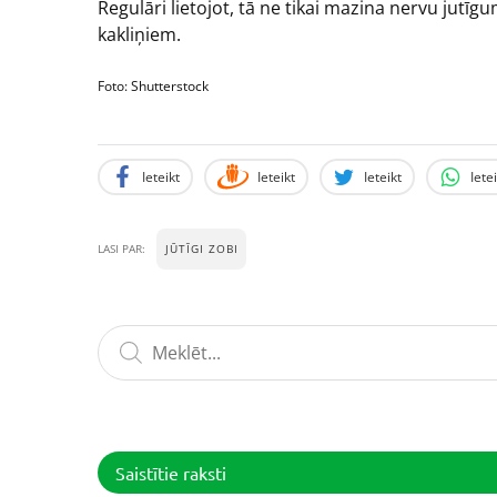
Regulāri lietojot, tā ne tikai mazina nervu jutīg
kakliņiem.
Foto: Shutterstock
Ieteikt
Ieteikt
Ieteikt
Iete
JŪTĪGI ZOBI
LASI PAR:
Saistītie raksti