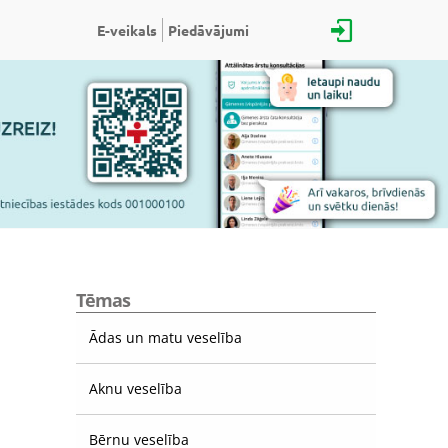
E-veikals
Piedāvājumi
Tēmas
Ādas un matu veselība
Aknu veselība
Bērnu veselība