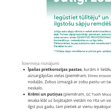
Īstermiņa risinājumi
Īpašas pretkorozijas pastas
, kurām ir lielā
aizsargājošas vielas (piemēram,
Elmex erosion
nodaļās. Zobus izmazgā ar zobu pastu un tad t
neskalo.
Krēmi un putiņas
(piemēram,
GC Tooth Mous
iesaka klāt uz bojātajām vietām no rīta un va
ilgst pus gadu, tam pietiek ar vienu iepakoj