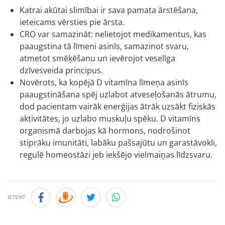
Katrai akūtai slimībai ir sava pamata ārstēšana,
ieteicams vērsties pie ārsta.
CRO var samazināt: nelietojot medikamentus, kas
paaugstina tā līmeni asinīs, samazinot svaru,
atmetot smēķēšanu un ievērojot veselīga
dzīvesveida principus.
Novērots, ka kopējā D vitamīna līmeņa asinīs
paaugstināšana spēj uzlabot atveseļošanās ātrumu,
dod pacientam vairāk enerģijas ātrāk uzsākt fiziskās
aktivitātes, jo uzlabo muskuļu spēku. D vitamīns
organismā darbojas kā hormons, nodrošinot
stiprāku imunitāti, labāku pašsajūtu un garastāvokli,
regulē homeostāzi jeb iekšējo vielmaiņas līdzsvaru.
IETEIKT