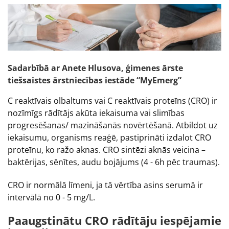
Sadarbībā ar Anete Hlusova, ģimenes ārste
tiešsaistes ārstniecības iestāde “MyEmerg”
C reaktīvais olbaltums vai C reaktīvais proteīns (CRO) ir
nozīmīgs rādītājs akūta iekaisuma vai slimības
progresēšanas/ mazināšanās novērtēšanā. Atbildot uz
iekaisumu, organisms reaģē, pastiprināti izdalot CRO
proteīnu, ko ražo aknas. CRO sintēzi aknās veicina –
baktērijas, sēnītes, audu bojājums (4 - 6h pēc traumas).
CRO ir normālā līmeni, ja tā vērtība asins serumā ir
intervālā no 0 - 5 mg/L.
Paaugstinātu CRO rādītāju iespējamie