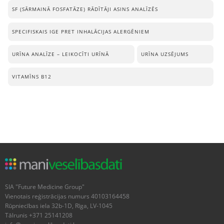
SF (SĀRMAINĀ FOSFATĀZE) RĀDĪTĀJI ASINS ANALĪZĒS
SPECIFISKAIS IGE PRET INHALĀCIJAS ALERGĒNIEM
URĪNA ANALĪZE – LEIKOCĪTI URĪNĀ
URĪNA UZSĒJUMS
VITAMĪNS B12
SIA "Future Medicine Group"
Vienotais reģistrācijas numurs 40103164458
Rūpniecības iela 32b-1D, Rīga, LV-1045
Tālrunis +371 25141208