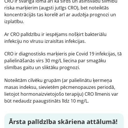
CRO ir svarīga loma arī kā sirds un asinsvadu slimību
riska marķierim (augsti jutīgs CRO), bet noteiktās
koncentrācijās tas korelē arī ar audzēja prognozi un
izplatību.
Ar CRO palīdzību ir iespējams nošķirt bakteriālu
infekciju no vīrusu izraisītas infekcijas.
CRO ir diagnostisks marķieris pie Covid 19 infekcijas, tā
palielināšanās virs 30 mg/L liecina par smagāku
slimības gaitu un sliktāku prognozi.
Noteiktām cilvēku grupām (ar palielinātu ķermeņa
masas indeksu, sievietēm pēcmenopauzes periodā,
lietojot hormonaizvietojošo terapiju) CRO līmenis var
būt nedaudz paaugstināts līdz 10 mg/L.
Ārsta palīdzība skāriena attālumā!