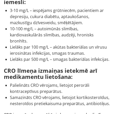
iemesli:
3-10 mg/L – iespējams grūtniecēm, pacientiem ar
depresiju, cukura diabētu, aptaukošanos,
mazkustīgu dzīvesveidu, smēķētājiem.
10-100 mg/L – autoimūnās slimības,
kardiovaskulārās slimības, audzēji, hronisks
bronhīts.
Lielāks par 100 mg/L – akūtas bakteriālas un vīrusu
ierosinātas infekcijas, smagas traumas.
Lielāks par 500 mg/L – smagas bakteriālas infekcijas.
CRO līmeņa izmaiņas ietekmē arī
medikamentu lietošana:
Palielināts CRO vērojams, lietojot perorāli
kontraceptīvus preparātus.
Samazināts CRO vērojams, lietojot kortikosteroīdus,
nesteroīdos pretiekaisuma preparātus, antibiotiķus.