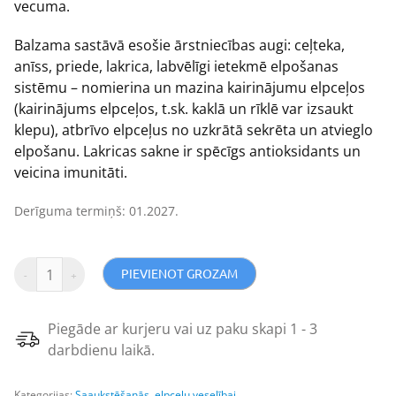
vecuma.
Balzama sastāvā esošie ārstniecības augi: ceļteka,
anīss, priede, lakrica, labvēlīgi ietekmē elpošanas
sistēmu – nomierina un mazina kairinājumu elpceļos
(kairinājums elpceļos, t.sk. kaklā un rīklē var izsaukt
klepu), atbrīvo elpceļus no uzkrātā sekrēta un atvieglo
elpošanu. Lakricas sakne ir spēcīgs antioksidants un
veicina imunitāti.
Derīguma termiņš: 01.2027.
PIEVIENOT GROZAM
Piegāde ar kurjeru vai uz paku skapi 1 - 3
darbdienu laikā.
Kategorijas:
Saaukstēšanās, elpceļu veselībai