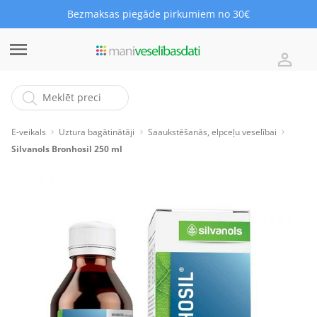
Bezmaksas piegāde pirkumiem no 30€
E-veikals
Uztura bagātinātāji
Saaukstēšanās, elpceļu veselībai
Silvanols Bronhosil 250 ml