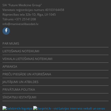
SIA "Future Medicine Group"
Vienotais reģistrācijas numurs 40103164458
Rūpniecības iela 32b-1D, Rīga, LV-1045
Tālrunis +371 25141208
info@maniveselibasdati.lv
PAR MUMS
LIETOŠANAS NOTEIKUMI
VEIKALA LIETOŠANAS NOTEIKUMI
APMAKSA
PREČU PIEGĀDE UN ATGRIEŠANA
JAUTĀJUMI UN ATBILDES
PRIVĀTUMA POLITIKA
SĪKDATŅU IESTATĪJUMI