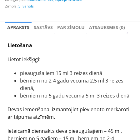
Zīmols:
Silvanols
APRAKSTS
SASTĀVS
PAR ZĪMOLU
ATSAUKSMES (0)
Lietošana
Lietot iekšķīgi:
pieaugušajiem 15 ml 3 reizes dienā
bērniem no 2-4 gadu vecuma 2,5 ml 3 reizes
dienā,
bērniem no 5 gadu vecuma 5 ml 3 reizes dienā.
Devas iemērīšanai izmantojiet pievienoto mērkaroti
ar tilpuma atzīmēm.
Ieteicamā diennakts deva pieaugušajiem – 45 ml,
bērniem no 5 gadiem – 15 ml, bērniem no 2-4