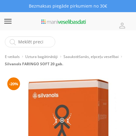
Bezmaksas piegāde pirkumiem no 30€
E-veikals
Uztura bagātinātāji
Saaukstēšanās, elpceļu veselībai
Silvanols FARINGO SOFT 20 gab.
-20%