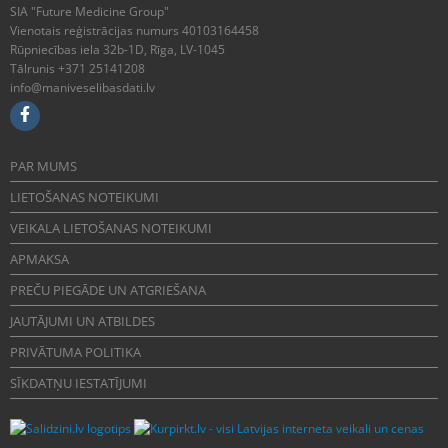
SIA "Future Medicine Group"
Vienotais reģistrācijas numurs 40103164458
Rūpniecības iela 32b-1D, Rīga, LV-1045
Tālrunis +371 25141208
info@maniveselibasdati.lv
PAR MUMS
LIETOŠANAS NOTEIKUMI
VEIKALA LIETOŠANAS NOTEIKUMI
APMAKSA
PREČU PIEGĀDE UN ATGRIEŠANA
JAUTĀJUMI UN ATBILDES
PRIVĀTUMA POLITIKA
SĪKDATŅU IESTATĪJUMI