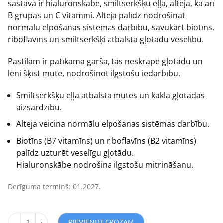
sastāvā ir hialuronskābe, smiltsērkšķu eļļa, alteja, kā arī
B grupas un C vitamīni. Alteja palīdz nodrošināt
normālu elpošanas sistēmas darbību, savukārt biotīns,
riboflavīns un smiltsērkšķi atbalsta gļotādu veselību.
Pastilām ir patīkama garša, tās neskrāpē gļotādu un
lēni šķīst mutē, nodrošinot ilgstošu iedarbību.
Smiltsērkšķu eļļa atbalsta mutes un kakla gļotādas
aizsardzību.
Alteja veicina normālu elpošanas sistēmas darbību.
Biotīns (B7 vitamīns) un riboflavīns (B2 vitamīns)
palīdz uzturēt veselīgu gļotādu.
Hialuronskābe nodrošina ilgstošu mitrināšanu.
Derīguma termiņš: 01.2027.
PIEVIENOT GROZAM