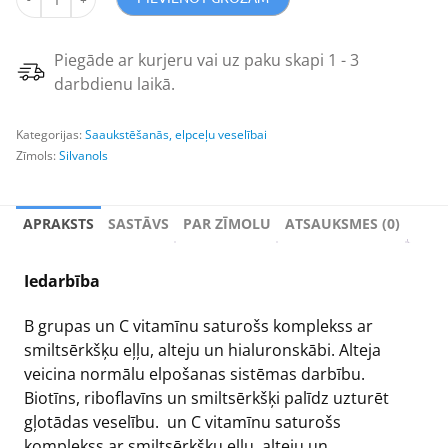
Piegāde ar kurjeru vai uz paku skapi 1 - 3
darbdienu laikā.
Kategorijas:
Saaukstēšanās, elpceļu veselībai
Zīmols:
Silvanols
APRAKSTS
SASTĀVS
PAR ZĪMOLU
ATSAUKSMES (0)
Iedarbība
B grupas un C vitamīnu saturošs komplekss ar
smiltsērkšķu eļļu, alteju un hialuronskābi. Alteja
veicina normālu elpošanas sistēmas darbību.
Biotīns, riboflavīns un smiltsērkšķi palīdz uzturēt
gļotādas veselību. un C vitamīnu saturošs
komplekss ar smiltsērkšķu eļļu, alteju un