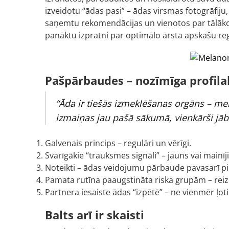
izveidotu “ādas pasi” – ādas virsmas fotogrāfi
saņemtu rekomendācijas un vienotos par tālāko 
panāktu izpratni par optimālo ārsta apskašu regu
Pašpārbaudes – nozīmīga profila
“Āda ir tiešās izmeklēšanas orgāns – me
izmaiņas jau pašā sākumā, vienkārši jābūt
Galvenais princips – regulāri un vērīgi.
Svarīgākie “trauksmes signāli” – jauns vai mainī
Noteikti – ādas veidojumu pārbaude pavasarī pi
Pamata rutīna paaugstināta riska grupām – reiz
Partnera iesaiste ādas “izpētē” – ne vienmēr ļot
Balts arī ir skaisti