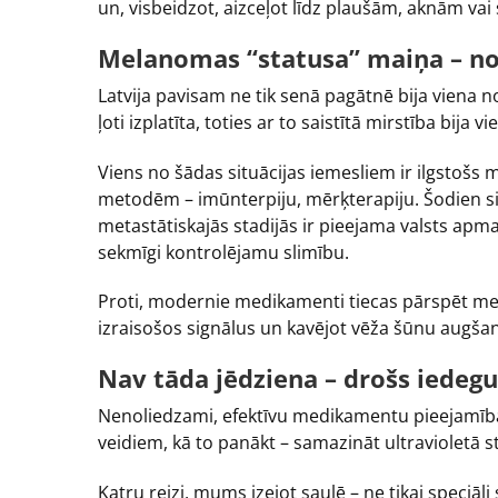
un, visbeidzot, aizceļot līdz plaušām, aknām va
Melanomas “statusa” maiņa – no 
Latvija pavisam ne tik senā pagātnē bija viena 
ļoti izplatīta, toties ar to saistītā mirstība bija
Viens no šādas situācijas iemesliem ir ilgstoš
metodēm – imūnterpiju, mērķterapiju. Šodien situ
metastātiskajās stadijās ir pieejama valsts apma
sekmīgi kontrolējamu slimību.
Proti, modernie medikamenti tiecas pārspēt mel
izraisošos signālus un kavējot vēža šūnu augšan
Nav tāda jēdziena – drošs iedeg
Nenoliedzami, efektīvu medikamentu pieejamība 
veidiem, kā to panākt – samazināt ultravioletā 
Katru reizi, mums izejot saulē – ne tikai speciāli