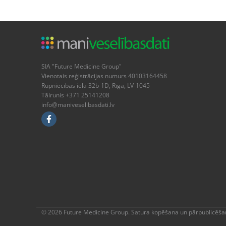
SIA "Future Medicine Group"
Vienotais reģistrācijas numurs 40103164458
Rūpniecības iela 32b-1D, Rīga, LV-1045
Tālrunis +371 25141208
info@maniveselibasdati.lv
© 2026 Future Medicine Group. Satura kopēšana un pārpublicēšan