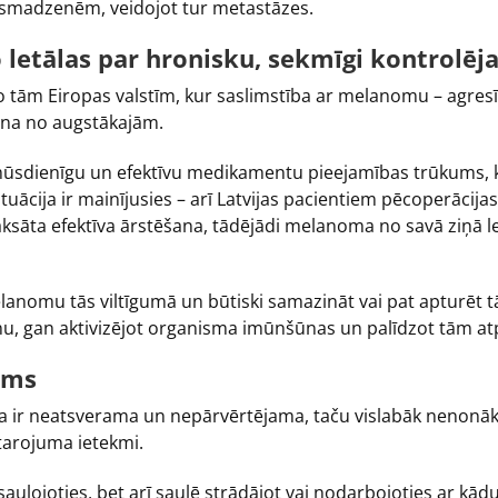
i smadzenēm, veidojot tur metastāzes.
letālas par hronisku, sekmīgi kontrolēj
no tām Eiropas valstīm, kur saslimstība ar melanomu – agre
 viena no augstākajām.
s mūsdienīgu un efektīvu medikamentu pieejamības trūkums,
ācija ir mainījusies – arī Latvijas pacientiem pēcoperācijas
ksāta efektīva ārstēšana, tādējādi melanoma no savā ziņā le
anomu tās viltīgumā un būtiski samazināt vai pat apturēt tā
u, gan aktivizējot organisma imūnšūnas un palīdzot tām atpa
ums
ir neatsverama un nepārvērtējama, taču vislabāk nenonākt lī
starojuma ietekmi.
 sauļojoties, bet arī saulē strādājot vai nodarbojoties ar kād