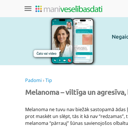
Padomi
›
Tip
Melanoma – viltīga un agresīva,
Melanoma ne tuvu nav biežāk sastopamā ādas ļ
prot maskēt un slēpt, tās it kā nav “redzamas”, 
melanoma “pārrauj” šūnas savienojošos olbaltumu