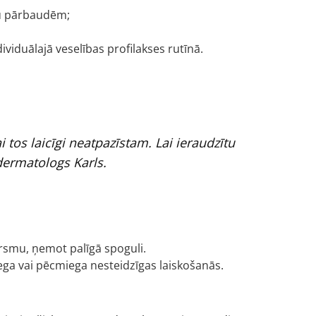
mu pārbaudēm;
viduālajā veselības profilakses rutīnā.
os laicīgi neatpazīstam. Lai ieraudzītu
 dermatologs Karls.
rsmu, ņemot palīgā spoguli.
iega vai pēcmiega nesteidzīgas laiskošanās.