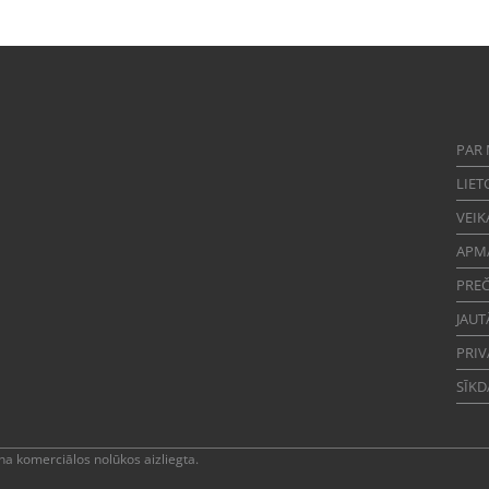
PAR
LIET
VEIK
APM
PREČ
JAUT
PRIV
SĪKD
a komerciālos nolūkos aizliegta.