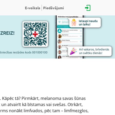
E-veikals
Piedāvājumi
. Kāpēc tā? Pirmkārt, melanoma savas šūnas
un atvairīt kā bīstamas vai svešas. Otrkārt,
pirms nonākt limfvados, pēc tam – limfmezglos,