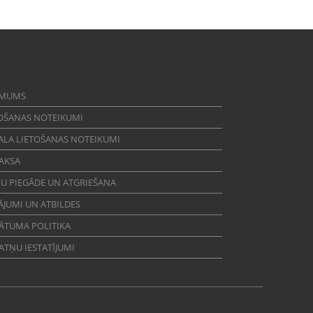
 MUMS
OŠANAS NOTEIKUMI
ALA LIETOŠANAS NOTEIKUMI
AKSA
U PIEGĀDE UN ATGRIEŠANA
ĀJUMI UN ATBILDES
ĀTUMA POLITIKA
ATŅU IESTATĪJUMI