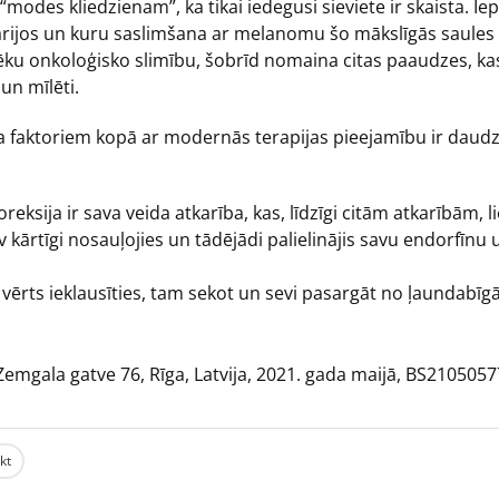
es kliedzienam”, ka tikai iedegusi sieviete ir skaista. Ie
lārijos un kuru saslimšana ar melanomu šo mākslīgās saules 
ēku onkoloģisko slimību, šobrīd nomaina citas paaudzes, kas 
un mīlēti.
ka faktoriem kopā ar modernās terapijas pieejamību ir daud
sija ir sava veida atkarība, kas, līdzīgi citām atkarībām, lie
av kārtīgi nosauļojies un tādējādi palielinājis savu endorfīn
vērts ieklausīties, tam sekot un sevi pasargāt no ļaundab
 Zemgala gatve 76, Rīga, Latvija, 2021. gada maijā, BS210505
ikt