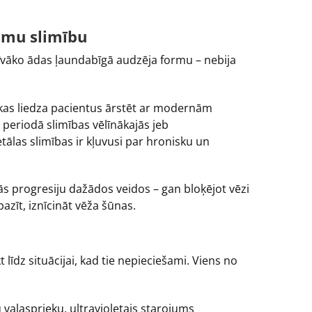
amu slimību
sīvāko ādas ļaundabīgā audzēja formu – nebija
 kas liedza pacientus ārstēt ar modernām
 periodā slimības vēlīnākajās jeb
tālas slimības ir kļuvusi par hronisku un
s progresiju dažādos veidos – gan bloķējot vēzi
zīt, iznīcināt vēža šūnas.
dz situācijai, kad tie nepieciešami. Viens no
u vaļasprieku, ultravioletais starojums