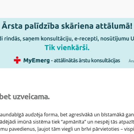
 bet uzveicama.
aundabīgā audzēja forma, bet agresīvākā un bīstamākā gan
tādējādi imūnā sistēma tiek “apmānīta” un nespēj tās atpazīt 
 pavedienus, ļaujot tām viegli un brīvi pārvietoties – vis