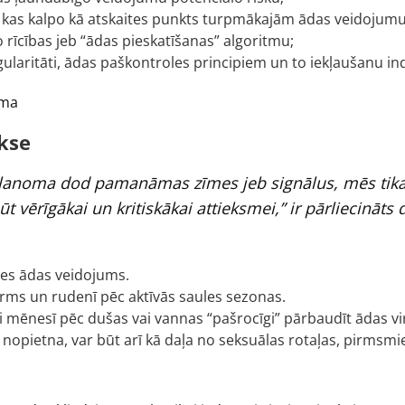
ju, kas kalpo kā atskaites punkts turpmākajām ādas veidoju
rīcības jeb “ādas pieskatīšanas” algoritmu;
laritāti, ādas paškontroles principiem un to iekļaušanu indi
kse
lanoma dod pamanāmas zīmes jeb signālus, mēs tikai t
 vērīgākai un kritiskākai attieksmei,” ir pārliecināts
jies ādas veidojums.
rms un rudenī pēc aktīvās saules sezonas.
i mēnesī pēc dušas vai vannas “pašrocīgi” pārbaudīt ādas vi
i nopietna, var būt arī kā daļa no seksuālas rotaļas, pirmsm