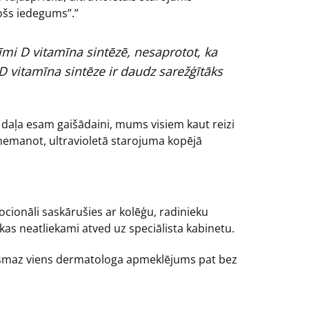
ošs iedegums”.”
mi D vitamīna sintēzē, nesaprotot, ka
vitamīna sintēze ir daudz sarežģītāks
kā daļa esam gaišādaini, mums visiem kaut reizi
 nemanot, ultravioletā starojuma kopējā
ocionāli saskārušies ar kolēģu, radinieku
as neatliekami atved uz speciālista kabinetu.
vismaz viens dermatologa apmeklējums pat bez