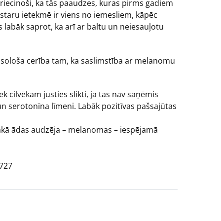
priecinoši, ka tās paaudzes, kuras pirms gadiem
staru ietekmē ir viens no iemesliem, kāpēc
labāk saprot, ka arī ar baltu un neiesauļotu
zsološa cerība tam, ka saslimstība ar melanomu
k cilvēkam justies slikti, ja tas nav saņēmis
u un serotonīna līmeni. Labāk pozitīvas pašsajūtas
īgākā ādas audzēja – melanomas – iespējamā
7727