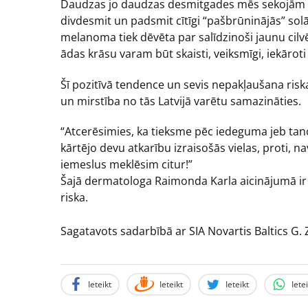
Daudzas jo daudzas desmitgades mēs sekojām “mod
divdesmit un padsmit cītīgi “pašbrūninājās” so
melanoma tiek dēvēta par salīdzinoši jaunu cilv
ādas krāsu varam būt skaisti, veiksmīgi, iekāroti 
Šī pozitīvā tendence un sevis nepakļaušana ris
un mirstība no tās Latvijā varētu samazināties.
“Atcerēsimies, ka tieksme pēc iedeguma jeb tanorek
kārtējo devu atkarību izraisošās vielas, proti, n
iemeslus meklēsim citur!”
Šajā dermatologa Raimonda Karla aicinājumā ir 
riska.
Sagatavots sadarbībā ar SIA Novartis Baltics G.
Ieteikt
Ieteikt
Ieteikt
Iete