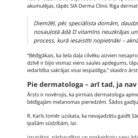
akumulējas, tāpēc SIA Derma Clinic Riga dermat
Diemžēl, pēc speciālista domām, daudzi 
nosauļotā ādā D vitamīns neuzkrājas un
process, kurā iesaistīti nopietnāki – akn
“Bēdīgākais, ka liela daļa cilvēku aizvien nesap
dzīvē ir bijis vismaz viens saules apdegums, tā
iedarbība sakrājas visai iespaidīga,” skaidro ār
Pie dermatologa – arī tad, ja nav
Ārsts ir novērojis, ka pirmais dermatologa apmek
bēdīgajām melanomas pieredzēm. Šādos gadījumos
R. Karls tomēr uzskata, ka nevajadzētu gaidīt
īpašām sūdzībām, lai:
izrunātos, pārbaudītos un noskaidrotu savu ād