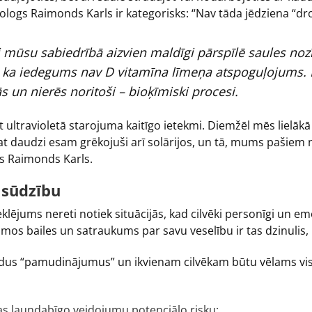
ologs Raimonds Karls ir kategorisks: “Nav tāda jēdziena “dr
mūsu sabiedrībā aizvien maldīgi pārspīlē saules nozī
 ka iedegums nav D vitamīna līmeņa atspoguļojums. D 
ās un nierēs noritoši – bioķīmiski procesi.
rot ultravioletā starojuma kaitīgo ietekmi. Diemžēl mēs lielā
pat daudzi esam grēkojuši arī solārijos, un tā, mums pašiem
sts Raimonds Karls.
 sūdzību
lējums nereti notiek situācijās, kad cilvēki personīgi un em
 bailes un satraukums par savu veselību ir tas dzinulis, k
 šādus “pamudinājumus” un ikvienam cilvēkam būtu vēlams 
as ļaundabīgo veidojumu potenciālo risku;