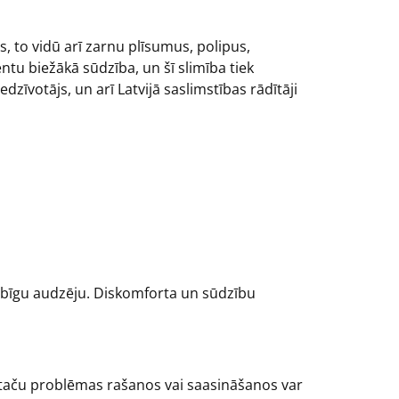
, to vidū arī zarnu plīsumus, polipus,
ntu biežākā sūdzība, un šī slimība tiek
zīvotājs, un arī Latvijā saslimstības rādītāji
bīgu audzēju. Diskomforta un sūdzību
i, taču problēmas rašanos vai saasināšanos var