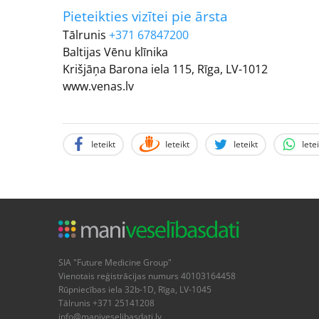
Pieteikties vizītei pie ārsta
Tālrunis
+371 67847200
Baltijas Vēnu klīnika
Krišjāņa Barona iela 115, Rīga, LV-1012
www.venas.lv
Ieteikt
Ieteikt
Ieteikt
Iete
SIA "Future Medicine Group"
Vienotais reģistrācijas numurs 40103164458
Rūpniecības iela 32b-1D, Rīga, LV-1045
Tālrunis +371 25141208
info@maniveselibasdati.lv