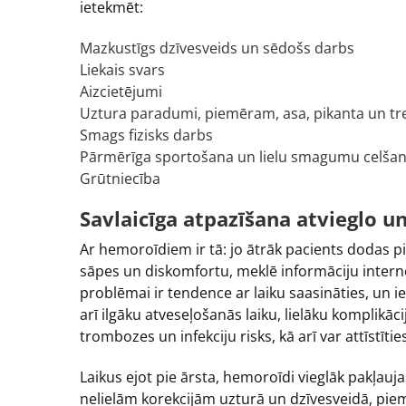
ietekmēt:
Mazkustīgs dzīvesveids un sēdošs darbs
Liekais svars
Aizcietējumi
Uztura paradumi, piemēram, asa, pikanta un trek
Smags fizisks darbs
Pārmērīga sportošana un lielu smagumu celša
Grūtniecība
Savlaicīga atpazīšana atvieglo u
Ar hemoroīdiem ir tā: jo ātrāk pacients dodas p
sāpes un diskomfortu, meklē informāciju inte
problēmai ir tendence ar laiku saasināties, un 
arī ilgāku atveseļošanās laiku, lielāku komplikā
trombozes un infekciju risks, kā arī var attīstīti
Laikus ejot pie ārsta, hemoroīdi vieglāk pakļauj
nelielām korekcijām uzturā un dzīvesveidā, pie