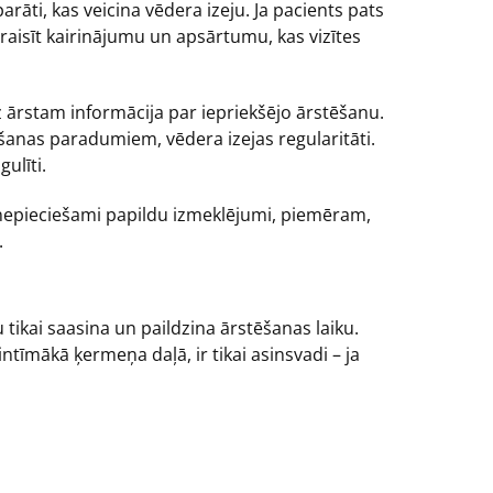
rāti, kas veicina vēdera izeju. Ja pacients pats
izraisīt kairinājumu un apsārtumu, kas vizītes
dz ārstam informācija par iepriekšējo ārstēšanu.
ēšanas paradumiem, vēdera izejas regularitāti.
ulīti.
 nepieciešami papildu izmeklējumi, piemēram,
.
tikai saasina un paildzina ārstēšanas laiku.
ntīmākā ķermeņa daļā, ir tikai asinsvadi – ja