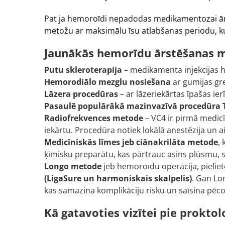
Pat ja hemoroīdi nepadodas medikamentozai ārst
metožu ar maksimālu īsu atlabšanas periodu, ku
Jaunākās hemorīdu ārstēšanas 
Putu skleroterapija
– medikamenta injekcijas h
Hemorodiālo mezglu nosiešana
ar gumijas gre
Lāzera procedūras
– ar lāzeriekārtas īpašas ie
Pasaulē populārākā mazinvazīvā procedūra
Radiofrekvences metode
– VC4 ir pirmā medicī
iekārtu. Procedūra notiek lokālā anestēzija un a
Medicīniskās līmes jeb ciānakrilāta metode
,
ķīmisku preparātu, kas pārtrauc asins plūsmu, s
Longo metode
jeb hemoroīdu operācija, pieliet
(LigaSure un harmoniskais skalpelis)
. Gan Lo
kas samazina komplikāciju risku un saīsina pēco
Kā gatavoties vizītei pie proktol