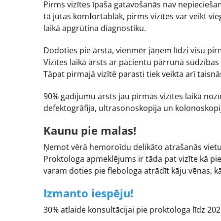
Pirms vizītes īpaša gatavošanās nav nepieciešama
tā jūtas komfortablāk, pirms vizītes var veikt vie
laikā apgrūtina diagnostiku.
Dodoties pie ārsta, vienmēr jāņem līdzi visu pirm
Vizītes laikā ārsts ar pacientu pārrunā sūdzības
Tāpat pirmajā vizītē parasti tiek veikta arī tais
90% gadījumu ārsts jau pirmās vizītes laikā no
defektogrāfija, ultrasonoskopija un kolonoskopij
Kaunu pie malas!
Ņemot vērā hemoroīdu delikāto atrašanās vietu, 
Proktologa apmeklējums ir tāda pat vizīte kā pie
varam doties pie flebologa atrādīt kāju vēnas, k
Izmanto iespēju!
30% atlaide konsultācijai pie proktologa līdz 2