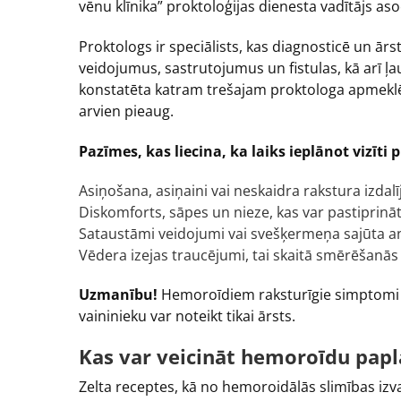
vēnu klīnika” proktoloģijas dienesta vadītājs as
Proktologs ir speciālists, kas diagnosticē un ār
veidojumus, sastrutojumus un fistulas, kā arī ļa
konstatēta katram trešajam proktologa apmeklētāja
arvien pieaug.
Pazīmes, kas liecina, ka laiks ieplānot vizīti 
Asiņošana, asiņaini vai neskaidra rakstura izdal
Diskomforts, sāpes un nieze, kas var pastiprinā
Sataustāmi veidojumi vai svešķermeņa sajūta an
Vēdera izejas traucējumi, tai skaitā smērēšanā
Uzmanību!
Hemoroīdiem raksturīgie simptomi 
vaininieku var noteikt tikai ārsts.
Kas var veicināt hemoroīdu papl
Zelta receptes, kā no hemoroidālās slimības izva