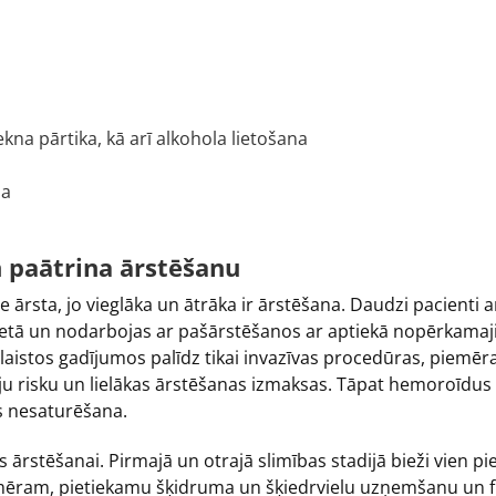
na pārtika, kā arī alkohola lietošana
na
n paātrina ārstēšanu
ie ārsta, jo vieglāka un ātrāka ir ārstēšana. Daudzi pacient
rnetā un nodarbojas ar pašārstēšanos ar aptiekā nopērkam
ielaistos gadījumos palīdz tikai invazīvas procedūras, piemē
ciju risku un lielākas ārstēšanas izmaksas. Tāpat hemoroīdus 
es nesaturēšana.
as ārstēšanai. Pirmajā un otrajā slimības stadijā bieži vien
mēram, pietiekamu šķidruma un šķiedrvielu uzņemšanu un fiz