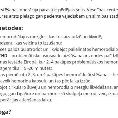
ēšanai, operācija parasti ir pēdējais solis. Veselības cent
ras ārsts pielāgo gan pacienta vajadzībām un slimības stadi
metodes:
emorodiālajos mezglos, kas tos aizaudzē un likvidē;
dzenu, kas veicina to izzušanu;
rīces palīdzību atrodot un likvidējot palielinātos hemorodiāl
 THD
– problemātisko asinsvadu aizšūšana ar zondes palīdzību
nas iestāde Eiropā, kur 2.-4.pakāpes problemātiskos hemoroī
izņem tikai 15 -20 minūtes;
 kas piemērota 2.,3. un 4.pakāpes hemoroīdu ārstēšanai – he
avelk hemorīda kapsulu un tas pēc laika izzūd.
ojot cirkulāro šuvēju un hemorodiālo mezglu likvidēšana, a
ngo, gan LigaSure un harmoniskā skalpeļa metodi veic, izm
perācijas atlabšanas laiku.
oga?