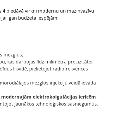
rs 4 piedāvā virkni modernu un mazinvazīvu
jai, gan budžeta iespējām.
os mezglus;
, kas darbojas līdz milimetra precizitātei;
dus likvidē, pielietojot radiofrekvences
morodiālajos mezglos injekciju veidā ievada
r
modernajām elektrokolgulācijas ierīcēm
antojot jaunākos tehnoloģiskos sasniegumus,