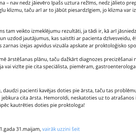
 – nav nedz jāievēro īpašs uztura režīms, nedz jālieto prepa
glu klizmu, taču arī ar to jābūt piesardzīgiem, jo klizma var 
s tam veikto izmeklējumu rezultāti, ja tādi ir, kā arī jāsnie
 un uzdod jautājumus, kas saistīti ar pacienta dzīvesveidu, 
nās zarnas izejas apvidus vizuāla apskate ar proktoloģisko spog
zīmē ārstēšanas plānu, taču dažkārt diagnozes precizēšanai
a vai vizīte pie cita speciālista, piemēram, gastroenterologa
daudzi pacienti kavējas doties pie ārsta, taču tas problēmu 
 jebkura cita ārsta. Hemoroīdi, neskatoties uz to atrašanos i
āpēc kautrēties doties pie proktologa!
021.gada 31.maijam,
vairāk uzzini šeit