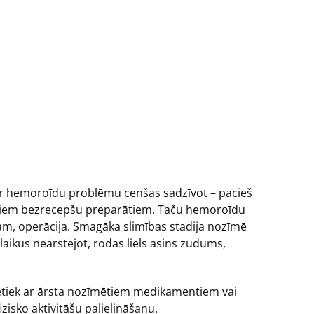
i ar hemoroīdu problēmu cenšas sadzīvot – pacieš
ajiem bezrecepšu preparātiem. Taču hemoroīdu
ram, operācija. Smagāka slimības stadija nozīmē
laikus neārstējot, rodas liels asins zudums,
 pietiek ar ārsta nozīmētiem medikamentiem vai
isko aktivitāšu palielināšanu.