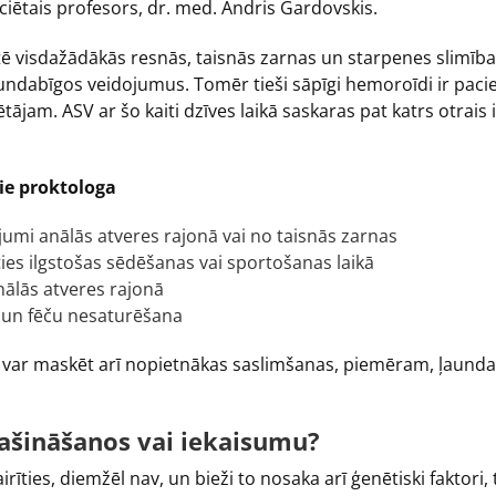
ociētais profesors, dr. med. Andris Gardovskis.
stē visdažādākās resnās, taisnās zarnas un starpenes slimības
undabīgos veidojumus. Tomēr tieši sāpīgi hemoroīdi ir pacie
m. ASV ar šo kaiti dzīves laikā saskaras pat katrs otrais ied
pie proktologa
ījumi anālās atveres rajonā vai no taisnās zarnas
ties ilgstošas sēdēšanas vai sportošanas laikā
ālās atveres rajonā
s un fēču nesaturēšana
var maskēt arī nopietnākas saslimšanas, piemēram, ļaunda
ašināšanos vai iekaisumu?
irīties, diemžēl nav, un bieži to nosaka arī ģenētiski faktor