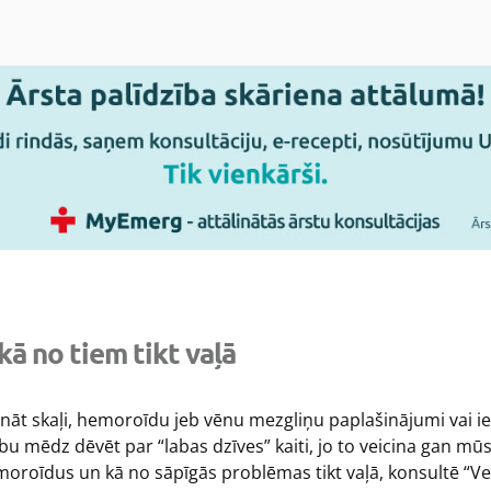
kā no tiem tikt vaļā
runāt skaļi, hemoroīdu jeb vēnu mezgliņu paplašinājumi vai i
u mēdz dēvēt par “labas dzīves” kaiti, jo to veicina gan mūs
moroīdus un kā no sāpīgās problēmas tikt vaļā, konsultē “Ves