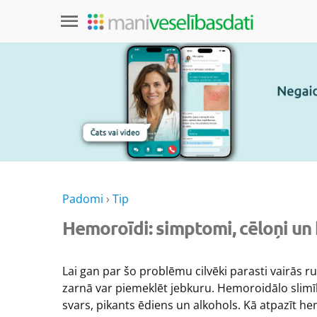
Padomi
›
Tip
Hemoroīdi: simptomi, cēloņi un 
Lai gan par šo problēmu cilvēki parasti vairās 
zarnā var piemeklēt jebkuru. Hemoroidālo slimīb
svars, pikants ēdiens un alkohols. Kā atpazīt he