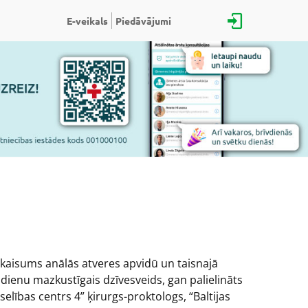
E-veikals
Piedāvājumi
ekaisums anālās atveres apvidū un taisnajā
dienu mazkustīgais dzīvesveids, gan palielināts
elības centrs 4” ķirurgs-proktologs, “Baltijas