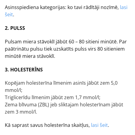
Asinsspiediena kategorijas: ko tavi rādītāji nozīmē,
lasi
šeit
.
2. PULSS
Pulsam miera stāvoklī jābūt 60 – 80 sitieni minūtē. Par
paātrinātu pulsu tiek uzskatīts pulss virs 80 sitieniem
minūtē miera stāvoklī.
3. HOLESTERĪNS
Kopējam holesterīna līmenim asinīs jābūt zem 5,0
mmol/l;
Triglicerīdu līmenim jābūt zem 1,7 mmol/l;
Zema blīvuma (ZBL) jeb sliktajam holesterīnam jābūt
zem 3 mmol/l.
Kā saprast savus holesterīna skaitļus,
lasi šeit
.