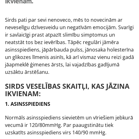
ikvienam.
Sirds pati par sevi nenoveco, mēs to novecinām ar
neveselīgu dzīvesveidu un negatīvām emocijām. Svarīgi
ir savlaicīgi prast atpazīt slimību simptomus un
neatstāt tos bez ievērības. Tāpēc regulāri jāmēra
asinsspiediens, jāpārbauda pulss, jānosaka holesterīna
un glikozes līmenis asinīs, kā arī vismaz vienu reizi gadā
jāapmeklē ģimenes ārsts, lai vajadzības gadījumā
uzsāktu ārstēšanu.
SIRDS VESELĪBAS SKAITĻI, KAS JĀZINA
IKVIENAM:
1. ASINSSPIEDIENS
Normāls asinsspiediens sievietēm un vīriešiem jebkurā
vecumā ir 120/80mmHg. Par paaugstinātu tiek
uzskatīts asinsspiediens virs 140/90 mmHg.