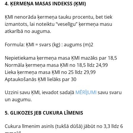
4. ĶERMEŅA MASAS INDEKSS (ĶMI)
ĶMI nenorāda ķermeņa tauku procentu, bet tiek
izmantots, lai noteiktu “veselīgu” ķermeņa masu
atkarībā no auguma.
Formula: ĶMI = svars (kg) : augums (m)2
Nepietiekama ķermeņa masa ĶMI mazāks par 18,5
Normāla ķermeņa masa ĶMI no 18,5 līdz 24,99
Lieka ķermeņa masa ĶMI no 25 līdz 29,99
Aptaukošanās ĶMI lielāks par 30
Uzzini savu ĶMI, ievadot sadaļā
MĒRĪJUMI
savu svaru
un augumu.
5. GLIKOZES JEB CUKURA LĪMENIS
Cukura līmenim asinīs (tukšā dūšā) jābūt no 3,3 līdz 6