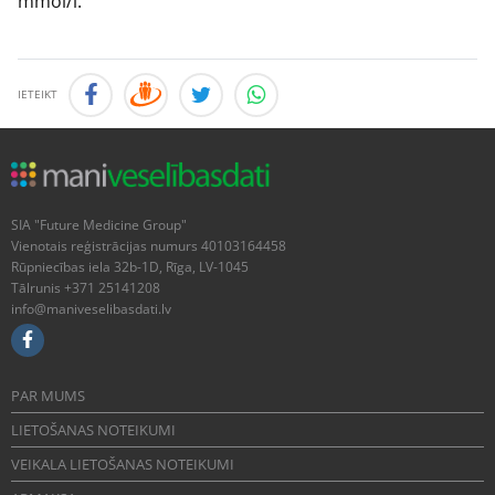
mmol/l.
IETEIKT
SIA "Future Medicine Group"
Vienotais reģistrācijas numurs 40103164458
Rūpniecības iela 32b-1D, Rīga, LV-1045
Tālrunis +371 25141208
info@maniveselibasdati.lv
PAR MUMS
LIETOŠANAS NOTEIKUMI
VEIKALA LIETOŠANAS NOTEIKUMI