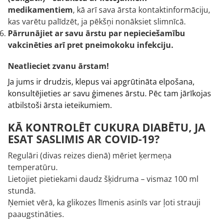
medikamentiem
, kā arī sava ārsta kontaktinformāciju,
kas varētu palīdzēt, ja pēkšņi nonāksiet slimnīcā.
Pārrunājiet ar savu ārstu par nepieciešamību
vakcinēties arī pret pneimokoku infekciju.
Neatlieciet zvanu ārstam!
Ja jums ir drudzis, klepus vai apgrūtināta elpošana,
konsultējieties ar savu ģimenes ārstu. Pēc tam jārīkojas
atbilstoši ārsta ieteikumiem.
KĀ KONTROLĒT CUKURA DIABĒTU, JA
ESAT SASLIMIS AR COVID-19?
Regulāri (divas reizes dienā) mēriet ķermeņa
temperatūru.
Lietojiet pietiekami daudz šķidruma – vismaz 100 ml
stundā.
Ņemiet vērā, ka glikozes līmenis asinīs var ļoti strauji
paaugstināties.