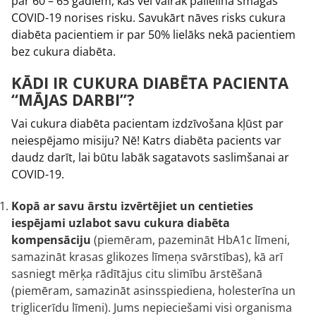
par 60 – 65 gadiem, kas vēl vairāk palielina smagas
COVID-19 norises risku. Savukārt nāves risks cukura
diabēta pacientiem ir par 50% lielāks nekā pacientiem
bez cukura diabēta.
KĀDI IR CUKURA DIABĒTA PACIENTA
“MĀJAS DARBI”?
Vai cukura diabēta pacientam izdzīvošana kļūst par
neiespējamo misiju? Nē! Katrs diabēta pacients var
daudz darīt, lai būtu labāk sagatavots saslimšanai ar
COVID-19.
Kopā ar savu ārstu izvērtējiet un centieties
iespējami uzlabot savu cukura diabēta
kompensāciju
(piemēram, pazemināt HbA1c līmeni,
samazināt krasas glikozes līmeņa svārstības), kā arī
sasniegt mērķa rādītājus citu slimību ārstēšanā
(piemēram, samazināt asinsspiediena, holesterīna un
triglicerīdu līmeni). Jums nepieciešami visi organisma