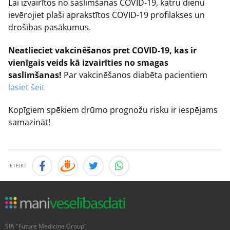
Lai izvairītos no saslimšanas COVID-19, katru dienu
ievērojiet plaši aprakstītos COVID-19 profilakses un
drošības pasākumus.
Neatlieciet vakcinēšanos pret COVID-19, kas ir
vienīgais veids kā izvairīties no smagas
saslimšanas!
Par vakcinēšanos diabēta pacientiem
lasiet šeit
Kopīgiem spēkiem drūmo prognožu risku ir iespējams
samazināt!
IETEIKT
SIA "Future Medicine Group"