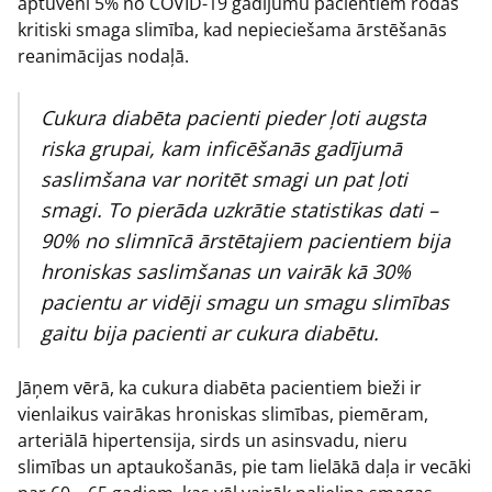
aptuveni 5% no COVID-19 gadījumu pacientiem rodas
kritiski smaga slimība, kad nepieciešama ārstēšanās
reanimācijas nodaļā.
Cukura diabēta pacienti pieder ļoti augsta
riska grupai, kam inficēšanās gadījumā
saslimšana var noritēt smagi un pat ļoti
smagi. To pierāda uzkrātie statistikas dati –
90% no slimnīcā ārstētajiem pacientiem bija
hroniskas saslimšanas un vairāk kā 30%
pacientu ar vidēji smagu un smagu slimības
gaitu bija pacienti ar cukura diabētu.
Jāņem vērā, ka cukura diabēta pacientiem bieži ir
vienlaikus vairākas hroniskas slimības, piemēram,
arteriālā hipertensija, sirds un asinsvadu, nieru
slimības un aptaukošanās, pie tam lielākā daļa ir vecāki