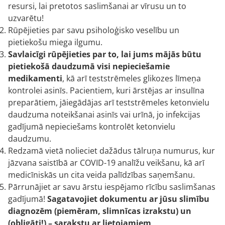
resursi, lai pretotos saslimšanai ar vīrusu un to
uzvarētu!
Rūpējieties par savu psiholoģisko veselību un
pietiekošu miega ilgumu.
Savlaicīgi rūpējieties par to, lai jums mājās būtu
pietiekošā daudzumā visi nepieciešamie
medikamenti
, kā arī teststrēmeles glikozes līmeņa
kontrolei asinīs. Pacientiem, kuri ārstējas ar insulīna
preparātiem, jāiegādājas arī teststrēmeles ketonvielu
daudzuma noteikšanai asinīs vai urīnā, jo infekcijas
gadījumā nepieciešams kontrolēt ketonvielu
daudzumu.
Redzamā vietā nolieciet dažādus tālruņa numurus, kur
jāzvana saistībā ar COVID-19 analīžu veikšanu, kā arī
medicīniskās un cita veida palīdzības saņemšanu.
Pārrunājiet ar savu ārstu iespējamo rīcību saslimšanas
gadījumā!
Sagatavojiet dokumentu ar jūsu slimību
diagnozēm (piemēram, slimnīcas izrakstu) un
(obligāti!) – sarakstu ar lietojamiem