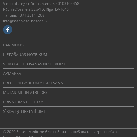
Vienotais reģistrācijas numurs 40103164458
Rūpniecības iela 32b-1D, Rīga, LV-1045
Tālrunis +371 25141208
info@maniveselibasdati.lv
PAR MUMS
LIETOŠANAS NOTEIKUMI
VEIKALA LIETOŠANAS NOTEIKUMI
APMAKSA
PREČU PIEGĀDE UN ATGRIEŠANA
JAUTĀJUMI UN ATBILDES
PRIVĀTUMA POLITIKA
SĪKDATŅU IESTATĪJUMI
© 2026 Future Medicine Group. Satura kopēšana un pārpublicēšana