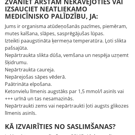
ZVANIET ĀRSTAM NEKAVĒJOTIES VAI
IZSAUCIET NEATLIEKAMO
MEDICĪNISKO PALĪDZĪBU, JA:
Jums ir organisma atūdeņošanās pazīmes, piemēram,
mutes kalšana, slāpes, sasprēgājušas lūpas.
Izteikti paaugstināta ķermeņa temperatūra. Ļoti slikta
pašsajūta.
Nepārtraukta slikta dūša, vemšana un nespēja uzņemt
šķidrumu.
Nepārtraukta caureja.
Nepārejošas sāpes vēderā.
Paātrināta elpošana.
Ketonvielu līmenis augstāks par 1,5 mmol/l asinīs vai
+++ urīnā un tas nesamazinās.
Nepārtraukti zems vai nepārtraukti ļoti augsts glikozes
līmenis asinīs.
KĀ IZVAIRĪTIES NO SASLIMŠANAS?