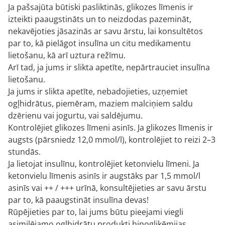
Ja pašsajūta būtiski pasliktinās, glikozes līmenis ir
izteikti paaugstināts un to neizdodas pazemināt,
nekavējoties jāsazinās ar savu ārstu, lai konsultētos
par to, kā pielāgot insulīna un citu medikamentu
lietošanu, kā arī uztura režīmu.
Arī tad, ja jums ir slikta apetīte, nepārtrauciet insulīna
lietošanu.
Ja jums ir slikta apetīte, nebadojieties, uzņemiet
ogļhidrātus, piemēram, maziem malciņiem saldu
dzērienu vai jogurtu, vai saldējumu.
Kontrolējiet glikozes līmeni asinīs. Ja glikozes līmenis ir
augsts (pārsniedz 12,0 mmol/l), kontrolējiet to reizi 2–3
stundās.
Ja lietojat insulīnu, kontrolējiet ketonvielu līmeni. Ja
ketonvielu līmenis asinīs ir augstāks par 1,5 mmol/l
asinīs vai ++ / +++ urīnā, konsultējieties ar savu ārstu
par to, kā paaugstināt insulīna devas!
Rūpējieties par to, lai jums būtu pieejami viegli
asimilējamo ogļhidrātu produkti hipoglikēmijas