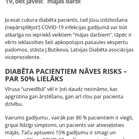
19, bet jāveic “mājas darbi”
Ja esat cukura diabēta pacients, tad jūsu izdzīvošana
(nepārspīlējot!) COVID-19 infekcijas gadījumā var būt
atkarīga no iepriekš veiktiem “mājas darbiem”, tāpēc ir
vērts ieklausīties šeit apkopotajos pasaules ekspertu
padomos, stāsta J.Butikova, Latvijas Diabēta asociācijas
viceprezidente.
DIABĒTA PACIENTIEM NĀVES RISKS –
PAR 50% LIELĀKS
Vīrusa “uzvedībā” vēl ir ļoti daudz nezināmo, kas
apgrūtina gan ārstēšanu, gan arī cīņu par pacienta
dzīvību.
Vairums gadījumu , vairāk par 80 % pacientiem ir viegli,
gripai līdzīgi simptomi, un pacients var atveseļoties
mājās. Taču aptuveni 15% gadījumu ir smagi un