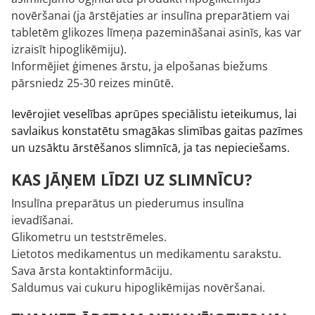
novēršanai (ja ārstējaties ar insulīna preparātiem vai
tabletēm glikozes līmeņa pazemināšanai asinīs, kas var
izraisīt hipoglikēmiju).
Informējiet ģimenes ārstu, ja elpošanas biežums
pārsniedz 25-30 reizes minūtē.
Ievērojiet veselības aprūpes speciālistu ieteikumus, lai
savlaikus konstatētu smagākas slimības gaitas pazīmes
un uzsāktu ārstēšanos slimnīcā, ja tas nepieciešams.
KAS JĀŅEM LĪDZI UZ SLIMNĪCU?
Insulīna preparātus un piederumus insulīna
ievadīšanai.
Glikometru un teststrēmeles.
Lietotos medikamentus un medikamentu sarakstu.
Sava ārsta kontaktinformāciju.
Saldumus vai cukuru hipoglikēmijas novēršanai.