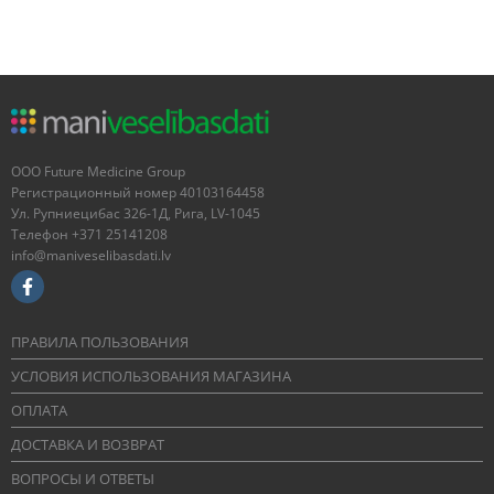
OOO Future Medicine Group
Регистрационный номер 40103164458
Ул. Рупниецибас 32б-1Д, Рига, LV-1045
Телефон +371 25141208
info@maniveselibasdati.lv
ПРАВИЛА ПОЛЬЗОВАНИЯ
УСЛОВИЯ ИСПОЛЬЗОВАНИЯ МАГАЗИНА
ОПЛАТА
ДОСТАВКА И ВОЗВРАТ
ВОПРОСЫ И ОТВЕТЫ