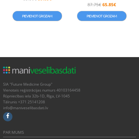
87.75
€
65.85
€
PIEVIENOT GROZAM
PIEVIENOT GROZAM
SIA "Future Medicine Group"
Vienotais reģistrācijas numurs 40103164458
Rūpniecības iela 32b-1D, Rīga, LV-1045
Tālrunis +371 25141208
info@maniveselibasdati.lv
PAR MUMS