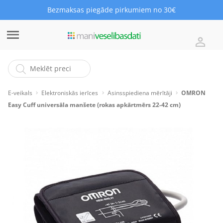
Bezmaksas piegāde pirkumiem no 30€
E-veikals
Elektroniskās ierīces
Asinsspiediena mērītāji
OMRON
Easy Cuff universāla manšete (rokas apkārtmērs 22-42 cm)