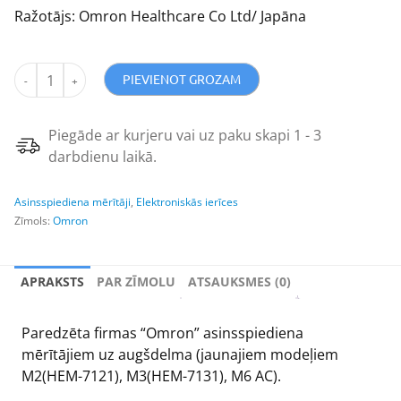
Ražotājs: Omron Healthcare Co Ltd/ Japāna
PIEVIENOT GROZAM
Piegāde ar kurjeru vai uz paku skapi 1 - 3
darbdienu laikā.
Asinsspiediena mērītāji
,
Elektroniskās ierīces
Zīmols:
Omron
APRAKSTS
PAR ZĪMOLU
ATSAUKSMES (0)
Paredzēta firmas “Omron” asinsspiediena
mērītājiem uz augšdelma (jaunajiem modeļiem
M2(HEM-7121), M3(HEM-7131), M6 AC).