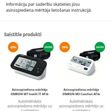
Informāciju par saderību skatieties jūsu
asinsspiediena mērītāja lietošanas instrukcijā.
Saistītie produkti
-25%
-25%
Asinsspiediena mērītājs
Asinsspiediena mērītājs
OMRON M7 Intelli IT AFib
OMRON M3 Comfort AFib
Automātiskais
Automātiskais
asinsspiediena mērītājs uz
asinsspiediena mērītājs uz
augšdelma
augšdelma