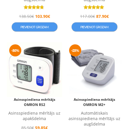
Novērtēts
Novērtēts ar
138.50
€
103.90
€
117.00
€
87.90
€
ar
5.00
4.50
no 5
no 5
PIEVIENOT GROZAM
PIEVIENOT GROZAM
-30%
-25%
Asinsspiediena mērītājs
Asinsspiediena mērītājs
OMRON RS2
OMRON M2+
Asinsspiediena mērītājs uz
Automātiskais
apakšdelma
asinsspiediena mērītājs uz
augšdelma
85.50
€
59.85
€