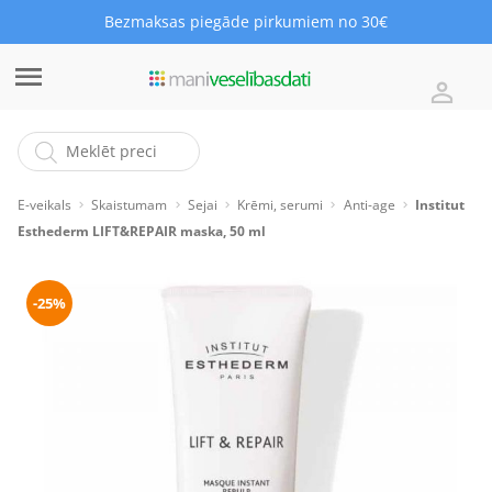
Bezmaksas piegāde pirkumiem no 30€
E-veikals
Skaistumam
Sejai
Krēmi, serumi
Anti-age
Institut
Esthederm LIFT&REPAIR maska, 50 ml
-25%