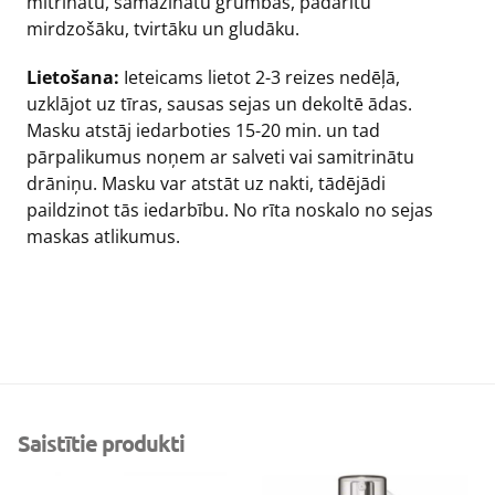
mitrinātu, samazinātu grumbas, padarītu
mirdzošāku, tvirtāku un gludāku.
Lietošana:
Ieteicams lietot 2-3 reizes nedēļā,
uzklājot uz tīras, sausas sejas un dekoltē ādas.
Masku atstāj iedarboties 15-20 min. un tad
pārpalikumus noņem ar salveti vai samitrinātu
drāniņu. Masku var atstāt uz nakti, tādējādi
paildzinot tās iedarbību. No rīta noskalo no sejas
maskas atlikumus.
Saistītie produkti