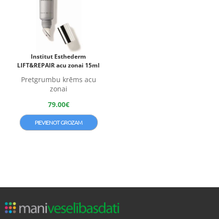
Institut Esthederm
LIFT&REPAIR acu zonai 15ml
Pretgrumbu krēms acu
zonai
79.00
€
PIEVIENOT GROZAM