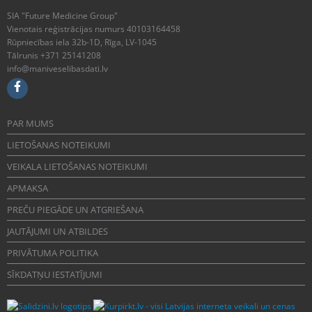
SIA "Future Medicine Group"
Vienotais reģistrācijas numurs 40103164458
Rūpniecības iela 32b-1D, Rīga, LV-1045
Tālrunis +371 25141208
info@maniveselibasdati.lv
PAR MUMS
LIETOŠANAS NOTEIKUMI
VEIKALA LIETOŠANAS NOTEIKUMI
APMAKSA
PREČU PIEGĀDE UN ATGRIEŠANA
JAUTĀJUMI UN ATBILDES
PRIVĀTUMA POLITIKA
SĪKDATŅU IESTATĪJUMI