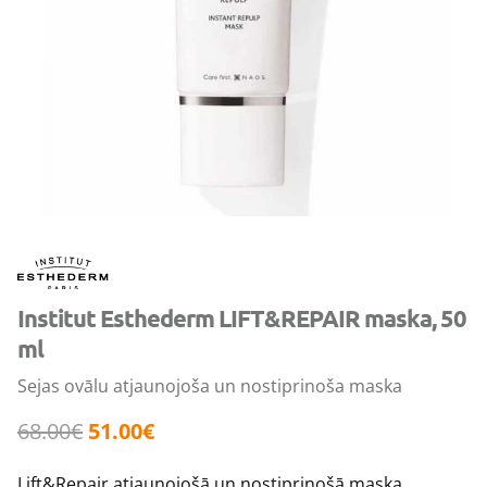
Institut Esthederm LIFT&REPAIR maska, 50
ml
Sejas ovālu atjaunojoša un nostiprinoša maska
68.00
€
51.00
€
Lift&Repair atjaunojošā un nostiprinošā maska