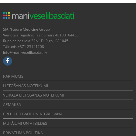
SIA "Future Medicine Group"
Vienotais reģistrācijas numurs 40103164458
Rūpniecības iela 32b-1D, Rīga, LV-1045
Tālrunis +371 25141208
info@maniveselibasdati.lv
PAR MUMS
LIETOŠANAS NOTEIKUMI
VEIKALA LIETOŠANAS NOTEIKUMI
APMAKSA
PREČU PIEGĀDE UN ATGRIEŠANA
JAUTĀJUMI UN ATBILDES
PRIVĀTUMA POLITIKA