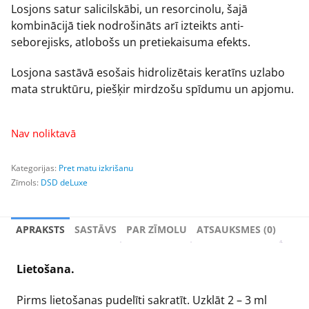
Losjons satur salicilskābi, un resorcinolu, šajā
kombinācijā tiek nodrošināts arī izteikts anti-
seborejisks, atlobošs un pretiekaisuma efekts.
Losjona sastāvā esošais hidrolizētais keratīns uzlabo
mata struktūru, piešķir mirdzošu spīdumu un apjomu.
Nav noliktavā
Kategorijas:
Pret matu izkrišanu
Zīmols:
DSD deLuxe
APRAKSTS
SASTĀVS
PAR ZĪMOLU
ATSAUKSMES (0)
Lietošana.
Pirms lietošanas pudelīti sakratīt. Uzklāt 2 – 3 ml