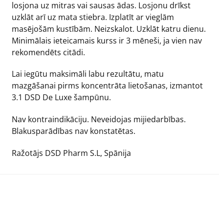
losjona uz mitras vai sausas ādas. Losjonu drīkst
uzklāt arī uz mata stiebra. Izplatīt ar vieglām
masējošām kustībām. Neizskalot. Uzklāt katru dienu.
Minimālais ieteicamais kurss ir 3 mēneši, ja vien nav
rekomendēts citādi.
Lai iegūtu maksimāli labu rezultātu, matu
mazgāšanai pirms koncentrāta lietošanas, izmantot
3.1 DSD De Luxe šampūnu.
Nav kontraindikāciju. Neveidojas mijiedarbības.
Blakusparādības nav konstatētas.
Ražotājs DSD Pharm S.L, Spānija