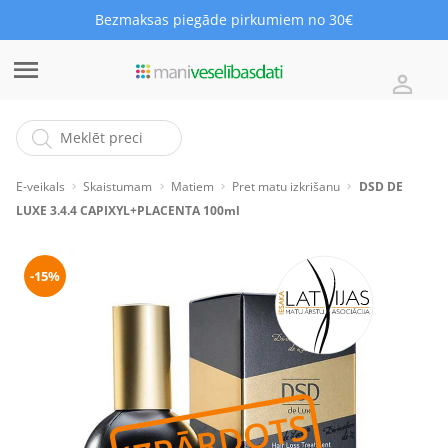
Bezmaksas piegāde pirkumiem no 30€
E-veikals
Skaistumam
Matiem
Pret matu izkrišanu
DSD DE
LUXE 3.4.4 CAPIXYL+PLACENTA 100ml
-15%