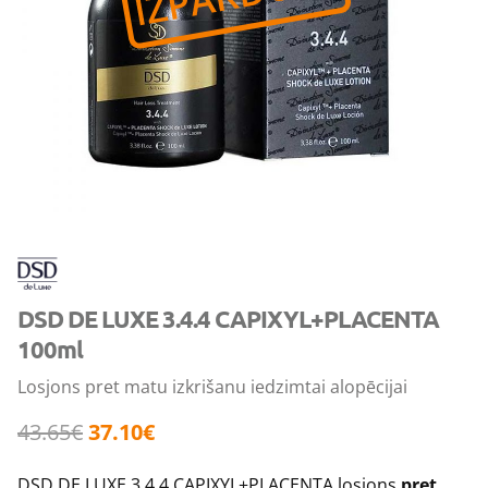
DSD DE LUXE 3.4.4 CAPIXYL+PLACENTA
100ml
Losjons pret matu izkrišanu iedzimtai alopēcijai
43.65
€
37.10
€
DSD DE LUXE 3.4.4 CAPIXYL+PLACENTA losjons
pret