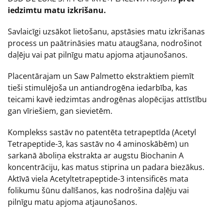
iedzimtu matu izkrišanu.
Savlaicīgi uzsākot lietošanu, apstāsies matu izkrišanas
process un paātrināsies matu ataugšana, nodrošinot
daļēju vai pat pilnīgu matu apjoma atjaunošanos.
Placentārajam un Saw Palmetto ekstraktiem piemīt
tieši stimulējoša un antiandrogēna iedarbība, kas
teicami kavē iedzimtas androgēnas alopēcijas attīstību
gan vīriešiem, gan sievietēm.
Komplekss sastāv no patentēta tetrapeptīda (Acetyl
Tetrapeptide-3, kas sastāv no 4 aminoskābēm) un
sarkanā āboliņa ekstrakta ar augstu Biochanin A
koncentrāciju, kas matus stiprina un padara biezākus.
Aktīvā viela Acetyltetrapeptide-3 intensificēs mata
folikumu šūnu dalīšanos, kas nodrošina daļēju vai
pilnīgu matu apjoma atjaunošanos.