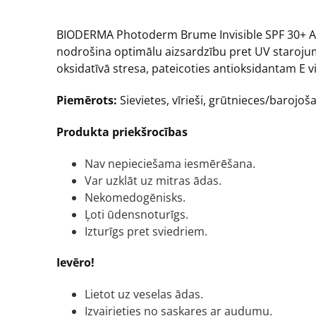
BIODERMA Photoderm Brume Invisible SPF 30+ Ant
nodrošina optimālu aizsardzību pret UV starojum
oksidatīvā stresa, pateicoties antioksidantam E 
Piemērots:
Sievietes, vīrieši, grūtnieces/barojo
Produkta priekšrocības
Nav nepieciešama iesmērēšana.
Var uzklāt uz mitras ādas.
Nekomedogēnisks.
Ļoti ūdensnoturīgs.
Izturīgs pret sviedriem.
Ievēro!
Lietot uz veselas ādas.
Izvairieties no saskares ar audumu.