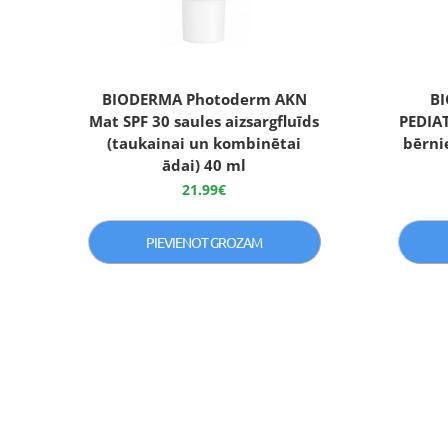
BIODERMA Photoderm AKN
B
Mat SPF 30 saules aizsargfluīds
PEDIAT
(taukainai un kombinētai
bērni
ādai) 40 ml
21.99
€
PIEVIENOT GROZAM