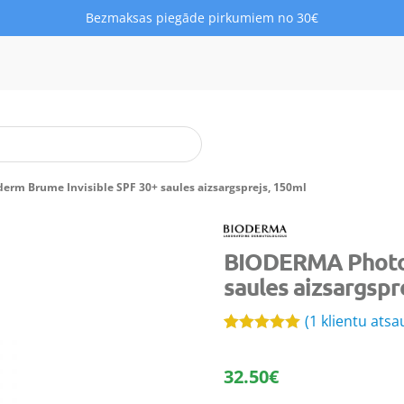
Bezmaksas piegāde pirkumiem no 30€
rm Brume Invisible SPF 30+ saules aizsargsprejs, 150ml
BIODERMA Photod
saules aizsargspr
(
1
klientu ats
Novērtēts
1
5.00
no 5
32.50
€
balstoties
pircēju
vērtējumiem