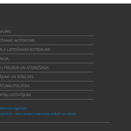
 MUMS
OŠANAS NOTEIKUMI
ALA LIETOŠANAS NOTEIKUMI
AKSA
U PIEGĀDE UN ATGRIEŠANA
ĀJUMI UN ATBILDES
ĀTUMA POLITIKA
ATŅU IESTATĪJUMI