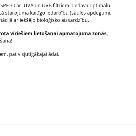
SPF 30 ar UVA un UVB filtriem piedāvā optimālu
etā starojuma kaitīgo iedarbību (saules apdegumi,
inācijā ar iekšējo bioloģisko aizsardzību.
mērota vīriešiem lietošanai apmatojuma zonās,
āšana!
m, pat visjutīgākajai ādai.