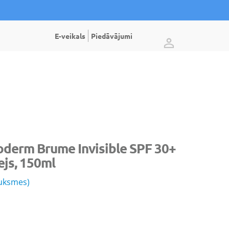
E-veikals
Piedāvājumi
erm Brume Invisible SPF 30+
ejs, 150ml
auksmes)