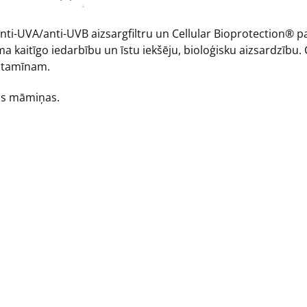
i-UVA/anti-UVB aizsargfiltru un Cellular Bioprotection® p
a kaitīgo iedarbību un īstu iekšēju, bioloģisku aizsardzī
vitamīnam.
šas māmiņas.