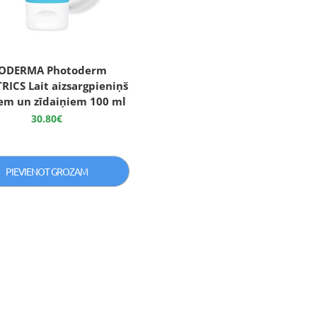
IODERMA Photoderm
RICS Lait aizsargpieniņš
em un zīdaiņiem 100 ml
30.80
€
PIEVIENOT GROZAM