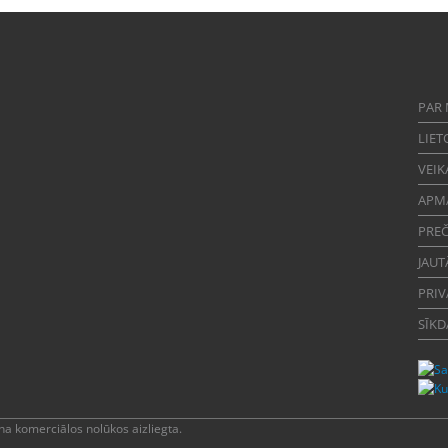
PAR
LIET
VEIK
APM
PREČ
JAUT
PRIV
SĪKD
a komerciālos nolūkos aizliegta.