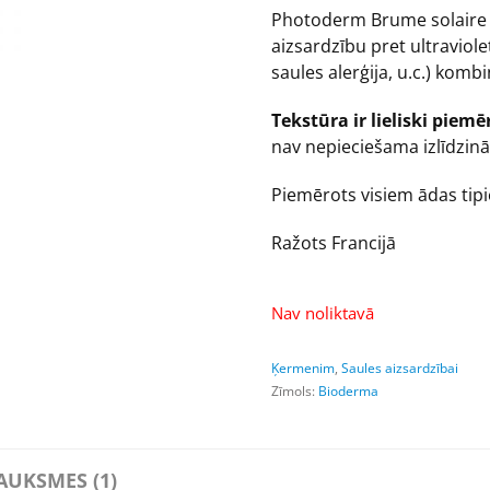
Photoderm Brume solaire 
aizsardzību pret ultraviol
saules alerģija, u.c.) komb
Tekstūra ir lieliski pie
nav nepieciešama izlīdzin
Piemērots visiem ādas tipie
Ražots Francijā
Nav noliktavā
Ķermenim
,
Saules aizsardzībai
Zīmols:
Bioderma
AUKSMES (1)