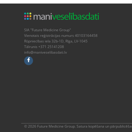
SIA "Future Medicine Group"
Vienotais reģistrācijas numurs 40103164458
Rūpniecības iela 32b-1D, Rīga, LV-1045
Tālrunis +371 25141208
info@maniveselibasdati.lv
© 2026 Future Medicine Group. Satura kopēšana un pārpublicēšan