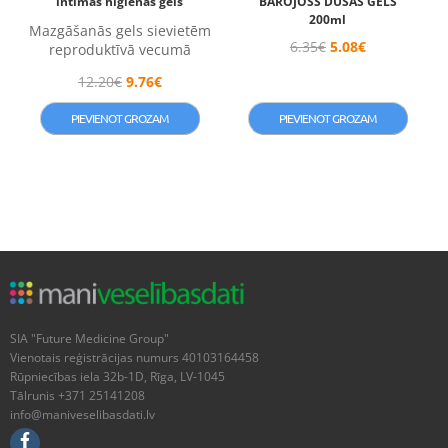
intīmās higiēnas gels
BAROJOŠS DUŠAS GELS
200ml
Mazgāšanās gels sievietēm
6.35
€
5.08
€
reproduktīvā vecumā
12.20
€
9.76
€
PIEVIENOT GROZAM
PIEVIENOT GROZAM
SIA "Future Medicine Group"
Vienotais reģistrācijas numurs 40103164458
Rūpniecības iela 32b-1D, Rīga, LV-1045
Tālrunis +371 25141208
info@maniveselibasdati.lv