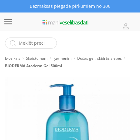
Bezmaksas piegāde pirkumiem no 30€
E-veikals
Skaistumam
Ķermenim
Dušas geli, šķidrās ziepes
BIODERMA Atoderm Gel 500ml