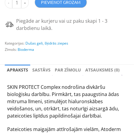
PIEVIENOT GROZAM
Piegāde ar kurjeru vai uz paku skapi 1 - 3
darbdienu laikā.
Kategorijas:
Dušas geli, šķidrās ziepes
Zīmols:
Bioderma
APRAKSTS
SASTĀVS
PAR ZĪMOLU
ATSAUKSMES (0)
SKIN PROTECT Complex nodrošina divkāršu
bioloģisku darbību. Pirmkārt, tas paaugstina ādas
mitruma līmeni, stimulējot hialuronskābes
veidošanos, un, otrkārt, tas noturīgi aizsargā ādu,
pateicoties lipīdus papildinošajai darbībai.
Pateicoties maigajām attīrošajām vielām, Atoderm