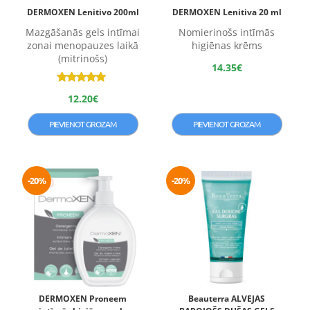
DERMOXEN Lenitivo 200ml
DERMOXEN Lenitiva 20 ml
Mazgāšanās gels intīmai
Nomierinošs intīmās
zonai menopauzes laikā
higiēnas krēms
(mitrinošs)
14.35
€
Novērtēts ar
12.20
€
5.00
no 5
PIEVIENOT GROZAM
PIEVIENOT GROZAM
-20%
-20%
DERMOXEN Proneem
Beauterra ALVEJAS