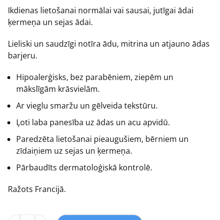
Ikdienas lietošanai normālai vai sausai, jutīgai ādai
ķermeņa un sejas ādai.
Lieliski un saudzīgi notīra ādu, mitrina un atjauno ādas
barjeru.
Hipoalerģisks, bez parabēniem, ziepēm un
mākslīgām krāsvielām.
Ar vieglu smaržu un gēlveida tekstūru.
Ļoti laba panesība uz ādas un acu apvidū.
Paredzēta lietošanai pieaugušiem, bērniem un
zīdaiņiem uz sejas un ķermeņa.
Pārbaudīts dermatoloģiskā kontrolē.
Ražots Francijā.