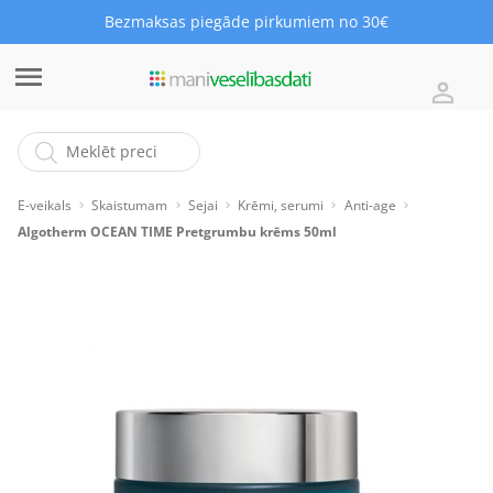
Bezmaksas piegāde pirkumiem no 30€
E-veikals
Skaistumam
Sejai
Krēmi, serumi
Anti-age
Algotherm OCEAN TIME Pretgrumbu krēms 50ml