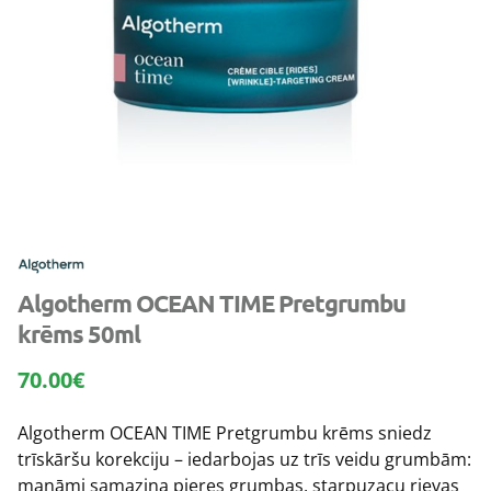
Algotherm OCEAN TIME Pretgrumbu
krēms 50ml
70.00
€
Algotherm OCEAN TIME Pretgrumbu krēms sniedz
trīskāršu korekciju – iedarbojas uz trīs veidu grumbām:
manāmi samazina pieres grumbas, starpuzacu rievas