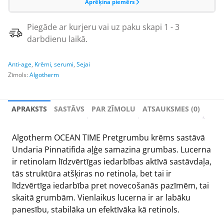
Piegāde ar kurjeru vai uz paku skapi 1 - 3
darbdienu laikā.
Anti-age
,
Krēmi, serumi
,
Sejai
Zīmols:
Algotherm
APRAKSTS
SASTĀVS
PAR ZĪMOLU
ATSAUKSMES (0)
Algotherm OCEAN TIME Pretgrumbu krēms sastāvā
Undaria Pinnatifida aļģe samazina grumbas. Lucerna
ir retinolam līdzvērtīgas iedarbības aktīvā sastāvdaļa,
tās struktūra atšķiras no retinola, bet tai ir
līdzvērtīga iedarbība pret novecošanās pazīmēm, tai
skaitā grumbām. Vienlaikus lucerna ir ar labāku
panesību, stabilāka un efektīvāka kā retinols.