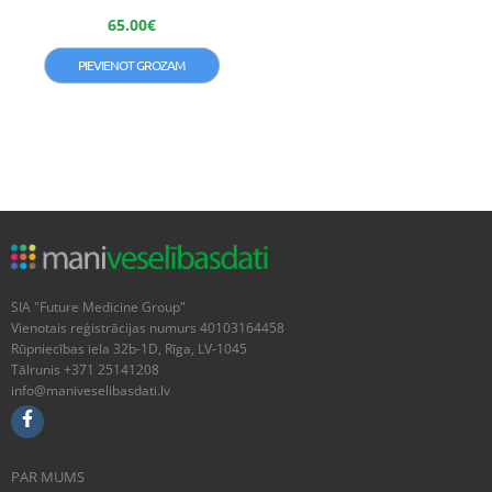
65.00
€
PIEVIENOT GROZAM
SIA "Future Medicine Group"
Vienotais reģistrācijas numurs 40103164458
Rūpniecības iela 32b-1D, Rīga, LV-1045
Tālrunis +371 25141208
info@maniveselibasdati.lv
PAR MUMS