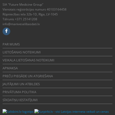
SIA "Future Medicine Group"
Vienotais reģistrācijas numurs 40103164458
Rūpniecības iela 32b-1D, Rīga, LV-1045
Tālrunis +371 25141208
info@maniveselibasdati.lv
PAR MUMS
LIETOŠANAS NOTEIKUMI
VEIKALA LIETOŠANAS NOTEIKUMI
APMAKSA
PREČU PIEGĀDE UN ATGRIEŠANA
JAUTĀJUMI UN ATBILDES
PRIVĀTUMA POLITIKA
SĪKDATŅU IESTATĪJUMI