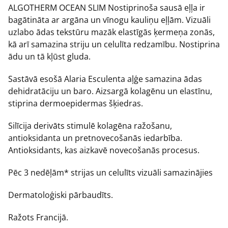
ALGOTHERM OCEAN SLIM Nostiprinoša sausā eļļa ir
bagātināta ar argāna un vīnogu kauliņu eļļām. Vizuāli
uzlabo ādas tekstūru mazāk elastīgās ķermeņa zonās,
kā arī samazina striju un celulīta redzamību. Nostiprina
ādu un tā kļūst gluda.
Sastāvā esošā Alaria Esculenta aļģe samazina ādas
dehidratāciju un baro. Aizsargā kolagēnu un elastīnu,
stiprina dermoepidermas šķiedras.
Silīcija derivāts stimulē kolagēna ražošanu,
antioksidanta un pretnovecošanās iedarbība.
Antioksidants, kas aizkavē novecošanās procesus.
Pēc 3 nedēļām* strijas un celulīts vizuāli samazinājies
Dermatoloģiski pārbaudīts.
Ražots Francijā.