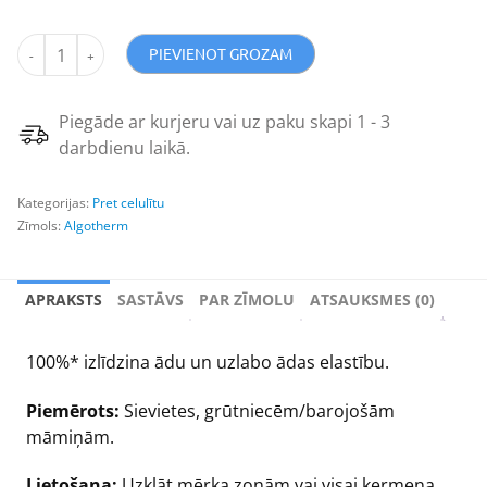
PIEVIENOT GROZAM
Piegāde ar kurjeru vai uz paku skapi 1 - 3
darbdienu laikā.
Kategorijas:
Pret celulītu
Zīmols:
Algotherm
APRAKSTS
SASTĀVS
PAR ZĪMOLU
ATSAUKSMES (0)
100%* izlīdzina ādu un uzlabo ādas elastību.
Piemērots:
Sievietes, grūtniecēm/barojošām
māmiņām.
Lietošana:
Uzklāt mērķa zonām vai visai ķermeņa