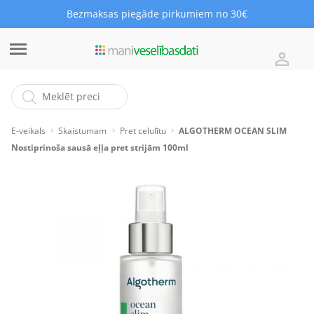
Bezmaksas piegāde pirkumiem no 30€
E-veikals
Skaistumam
Pret celulītu
ALGOTHERM OCEAN SLIM
Nostiprinoša sausā eļļa pret strijām 100ml