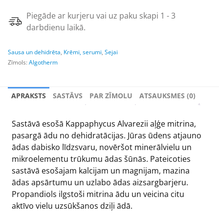
Piegāde ar kurjeru vai uz paku skapi 1 - 3
darbdienu laikā.
Sausa un dehidrēta
,
Krēmi, serumi
,
Sejai
Zīmols:
Algotherm
APRAKSTS
SASTĀVS
PAR ZĪMOLU
ATSAUKSMES (0)
Sastāvā esošā Kappaphycus Alvarezii aļģe mitrina,
pasargā ādu no dehidratācijas. Jūras ūdens atjauno
ādas dabisko līdzsvaru, novēršot minerālvielu un
mikroelementu trūkumu ādas šūnās. Pateicoties
sastāvā esošajam kalcijam un magnijam, mazina
ādas apsārtumu un uzlabo ādas aizsargbarjeru.
Propandiols ilgstoši mitrina ādu un veicina citu
aktīvo vielu uzsūkšanos dziļi ādā.