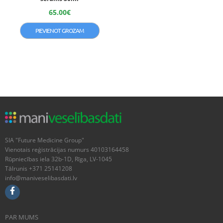
65.00
€
PIEVIENOT GROZAM
SIA "Future Medicine Group"
Vienotais reģistrācijas numurs 40103164458
Rūpniecības iela 32b-1D, Rīga, LV-1045
Tālrunis +371 25141208
info@maniveselibasdati.lv
PAR MUMS