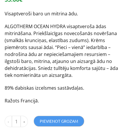
Visaptveroši baro un mitrina ādu.
ALGOTHERM OCEAN HYDRA visaptveroša ādas
mitrināšana. Priekšlaicīgas novecošanās novēršana
(smalkās krunciņas, elastības zudums). Krēms
piemērots sausai ādai. “Pieci – vienā” iedarbība –
nodrošina ādu ar nepieciešamajiem resursiem –
ilgstoši baro, mitrina, atjauno un aizsargā ādu no
dehidratācijas. Sniedz tulītēju komforta sajūtu – āda
tiek nomierināta un aizsargāta.
89% dabiskas izcelsmes sastāvdaļas.
Ražots Francijā.
PIEVIENOT GROZAM