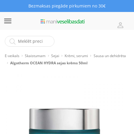
Bezmaksas piegāde pirkumiem no 30€
E-veikals
Skaistumam
Sejai
Krēmi, serumi
Sausa un dehidrēta
Algotherm OCEAN HYDRA sejas krēms 50ml