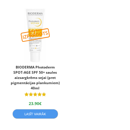
BIODERMA Photoderm
SPOT-AGE SPF 50+ saules
aizsargkrēms sejai (pret
pigmentācijas plankumiem)
40ml
Novērtēts
23.90
€
ar
5.00
no 5
LASĪT VAIRĀK