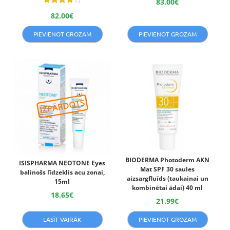
83.00
€
Novērtēts
82.00
€
ar
4.00
no 5
PIEVIENOT GROZAM
PIEVIENOT GROZAM
BIODERMA Photoderm AKN
ISISPHARMA NEOTONE Eyes
Mat SPF 30 saules
balinošs līdzeklis acu zonai,
aizsargfluīds (taukainai un
15ml
kombinētai ādai) 40 ml
18.65
€
21.99
€
LASĪT VAIRĀK
PIEVIENOT GROZAM