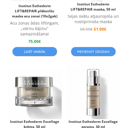
Institut Esthederm
Institut Esthederm
LIFT&REPAIR maska, 50 ml
LIFT&REPAIR plāksnīšu
Sejas ovālu atjaunojoša un
maska acu zonai (10x2gab)
nostiprinoša maska
Acu zonas ādas liftingam,
„vārnu kājiņu”
68.00
€
51.00
€
samazināšanai
75.00
€
LASĪT VAIRĀK
PIEVIENOT GROZAM
Institut Esthederm Excellage
Institut Esthederm Excellage
krēms, 50 ml
serums, 30 ml