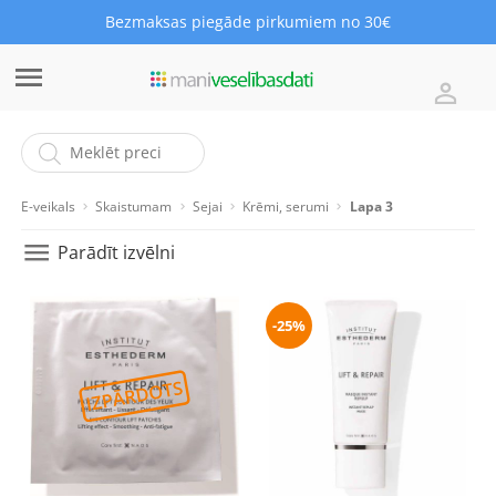
Bezmaksas piegāde pirkumiem no 30€
E-veikals
Skaistumam
Sejai
Krēmi, serumi
Lapa 3
Parādīt izvēlni
-25%