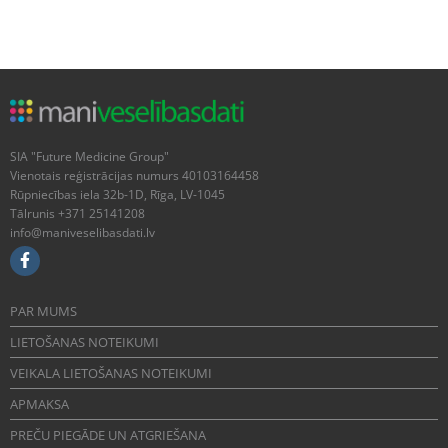
SIA "Future Medicine Group"
Vienotais reģistrācijas numurs 40103164458
Rūpniecības iela 32b-1D, Rīga, LV-1045
Tālrunis +371 25141208
info@maniveselibasdati.lv
PAR MUMS
LIETOŠANAS NOTEIKUMI
VEIKALA LIETOŠANAS NOTEIKUMI
APMAKSA
PREČU PIEGĀDE UN ATGRIEŠANA