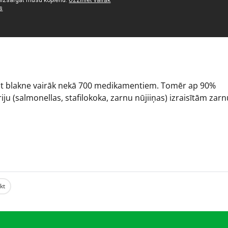
r būt blakne vairāk nekā 700 medikamentiem. Tomēr ap 90%
ju (salmonellas, stafilokoka, zarnu nūjiiņas) izraisītām zarn
ikt