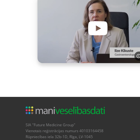
SIA "Future Medicine Group"
Vienotais reģistrācijas numurs 40103164458
Rūpniecības iela 32b-1D, Rīga, LV-1045