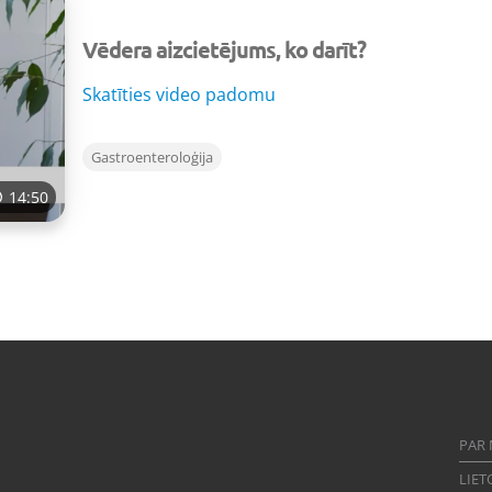
Vēdera aizcietējums, ko darīt?
Skatīties video padomu
Gastroenteroloģija
14:50
PAR
LIET