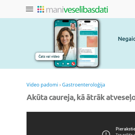
Video padomi
›
Gastroenteroloģija
Akūta caureja, kā ātrāk atveseļ