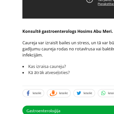
Konsultē gastroenterologs Hosims Abu Meri.
Caureja var izraisīt bailes un stress, un tā va
gadījumu caureja rodas no rotavīrusa vai baktēri
infekcijām.
Kas izraisa caureju?
Kā ātrāk atveseļoties?
Ieteikt
Ieteikt
Ieteikt
Iete
Gastroenteroloģija