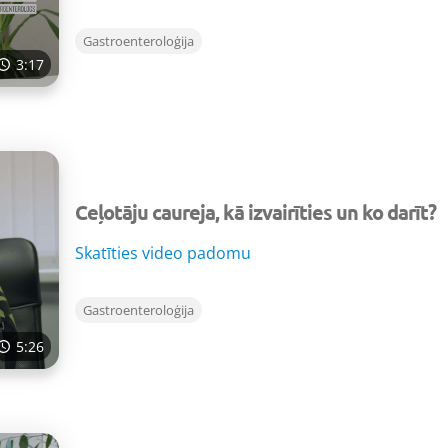
Gastroenteroloģija
3:17
Ceļotāju caureja, kā izvairīties un ko darīt?
Skatīties video padomu
Gastroenteroloģija
5:26