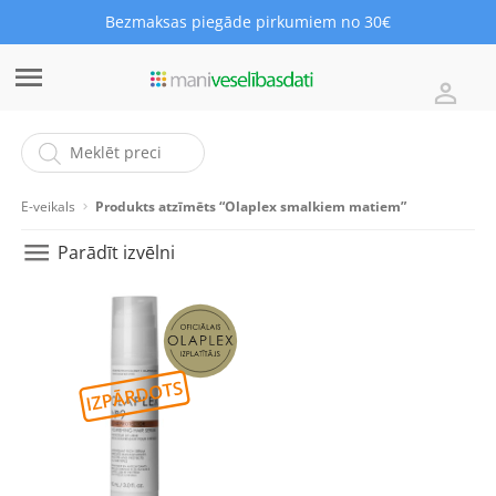
Bezmaksas piegāde pirkumiem no 30€
E-veikals
Produkts atzīmēts “Olaplex smalkiem matiem”
Parādīt izvēlni