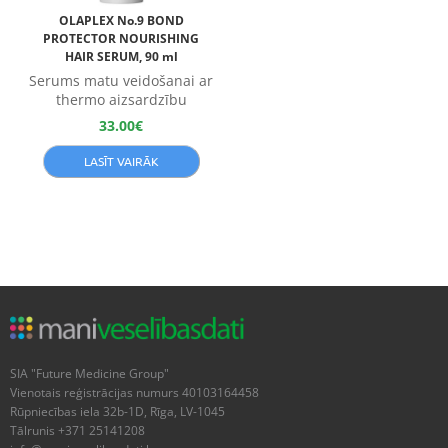
OLAPLEX No.9 BOND
PROTECTOR NOURISHING
HAIR SERUM, 90 ml
Serums matu veidošanai ar
thermo aizsardzību
33.00
€
LASĪT VAIRĀK
SIA "Future Medicine Group"
Vienotais reģistrācijas numurs 40103164458
Rūpniecības iela 32b-1D, Rīga, LV-1045
Tālrunis +371 25141208