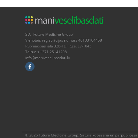
SIA "Future Medicine Group"
Vienotais reģistrācijas numurs 40103164458
Rūpniecības iela 32b-1D, Rīga, LV-1045
Tālrunis +371 25141208
info@maniveselibasdati.lv
© 2026 Future Medicine Group. Satura kopēšana un pārpublicēšan