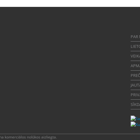
PAR
LIET
VEIK
APM
PREČ
JAUT
PRIV
SĪKD
a komerciālos nolūkos aizliegta.