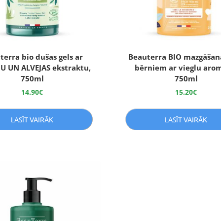
terra bio dušas gels ar
Beauterra BIO mazgāšanā
U UN ALVEJAS ekstraktu,
bērniem ar vieglu aro
750ml
750ml
14.90
€
15.20
€
LASĪT VAIRĀK
LASĪT VAIRĀK