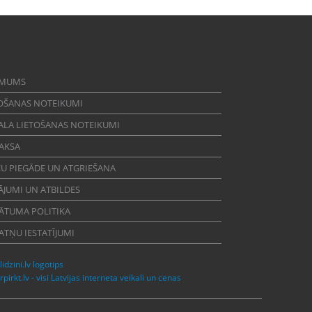
 MUMS
OŠANAS NOTEIKUMI
ALA LIETOŠANAS NOTEIKUMI
AKSA
U PIEGĀDE UN ATGRIEŠANA
ĀJUMI UN ATBILDES
ĀTUMA POLITIKA
ATŅU IESTATĪJUMI