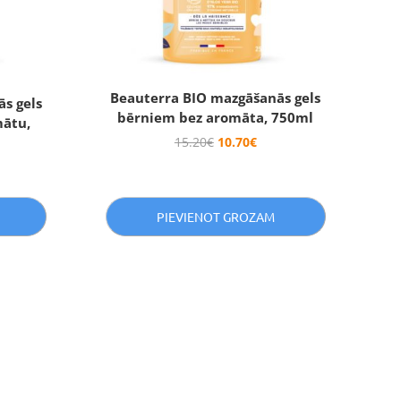
Beauterra BIO mazgāšanās gels
s gels
bērniem bez aromāta, 750ml
mātu,
15.20
€
10.70
€
PIEVIENOT GROZAM