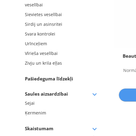
veselībai
Sievietes veselībai
Sirdij un asinsritei
Svara kontrolei
Urīnceļiem
Vīrieša veselībai
Beaut
Zivju un krila eļļas
Normā
Pašiedeguma līdzekļi
Saules aizsardzībai
Sejai
Ķermenim
Skaistumam