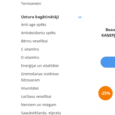
Termometri
Uztura bagātinātāji
Anti-age spēks
Beau
Antioksidantu spēks
KAŅEPJ
Bērnu veselībai
C vitamīns
D vitamīns
Enerģijai un vitalitātei
Gremošanas sistēmas
līdzsvaram
Imunitātei
-25%
Locītavu veselībai
Nerviem un miegam
Saaukstēšanās, elpceļu