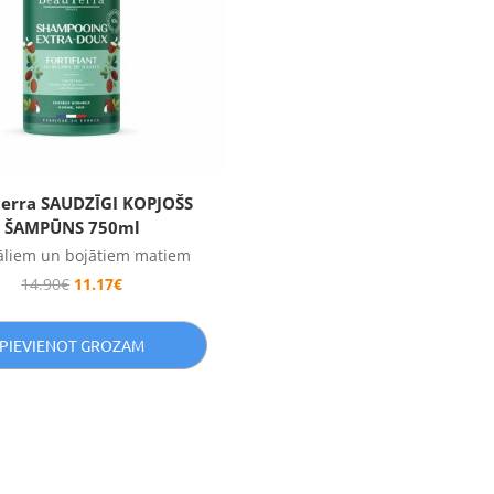
erra SAUDZĪGI KOPJOŠS
ŠAMPŪNS 750ml
liem un bojātiem matiem
14.90
€
11.17
€
PIEVIENOT GROZAM