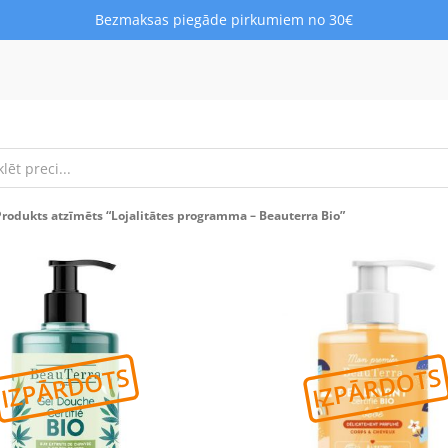
Bezmaksas piegāde pirkumiem no 30€
Produkts atzīmēts “Lojalitātes programma – Beauterra Bio”