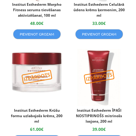
Institut Esthederm Morpho
Institut Esthederm Celulārā
Fitness serums tievēšanas
ūdens krēms ķermenim, 200
aktivizēšanai, 100 ml
ml
48.00
€
33.00
€
PIEVIENOT GROZAM
PIEVIENOT GROZAM
Institut Esthederm Krūšu
Institut Esthederm ĪPAŠI
formu uzlabojošs krēms, 200
NOSTIPRINOŠS mitrinošs
ml
losjons, 200 ml
61.00
€
39.00
€