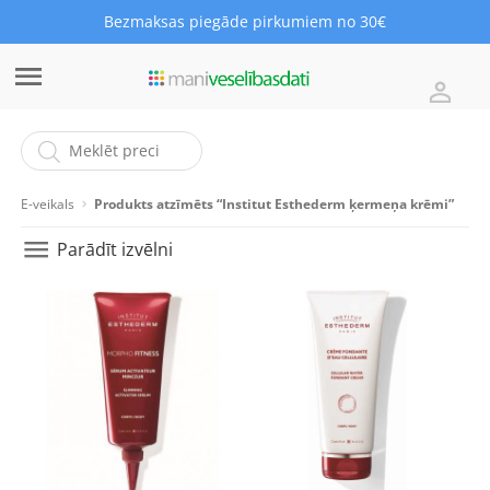
Bezmaksas piegāde pirkumiem no 30€
E-veikals
Produkts atzīmēts “Institut Esthederm ķermeņa krēmi”
Parādīt izvēlni