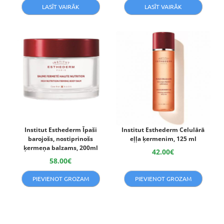
LASĪT VAIRĀK
LASĪT VAIRĀK
Institut Esthederm Īpaši
Institut Esthederm Celulārā
barojošs, nostiprinošs
eļļa ķermenim, 125 ml
ķermeņa balzams, 200ml
42.00
€
58.00
€
PIEVIENOT GROZAM
PIEVIENOT GROZAM