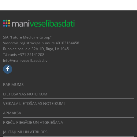
SIA "Future Medicine Group"
Vienotais reģistrācijas numurs 40103164458
Rūpniecības iela 32b-1D, Rīga, LV-1045
Tālrunis +371 25141208
info@maniveselibasdati.lv
PAR MUMS
LIETOŠANAS NOTEIKUMI
VEIKALA LIETOŠANAS NOTEIKUMI
APMAKSA
PREČU PIEGĀDE UN ATGRIEŠANA
JAUTĀJUMI UN ATBILDES