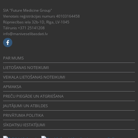
SIA "Future Medicine Group"
Vienotais reģistrācijas numurs 40103164458
Rūpniecības iela 32b-1D, Rīga, LV-1045
Tālrunis +371 25141208
info@maniveselibasdati.lv
PAR MUMS
LIETOŠANAS NOTEIKUMI
VEIKALA LIETOŠANAS NOTEIKUMI
APMAKSA
PREČU PIEGĀDE UN ATGRIEŠANA
JAUTĀJUMI UN ATBILDES
PRIVĀTUMA POLITIKA
SĪKDATŅU IESTATĪJUMI