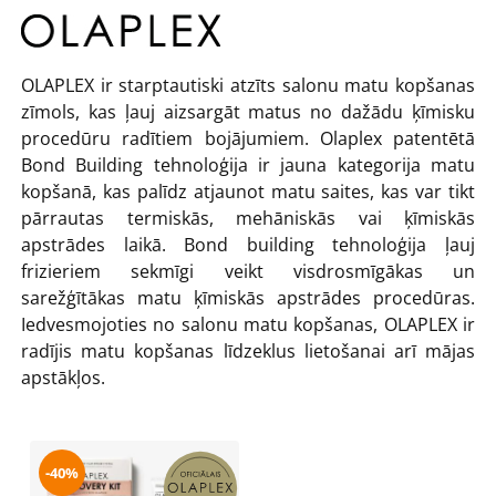
OLAPLEX ir starptautiski atzīts salonu matu kopšanas
zīmols, kas ļauj aizsargāt matus no dažādu ķīmisku
procedūru radītiem bojājumiem. Olaplex patentētā
Bond Building tehnoloģija ir jauna kategorija matu
kopšanā, kas palīdz atjaunot matu saites, kas var tikt
pārrautas termiskās, mehāniskās vai ķīmiskās
apstrādes laikā. Bond building tehnoloģija ļauj
frizieriem sekmīgi veikt visdrosmīgākas un
sarežģītākas matu ķīmiskās apstrādes procedūras.
Iedvesmojoties no salonu matu kopšanas, OLAPLEX ir
radījis matu kopšanas līdzeklus lietošanai arī mājas
apstākļos.
-40%