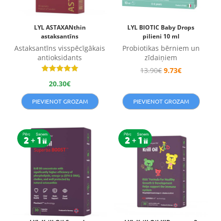
LYL ASTAXANthin
LYL BIOTIC Baby Drops
astaksantīns
pilieni 10 ml
Astaksantīns visspēcīgākais
Probiotikas bērniem un
antioksidants
zīdaiņiem
13.90
€
9.73
€
Novērtēts
20.30
€
ar
5.00
no 5
PIEVIENOT GROZAM
PIEVIENOT GROZAM