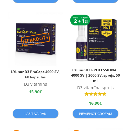
LYL sunD3 PROFESSIONAL
LYL sunD3 ProCaps 4000 SV,
4000 SV | 2000 SV, sprejs, 50
60 kapsulas
ml
D3 vitamīns
D3 vitamīna sprejs
15.90
€
Novērtēts
16.90
€
ar
5.00
no 5
LASĪT VAIRĀK
PIEVIENOT GROZAM