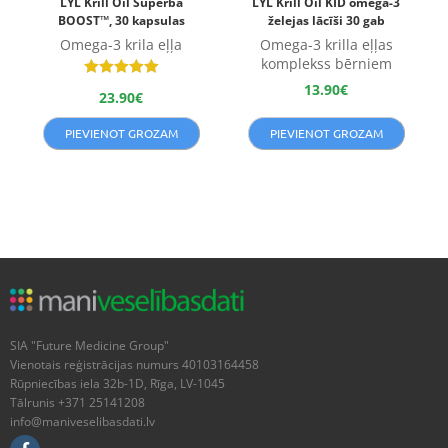
LYL Krill Oil Superba
LYL Krill Oil KID omega-3
BOOST™, 30 kapsulas
želejas lācīši 30 gab
Omega-3 krila eļļa
Omega-3 krilla eļļas
komplekss bērniem
Novērtēts
13.90
€
23.90
€
ar
5.00
no 5
PIEVIENOT GROZAM
PIEVIENOT GROZAM
SIA "Future Medicine Group"
Vienotais reģistrācijas numurs 40103164458
Rūpniecības iela 32b-1D, Rīga, LV-1045
Tālrunis +371 25141208
info@maniveselibasdati.lv