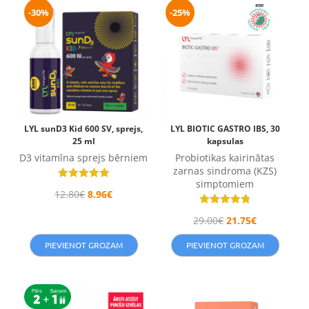
-30%
-25%
LYL sunD3 Kid 600 SV, sprejs,
LYL BIOTIC GASTRO IBS, 30
25 ml
kapsulas
D3 vitamīna sprejs bērniem
Probiotikas kairinātas
zarnas sindroma (KZS)
simptomiem
Novērtēts
12.80
€
8.96
€
ar
5.00
Novērtēts
no 5
29.00
€
21.75
€
ar
4.78
no 5
PIEVIENOT GROZAM
PIEVIENOT GROZAM