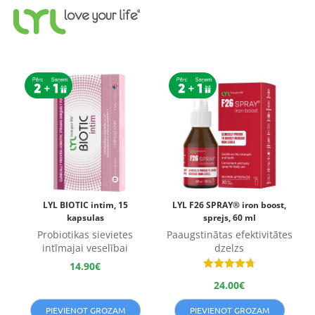
LYL BIOTIC intim, 15
LYL F26 SPRAY® iron boost,
kapsulas
sprejs, 60 ml
Probiotikas sievietes
Paaugstinātas efektivitātes
intīmajai veselībai
dzelzs
14.90
€
Novērtēts
24.00
€
ar
4.75
no 5
PIEVIENOT GROZAM
PIEVIENOT GROZAM