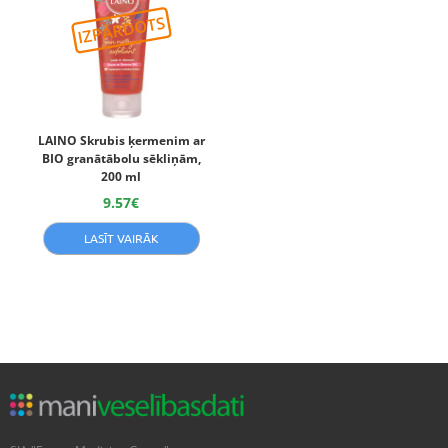
LAINO Skrubis ķermenim ar
BIO granātābolu sēkliņām,
200 ml
9.57
€
LASĪT VAIRĀK