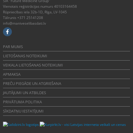
SIA "Future Medicine Group"
Vienotais reģistrācijas numurs 40103164458
Rūpniecības iela 32b-1D, Rīga, LV-1045
Tālrunis +371 25141208
info@maniveselibasdati.lv
PAR MUMS
LIETOŠANAS NOTEIKUMI
VEIKALA LIETOŠANAS NOTEIKUMI
APMAKSA
PREČU PIEGĀDE UN ATGRIEŠANA
JAUTĀJUMI UN ATBILDES
PRIVĀTUMA POLITIKA
SĪKDATŅU IESTATĪJUMI