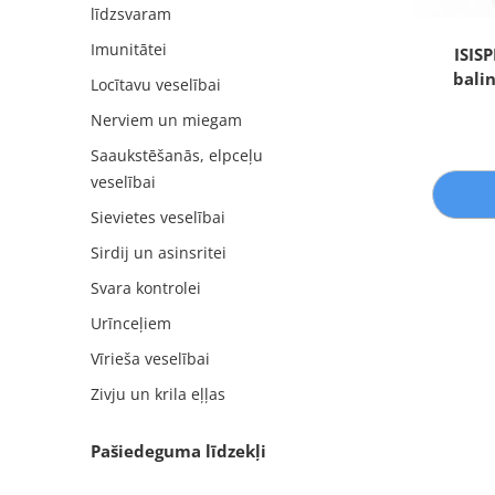
līdzsvaram
Imunitātei
ISIS
balin
Locītavu veselībai
Nerviem un miegam
Saaukstēšanās, elpceļu
veselībai
Sievietes veselībai
Sirdij un asinsritei
Svara kontrolei
Urīnceļiem
Vīrieša veselībai
Zivju un krila eļļas
Pašiedeguma līdzekļi