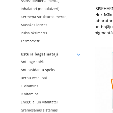
Asinsspiediena mērītāji
ISISPHAR
Inhalatori (nebulaizeri)
efektīvā
Ķermeņa struktūras mērītāji
laborator
Masāžas ierīces
un bojāju
pigmentāc
Pulsa oksimetrs
Termometri
Uztura bagātinātāji
Anti-age spēks
Antioksidantu spēks
Bērnu veselībai
C vitamīns
D vitamīns
Enerģijai un vitalitātei
Gremošanas sistēmas