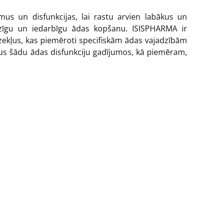
s un disfunkcijas, lai rastu arvien labākus un
udzīgu un iedarbīgu ādas kopšanu. ISISPHARMA ir
zekļus, kas piemēroti specifiskām ādas vajadzībām
mus šādu ādas disfunkciju gadījumos, kā piemēram,