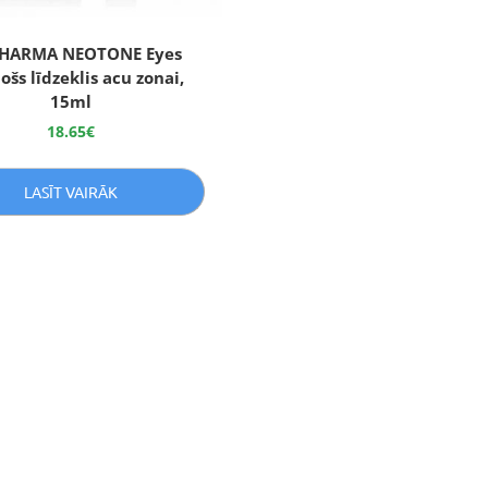
PHARMA NEOTONE Eyes
ošs līdzeklis acu zonai,
15ml
18.65
€
LASĪT VAIRĀK