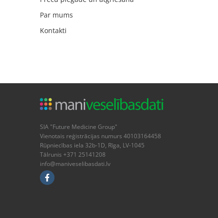
Par mums
Kontakti
SIA "Future Medicine Group"
Vienotais reģistrācijas numurs 40103164458
Rūpniecības iela 32b-1D, Rīga, LV-1045
Tālrunis +371 25141208
info@maniveselibasdati.lv