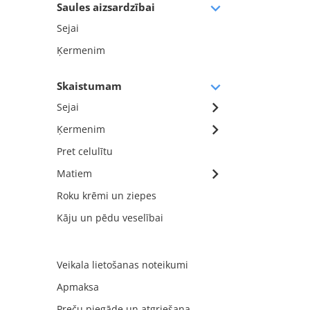
Saules aizsardzībai
Sejai
Ķermenim
Skaistumam
Sejai
Ķermenim
Pret celulītu
Matiem
Roku krēmi un ziepes
Kāju un pēdu veselībai
Veikala lietošanas noteikumi
Apmaksa
Preču piegāde un atgriešana