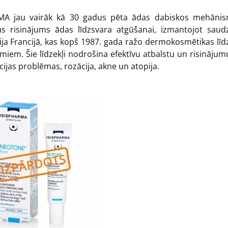
MA jau vairāk kā 30 gadus pēta ādas dabiskos mehānismu
kus risinājums ādas līdzsvara atgūšanai, izmantojot sa
ija Francijā, kas kopš 1987. gada ražo dermokosmētikas līd
miem. Šie līdzekļi nodrošina efektīvu atbalstu un risināju
ijas problēmas, rozācija, akne un atopija.