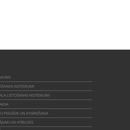
 MUMS
OŠANAS NOTEIKUMI
ALA LIETOŠANAS NOTEIKUMI
AKSA
U PIEGĀDE UN ATGRIEŠANA
ĀJUMI UN ATBILDES