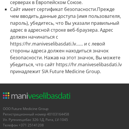
серверах в Европейском Союзе.
Сайт имеет сертификат безопасности.Прежде
чем вводить данные доступа (имя пользователя,
пароль), убедитесь, что Вы указали правильный
адрес в адресной строке веб-браузера. Адрес
должен начинаться с
https://hr.maniveselibasdati.lv…… и с левой
стороны адреса должен находиться значок
безопасности. Нажав на этот значок, Вы можете
убедиться, что сайт https://hr.maniveselibasdati.lv
принадлежит SIA Future Medicine Group.
OOO Future Medicine Group
Регистрационный номер 40103164458
Ул. Рупниецибас 32б-1Д, Рига, LV-1045
Телефон +371 25141208