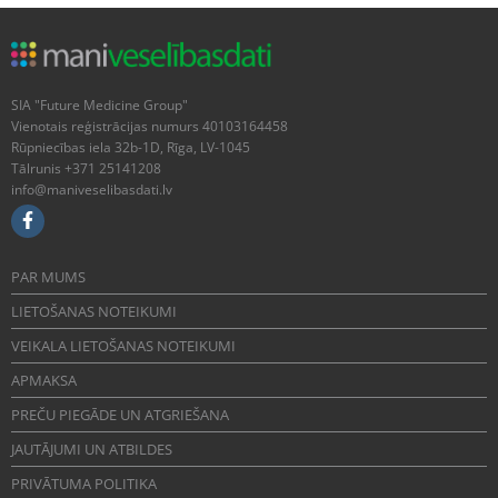
SIA "Future Medicine Group"
Vienotais reģistrācijas numurs 40103164458
Rūpniecības iela 32b-1D, Rīga, LV-1045
Tālrunis +371 25141208
info@maniveselibasdati.lv
PAR MUMS
LIETOŠANAS NOTEIKUMI
VEIKALA LIETOŠANAS NOTEIKUMI
APMAKSA
PREČU PIEGĀDE UN ATGRIEŠANA
JAUTĀJUMI UN ATBILDES
PRIVĀTUMA POLITIKA