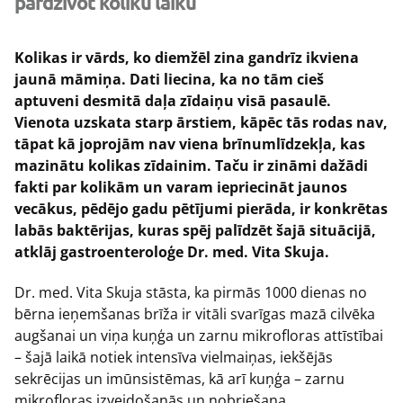
pārdzīvot koliku laiku
Kolikas ir vārds, ko diemžēl zina gandrīz ikviena
jaunā māmiņa. Dati liecina, ka no tām cieš
aptuveni desmitā daļa zīdaiņu visā pasaulē.
Vienota uzskata starp ārstiem, kāpēc tās rodas nav,
tāpat kā joprojām nav viena brīnumlīdzekļa, kas
mazinātu kolikas zīdainim. Taču ir zināmi dažādi
fakti par kolikām un varam iepriecināt jaunos
vecākus, pēdējo gadu pētījumi pierāda, ir konkrētas
labās baktērijas, kuras spēj palīdzēt šajā situācijā,
atklāj gastroenteroloģe Dr. med. Vita Skuja.
Dr. med. Vita Skuja stāsta, ka pirmās 1000 dienas no
bērna ieņemšanas brīža ir vitāli svarīgas mazā cilvēka
augšanai un viņa kuņģa un zarnu mikrofloras attīstībai
– šajā laikā notiek intensīva vielmaiņas, iekšējās
sekrēcijas un imūnsistēmas, kā arī kuņģa – zarnu
mikrofloras izveidošanās un nobriešana.