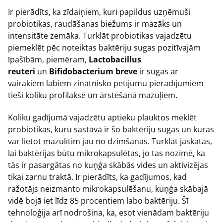
Ir pierādīts, ka zīdaiņiem, kuri papildus uzņēmuši
probiotikas, raudāšanas biežums ir mazāks un
intensitāte zemāka. Turklāt probiotikas vajadzētu
piemeklēt pēc noteiktas baktēriju sugas pozitīvajām
īpašībām, piemēram,
Lactobacillus
reuteri
un
Bifidobacterium breve
ir sugas ar
vairākiem labiem zinātnisko pētījumu pierādījumiem
tieši koliku profilaksē un ārstēšanā mazuļiem.
Koliku gadījumā vajadzētu aptieku plauktos meklēt
probiotikas, kuru sastāvā ir šo baktēriju sugas un kuras
var lietot mazulītim jau no dzimšanas. Turklāt jāskatās,
lai baktērijas būtu mikrokapsulētas, jo tas nozīmē, ka
tās ir pasargātas no kuņģa skābās vides un aktivizējas
tikai zarnu traktā. Ir pierādīts, ka gadījumos, kad
ražotājs neizmanto mikrokapsulēšanu, kuņģa skābajā
vidē bojā iet līdz 85 procentiem labo baktēriju. Šī
tehnoloģija arī nodrošina, ka, esot vienādam baktēriju