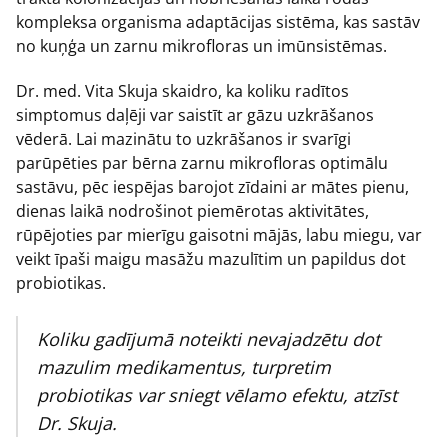
kompleksa organisma adaptācijas sistēma, kas sastāv
no kuņģa un zarnu mikrofloras un imūnsistēmas.
Dr. med. Vita Skuja skaidro, ka koliku radītos
simptomus daļēji var saistīt ar gāzu uzkrāšanos
vēderā. Lai mazinātu to uzkrāšanos ir svarīgi
parūpēties par bērna zarnu mikrofloras optimālu
sastāvu, pēc iespējas barojot zīdaini ar mātes pienu,
dienas laikā nodrošinot piemērotas aktivitātes,
rūpējoties par mierīgu gaisotni mājās, labu miegu, var
veikt īpaši maigu masāžu mazulītim un papildus dot
probiotikas.
Koliku gadījumā noteikti nevajadzētu dot
mazulim medikamentus, turpretim
probiotikas var sniegt vēlamo efektu, atzīst
Dr. Skuja.