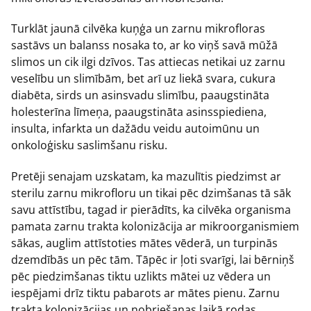
Turklāt jaunā cilvēka kuņģa un zarnu mikrofloras
sastāvs un balanss nosaka to, ar ko viņš savā mūžā
slimos un cik ilgi dzīvos. Tas attiecas netikai uz zarnu
veselību un slimībām, bet arī uz liekā svara, cukura
diabēta, sirds un asinsvadu slimību, paaugstināta
holesterīna līmeņa, paaugstināta asinsspiediena,
insulta, infarkta un dažādu veidu autoimūnu un
onkoloģisku saslimšanu risku.
Pretēji senajam uzskatam, ka mazulītis piedzimst ar
sterilu zarnu mikrofloru un tikai pēc dzimšanas tā sāk
savu attīstību, tagad ir pierādīts, ka cilvēka organisma
pamata zarnu trakta kolonizācija ar mikroorganismiem
sākas, auglim attīstoties mātes vēderā, un turpinās
dzemdībās un pēc tām. Tāpēc ir ļoti svarīgi, lai bērniņš
pēc piedzimšanas tiktu uzlikts mātei uz vēdera un
iespējami drīz tiktu pabarots ar mātes pienu. Zarnu
trakta kolonizācijas un nobriešanas laikā rodas