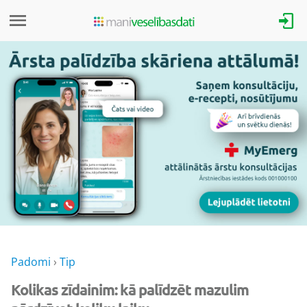
Padomi
›
Tip
Kolikas zīdainim: kā palīdzēt mazulim