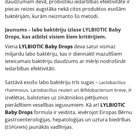
daudzumam devā, probiotiku iedarbības efektivitāte ir
piecas reizes augstāka nekā citos produktos esošām
baktērijām, kurām neizmanto šo metodi.
Jaunums – labo baktēriju izlase LYLBIOTIC Baby
Drops, kas atbilst visiem šiem kritērijiem.
Viena
LYLBIOTIC Baby Drops
deva satur vismaz
miljardu labo baktēriju, kas ir diennaktī mazulīšiem
ieteicamais baktēriju daudzums ar mērķi nodrošināt
iedarbības efektivitāti.
Sastāvā esošo labo baktēriju trīs sugas –
Lactobacillus
, ir
rhamnosus, Lactobacillus reuteri un
Bifidobacterium breve
izvēlētas, balstoties uz zinātniskos pētījumos
pierādītiem veselības ieguvumiem. Kā arī
LYLBIOTIC
Baby Drops
formula ir veidota, ievērojot Eiropas Bērnu
gastroenteroloģijas, hepatoloģijas un uztura biedrības
(
) jaunākās vadlīnijas.
ESPGHAN