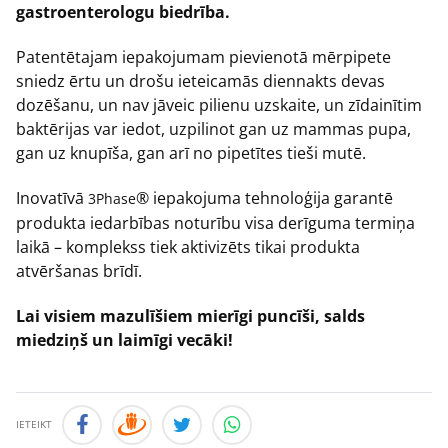
gastroenterologu biedrība.
Patentētajam iepakojumam pievienotā mērpipete
sniedz ērtu un drošu ieteicamās diennakts devas
dozēšanu, un nav jāveic pilienu uzskaite, un zīdainītim
baktērijas var iedot, uzpilinot gan uz mammas pupa,
gan uz knupīša, gan arī no pipetītes tieši mutē.
Inovatīvā
® iepakojuma tehnoloģija garantē
3Phase
produkta iedarbības noturību visa derīguma termiņa
laikā – komplekss tiek aktivizēts tikai produkta
atvēršanas brīdī.
Lai visiem mazulīšiem mierīgi puncīši, salds
miedziņš un laimīgi vecāki!
IETEIKT