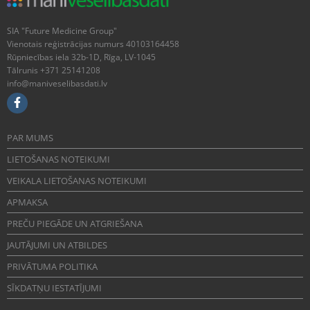
SIA "Future Medicine Group"
Vienotais reģistrācijas numurs 40103164458
Rūpniecības iela 32b-1D, Rīga, LV-1045
Tālrunis +371 25141208
info@maniveselibasdati.lv
PAR MUMS
LIETOŠANAS NOTEIKUMI
VEIKALA LIETOŠANAS NOTEIKUMI
APMAKSA
PREČU PIEGĀDE UN ATGRIEŠANA
JAUTĀJUMI UN ATBILDES
PRIVĀTUMA POLITIKA
SĪKDATŅU IESTATĪJUMI