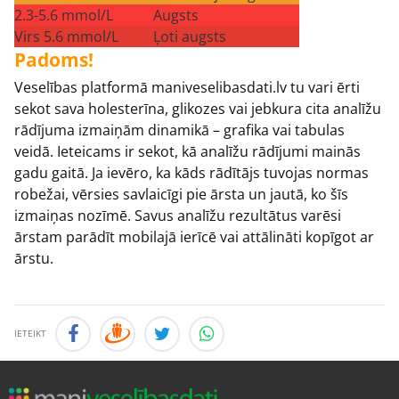
2.3-5.6 mmol/L
Augsts
Virs 5.6 mmol/L
Ļoti augsts
Padoms!
Veselības platformā maniveselibasdati.lv tu vari ērti
sekot sava holesterīna, glikozes vai jebkura cita analīžu
rādījuma izmaiņām dinamikā – grafika vai tabulas
veidā. Ieteicams ir sekot, kā analīžu rādījumi mainās
gadu gaitā. Ja ievēro, ka kāds rādītājs tuvojas normas
robežai, vērsies savlaicīgi pie ārsta un jautā, ko šīs
izmaiņas nozīmē. Savus analīžu rezultātus varēsi
ārstam parādīt mobilajā ierīcē vai attālināti kopīgot ar
ārstu.
IETEIKT