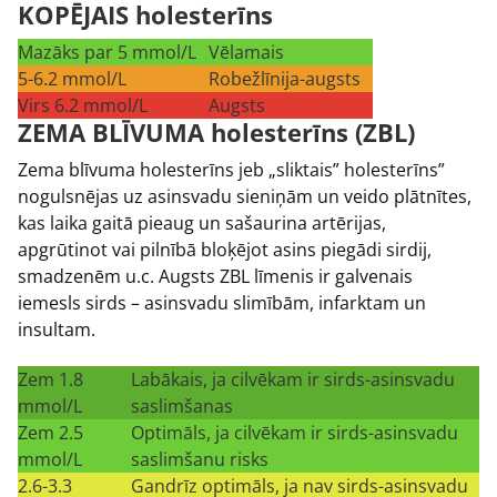
KOPĒJAIS holesterīns
Mazāks par 5 mmol/L
Vēlamais
5-6.2 mmol/L
Robežlīnija-augsts
Virs 6.2 mmol/L
Augsts
ZEMA BLĪVUMA holesterīns (ZBL)
Zema blīvuma holesterīns jeb „sliktais” holesterīns”
nogulsnējas uz asinsvadu sieniņām un veido plātnītes,
kas laika gaitā pieaug un sašaurina artērijas,
apgrūtinot vai pilnībā bloķējot asins piegādi sirdij,
smadzenēm u.c. Augsts ZBL līmenis ir galvenais
iemesls sirds – asinsvadu slimībām, infarktam un
insultam.
Zem 1.8
Labākais, ja cilvēkam ir sirds-asinsvadu
mmol/L
saslimšanas
Zem 2.5
Optimāls, ja cilvēkam ir sirds-asinsvadu
mmol/L
saslimšanu risks
2.6-3.3
Gandrīz optimāls, ja nav sirds-asinsvadu