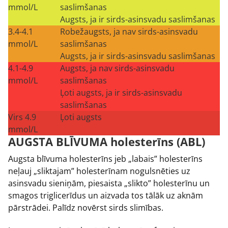
mmol/L
saslimšanas
Augsts, ja ir sirds-asinsvadu saslimšanas
3.4-4.1
Robežaugsts, ja nav sirds-asinsvadu
mmol/L
saslimšanas
Augsts, ja ir sirds-asinsvadu saslimšanas
4.1-4.9
Augsts, ja nav sirds-asinsvadu
mmol/L
saslimšanas
Ļoti augsts, ja ir sirds-asinsvadu
saslimšanas
Virs 4.9
Ļoti augsts
mmol/L
AUGSTA BLĪVUMA holesterīns (ABL)
Augsta blīvuma holesterīns jeb „labais” holesterīns
neļauj „sliktajam” holesterīnam nogulsnēties uz
asinsvadu sieniņām, piesaista „slikto” holesterīnu un
smagos triglicerīdus un aizvada tos tālāk uz aknām
pārstrādei. Palīdz novērst sirds slimības.