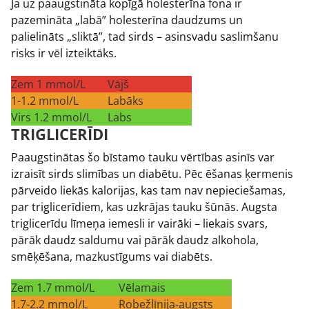
Ja uz paaugstināta kopīgā holesterīna fona ir
pazemināta „labā” holesterīna daudzums un
palielināts „sliktā”, tad sirds – asinsvadu saslimšanu
risks ir vēl izteiktāks.
Zem 1 mmol/L
Vājš
1-1.2 mmol/L
Labāks
Virs 1.2 mmol/L
Labs
TRIGLICERĪDI
Paaugstinātas šo bīstamo tauku vērtības asinīs var
izraisīt sirds slimības un diabētu. Pēc ēšanas ķermenis
pārveido liekās kalorijas, kas tam nav nepieciešamas,
par triglicerīdiem, kas uzkrājas tauku šūnās. Augsta
triglicerīdu līmeņa iemesli ir vairāki – liekais svars,
pārāk daudz saldumu vai pārāk daudz alkohola,
smēķēšana, mazkustīgums vai diabēts.
Zem 1.7 mmol/L
Vēlamais
1.7-2.2 mmol/L
Robežlīnija-augsts