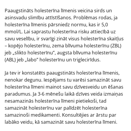
Paaugstināts holesterīna līmenis veicina sirds un
asinsvadu slimību attīstīšanos. Problēmas rodas, ja
holesterīna līmenis pārsniedz normu, kas ir 5,0
mmol/L. Lai saprastu holesterīna risku attiecībā uz
savu veselību, ir svarīgi zināt visus holesterīna skaitļus
– kopējo holesterīnu, zema blīvuma holesterīnu (ZBL)
jeb „slikto holesterīnu”, augsta blīvuma holesterīnu
(ABL) jeb „labo” holesterīnu un triglecirīdus.
Ja tev ir konstatēts paaugstināts holesterīna līmenis,
nenokar degunu. Iespējams tu varēsi samazināt savu
holesterīna līmeni mainot savu dzīvesveidu un ēšanas
paradumus. Ja 3-6 mēnešu laikā dzīves veida izmaiņas
nesamazinās holesterīna līmeni pietiekoši, tad
samazināt holesterīnu var palīdzēt holesterīna
samazinoši medikamenti. Konsultējies ar ārstu par
labāko veidu, kā samazināt savu holesterīna līmeni.